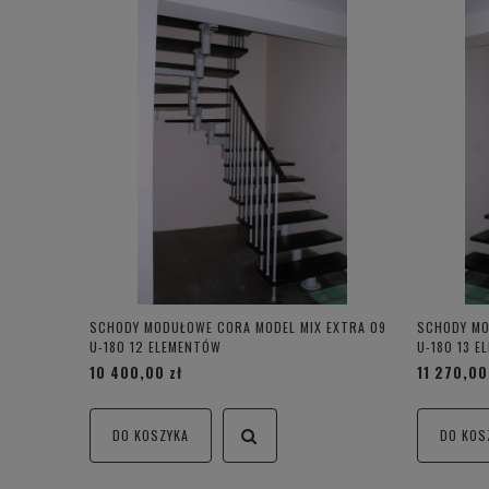
SCHODY MODUŁOWE CORA MODEL MIX EXTRA 09
SCHODY MO
U-180 12 ELEMENTÓW
U-180 13 
10 400,00 zł
11 270,00
DO KOSZYKA
DO KOS