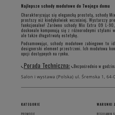
Najlepsze schody modułowe do Twojego domu
Charakteryzując się elegancką prostotą, schody Mi
prostszy niż kiedykolwiek wcześniej. Wystarczy pr
funkcjonalne! Zarówno schody Mix Extra 09 L-90
doskonale komponują się z różnorodnymi stylami wn
ale także długotrwałą estetykę.
Podsumowując, schody modułowe zabiegowe to ide
designerski element przestrzeni. Ich modułowa kons
opcji dostępnych na rynku.
Porada Techniczna:
Bezpośrednio w godzin
Salon i wystawa (Polska) ul. Śremska 1, 64-
KATEGORIE
WARUNKI 
PROMOCJE
REGULAMIN S