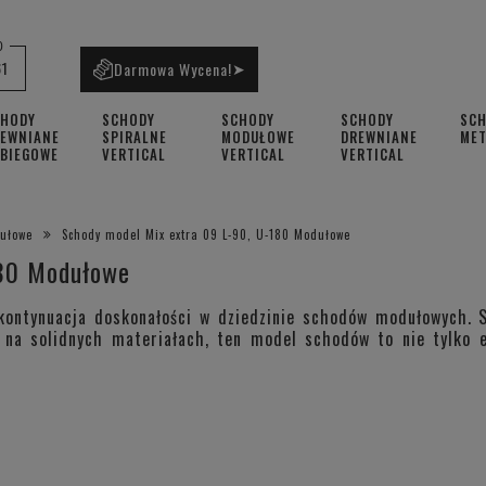
0
61
Darmowa Wycena!
➤
CHODY
SCHODY
SCHODY
SCHODY
SC
EWNIANE
SPIRALNE
MODUŁOWE
DREWNIANE
ME
BIEGOWE
VERTICAL
VERTICAL
VERTICAL
dułowe
Schody model Mix extra 09 L-90, U-180 Modułowe
180 Modułowe
ontynuacja doskonałości w dziedzinie schodów modułowych. St
na solidnych materiałach, ten model schodów to nie tylko e