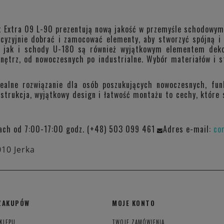
x Extra 09 L-90 prezentują nową jakość w przemyśle schodowym
ecyzyjnie dobrać i zamocować elementy, aby stworzyć spójną i
, jak i schody U-180 są również wyjątkowym elementem dekor
ętrz, od nowoczesnych po industrialne. Wybór materiałów i s
alne rozwiązanie dla osób poszukujących nowoczesnych, funk
trukcja, wyjątkowy design i łatwość montażu to cechy, które s
ach od 7:00-17:00 godz. (+48) 503 099 461
Adres e-mail:
co
010 Jerka
ZAKUPÓW
MOJE KONTO
KLEPU
TWOJE ZAMÓWIENIA