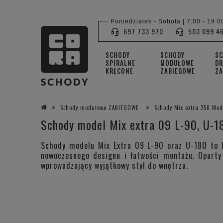
Poniedziałek - Sobota | 7:00 - 19:0
697 733 970
503 099 4
SCHODY
SCHODY
S
SPIRALNE
MODUŁOWE
DR
KRĘCONE
ZABIEGOWE
ZA
Schody modułowe ZABIEGOWE
Schody Mix extra 250 Mo
Schody model Mix extra 09 L-90, U-
Schody modelu Mix Extra 09 L-90 oraz U-180 to k
nowoczesnego designu i łatwości montażu. Oparty 
wprowadzający wyjątkowy styl do wnętrza.