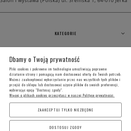
Salon i wystawa (Polska) ul. Śremska 1, 64-010 Jerka
KATEGORIE
WARUNKI ZAKUPÓW
Dbamy o Twoją prywatność
MOJE KONTO
Pliki cookies i pokrewne im technologie umożliwiają poprawne
działanie strony i pomagają nam dostosować ofertę do Twoich potrzeb.
Możesz zaakceptować wykorzystanie przez nas wszystkich tych plików i
INFORMACJE O SKLEPIE
przejść do sklepu lub dostosować użycie plików do swoich preferencji,
wybierając opcję "Dostosuj zgody".
Więcej o plikach cookies przeczytasz w naszej Polityce prywatności.
Telefon kontaktowy –
+48 697 733 970
ZAAKCEPTUJ TYLKO NIEZBĘDNE
Poniedziałek-Piątek: 09:00 - 19:00,
Sobota: 09:00-15:00
DOSTOSUJ ZGODY