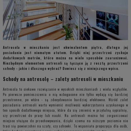
Antresola w mieszkaniu jest ekwiwalentem piętra, dlatego jej
posiadanie jest niemałym atutem. Dzięki niej przestrzeń zyskuje
dodatkowych metrów, które można na wiele sposobów zaaranżować.
Niezbędnym elementem antresoli są łączące ją z resztą przestrzeni
schody - jakie i dlaczego wybrać? Dowiesz się z niniejszego wpisu.
Schody na antresolę – zalety antresoli w mieszkaniu
Antresola to ciekawe rozwiązanie w wysokich mieszkaniach z wielu względów.
Po pierwsze pomieszczenia o nią wzbogacone nie tylko wydają się bardziej
przestronne, po wtóre - są zdecydowanie bardziej efektowne. Wśród zalet
posiadania antresoli warto wymienić możliwość wykorzystania uzyskanego w
ten sposób dodatkowego miejsca, które da się zmienić w przytulną sypialnię,
czy przestrzeń do pracy lub nauki. Na antresoli można też zorganizować
miejsce służące do przechowywania, dzięki czemu na niższym poziomie nie
traci się powierzchni na szafy, czy schowki. To wspaniała propozycja dla osób,