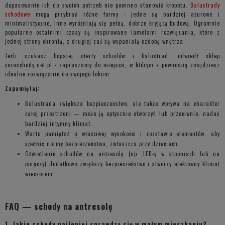
dopasowanie ich do swoich potrzeb nie powinno stanowić kłopotu.
Balustrady
schodowe
mogą przybrać różne formy - jedne są bardziej ażurowe i
minimalistyczne, inne wyróżniają się pełną, dobrze kryjącą budową. Ogromnie
popularne ostatnimi czasy są inspirowane lamelami rozwiązania, które z
jednej strony chronią, z drugiej zaś są wspaniałą ozdobą wnętrza.
Jeśli szukasz bogatej oferty schodów i balustrad, odwiedź sklep
coraschody.net.pl - zapraszamy do miejsca, w którym z pewnością znajdziesz
idealne rozwiązanie do swojego lokum.
Zapamiętaj:
Balustrada zwiększa bezpieczeństwo, ale także wpływa na charakter
całej przestrzeni — może ją optycznie otworzyć lub przeciwnie, nadać
bardziej intymny klimat.
Warto pamiętać o właściwej wysokości i rozstawie elementów, aby
spełnić normy bezpieczeństwa, zwłaszcza przy dzieciach.
Oświetlenie schodów na antresolę (np. LED-y w stopniach lub na
poręczy) dodatkowo zwiększy bezpieczeństwo i stworzy efektowny klimat
wieczorem.
FAQ — schody na antresolę
1. Jakie schody najlepiej sprawdzą się w małym mieszkaniu?