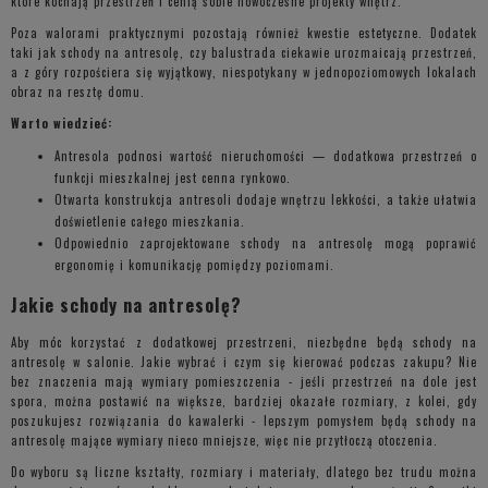
które kochają przestrzeń i cenią sobie nowoczesne projekty wnętrz.
Poza walorami praktycznymi pozostają również kwestie estetyczne. Dodatek
taki jak schody na antresolę, czy balustrada ciekawie urozmaicają przestrzeń,
a z góry rozpościera się wyjątkowy, niespotykany w jednopoziomowych lokalach
obraz na resztę domu.
Warto wiedzieć:
Antresola podnosi wartość nieruchomości — dodatkowa przestrzeń o
funkcji mieszkalnej jest cenna rynkowo.
Otwarta konstrukcja antresoli dodaje wnętrzu lekkości, a także ułatwia
doświetlenie całego mieszkania.
Odpowiednio zaprojektowane schody na antresolę mogą poprawić
ergonomię i komunikację pomiędzy poziomami.
Jakie schody na antresolę?
Aby móc korzystać z dodatkowej przestrzeni, niezbędne będą schody na
antresolę w salonie. Jakie wybrać i czym się kierować podczas zakupu? Nie
bez znaczenia mają wymiary pomieszczenia - jeśli przestrzeń na dole jest
spora, można postawić na większe, bardziej okazałe rozmiary, z kolei, gdy
poszukujesz rozwiązania do kawalerki - lepszym pomysłem będą schody na
antresolę mające wymiary nieco mniejsze, więc nie przytłoczą otoczenia.
Do wyboru są liczne kształty, rozmiary i materiały, dlatego bez trudu można