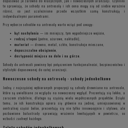
dopasować je zarówno do klasycznych, jak i nowoczesnych aranżacji. Czynniki
te sprawiają, że schody na antresolę i ich cena mogą się od siebie wyraźnie
różnić, co jest uzależnione przede wszystkim samą konstrukcją i
indywidualnymi parametrami.
Przy wyborze schodów na antresolę warto wziąć pod uwagę:
kąt nachylenia
— im mniejszy, tym wygodniejsze wejście,
rodzaj stopni
(pełne, ażurowe, nakładki),
materiał
— drewno, metal, szkło, konstrukcje mieszane,
dopuszczalne obciążenie
,
dostępność miejsca na dole i na górze
.
Schody do antresoli powinny być połączeniem funkcjonalności, bezpieczeństwa i
stylistyki dopasowanej do całej aranżacji.
Nowoczesne schody na antresolę - schody jednobelkowe
Jedną z najczęściej wybieranych propozycji są schody drewniane na antresole,
które są uwielbiane ze względu na nowoczesny wygląd. Prezentują się lekko, a
zarazem stabilnie, dlatego są częścią wielu współczesnych projektów. Dzięki
temu, że ich konstrukcja opiera się głównie na jednej, umiejscowionej w
centralnej części belce, prezentują się nie tylko innowacyjnie i stylowo, ale
pozbawione balustrady sprawiają wrażenie lewitujących w powietrzu, co
wzbudzi zachwyt każdego.
Zalety schodów jednobelkowych