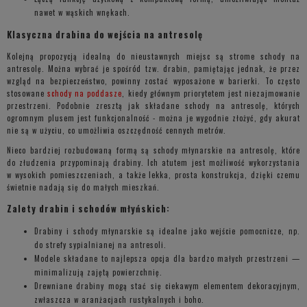
nawet w wąskich wnękach.
Klasyczna drabina do wejścia na antresolę
Kolejną propozycją idealną do nieustawnych miejsc są strome schody na
antresolę. Można wybrać je spośród tzw. drabin, pamiętając jednak, że przez
wzgląd na bezpieczeństwo, powinny zostać wyposażone w barierki. To często
stosowane
schody na poddasze
, kiedy głównym priorytetem jest niezajmowanie
przestrzeni. Podobnie zresztą jak składane schody na antresolę, których
ogromnym plusem jest funkcjonalność - można je wygodnie złożyć, gdy akurat
nie są w użyciu, co umożliwia oszczędność cennych metrów.
Nieco bardziej rozbudowaną formą są schody młynarskie na antresolę, które
do złudzenia przypominają drabiny. Ich atutem jest możliwość wykorzystania
w wysokich pomieszczeniach, a także lekka, prosta konstrukcja, dzięki czemu
świetnie nadają się do małych mieszkań.
Zalety drabin i schodów młyńskich:
Drabiny i schody młynarskie są idealne jako wejście pomocnicze, np.
do strefy sypialnianej na antresoli.
Modele składane to najlepsza opcja dla bardzo małych przestrzeni —
minimalizują zajętą powierzchnię.
Drewniane drabiny mogą stać się ciekawym elementem dekoracyjnym,
zwłaszcza w aranżacjach rustykalnych i boho.