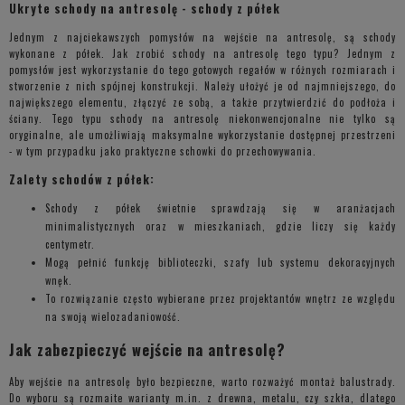
Ukryte schody na antresolę - schody z półek
Jednym z najciekawszych pomysłów na wejście na antresolę, są schody
wykonane z półek. Jak zrobić schody na antresolę tego typu? Jednym z
pomysłów jest wykorzystanie do tego gotowych regałów w różnych rozmiarach i
stworzenie z nich spójnej konstrukcji. Należy ułożyć je od najmniejszego, do
największego elementu, złączyć ze sobą, a także przytwierdzić do podłoża i
ściany. Tego typu schody na antresolę niekonwencjonalne nie tylko są
oryginalne, ale umożliwiają maksymalne wykorzystanie dostępnej przestrzeni
- w tym przypadku jako praktyczne schowki do przechowywania.
Zalety schodów z półek:
Schody z półek świetnie sprawdzają się w aranżacjach
minimalistycznych oraz w mieszkaniach, gdzie liczy się każdy
centymetr.
Mogą pełnić funkcję biblioteczki, szafy lub systemu dekoracyjnych
wnęk.
To rozwiązanie często wybierane przez projektantów wnętrz ze względu
na swoją wielozadaniowość.
Jak zabezpieczyć wejście na antresolę?
Aby wejście na antresolę było bezpieczne, warto rozważyć montaż balustrady.
Do wyboru są rozmaite warianty m.in. z drewna, metalu, czy szkła, dlatego