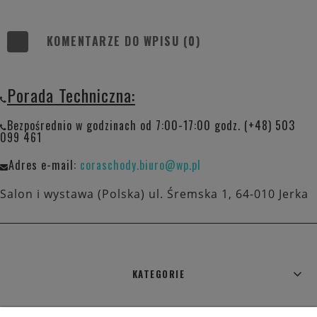
KOMENTARZE DO WPISU (0)
Porada Techniczna:
Bezpośrednio w godzinach od 7:00-17:00 godz. (+48) 503
099 461
Adres e-mail:
coraschody.biuro@wp.pl
Salon i wystawa (Polska) ul. Śremska 1, 64-010 Jerka
KATEGORIE
WARUNKI ZAKUPÓW