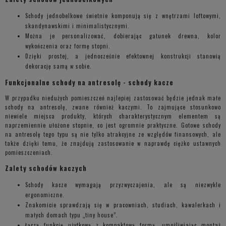
Schody jednobelkowe świetnie komponują się z wnętrzami loftowymi,
skandynawskimi i minimalistycznymi.
Można je personalizować, dobierając gatunek drewna, kolor
wykończenia oraz formę stopni.
Dzięki prostej, a jednocześnie efektownej konstrukcji stanowią
dekorację samą w sobie.
Funkcjonalne schody na antresolę - schody kacze
W przypadku niedużych pomieszczeń najlepiej zastosować będzie jednak małe
schody na antresolę, zwane również kaczymi. To zajmujące stosunkowo
niewiele miejsca produkty, których charakterystycznym elementem są
naprzemiennie ułożone stopnie, co jest ogromnie praktyczne. Gotowe schody
na antresolę tego typu są nie tylko atrakcyjne ze względów finansowych, ale
także dzięki temu, że znajdują zastosowanie w naprawdę ciężko ustawnych
pomieszczeniach.
Zalety schodów kaczych
Schody kacze wymagają przyzwyczajenia, ale są niezwykle
ergonomiczne.
Znakomicie sprawdzają się w pracowniach, studiach, kawalerkach i
małych domach typu „tiny house”.
Łączą funkcję użytkową z kompaktową formą, umożliwiając montaż