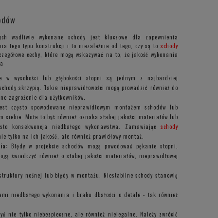
odów
cych wadliwie wykonane schody jest kluczowe dla zapewnienia
ia tego typu konstrukcji i to niezależnie od tego, czy są to
schody
szczegółowe cechy, które mogą wskazywać na to, że jakość wykonania
a:
 w wysokości lub głębokości stopni są jednym z najbardziej
schody skrzypią. Takie nieprawidłowości mogą prowadzić również do
żne zagrożenie dla użytkowników.
jest często spowodowane nieprawidłowym montażem schodów lub
siebie. Może to być również oznaka słabej jakości materiałów lub
zęsto konsekwencja niedbałego wykonawstwa. Zamawiając
schody
ie tylko na ich jakość, ale również prawidłowy montaż.
ia:
Błędy w projekcie schodów mogą powodować pękanie stopni,
ogą świadczyć również o słabej jakości materiałów, nieprawidłowej
struktury nośnej lub błędy w montażu. Niestabilne schody stanowią
mi niedbałego wykonania i braku dbałości o detale - tak również
ć nie tylko niebezpieczne, ale również nielegalne. Należy zwrócić