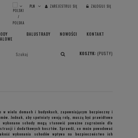
ZAREJESTRUJ SIĘ
ZALOGUJ SIĘ
HODY
BALUSTRADY
NOWOŚCI
KONTAKT
TALOWE
KOSZYK:
(PUSTY)
 w wielu domach i budynkach, zapewniającym bezpieczny i
mów. Jednak, aby spełniały swoją rolę, muszą być prawidłowo
e wykonane schody mogą stanowić poważne zagrożenie dla
ustracji i dodatkowych kosztów. Sprawdź, co może powodować
akość wykonania schodów wpływa na bezpieczeństwo ich