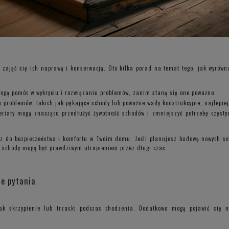
 zająć się ich naprawą i konserwacją. Oto kilka porad na temat tego, jak wyrów
ogą pomóc w wykryciu i rozwiązaniu problemów, zanim staną się one poważne.
problemów, takich jak pękające schody lub poważne wady konstrukcyjne, najlepiej 
eriały mogą znacząco przedłużyć żywotność schodów i zmniejszyć potrzebę częst
cz do bezpieczeństwa i komfortu w Twoim domu. Jeśli planujesz budowę nowych sc
e schody mogą być prawdziwym utrapieniem przez długi czas.
e pytania
jak skrzypienie lub trzaski podczas chodzenia. Dodatkowo mogą pojawić się 