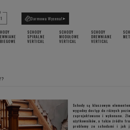
0
61
Darmowa Wycena!
➤
CHODY
SCHODY
SCHODY
SCHODY
SC
EWNIANE
SPIRALNE
MODUŁOWE
DREWNIANE
ME
BIEGOWE
VERTICAL
VERTICAL
VERTICAL
Y?
Schody są kluczowym elementem
wygodny dostęp do różnych pozio
zaprojektowane i wykonane. Źl
użytkowników, a także źródło fr
problemy ze schodami i jak j