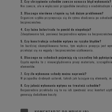
2. Czy skrzypienie schodów zawsze oznacza błąd wykonania?
Nie zawsze, ale w większości przypadków świadczy o niedokładnym m
3. Dlaczego nierówne stopnie są tak dużym problemem?
Organizm szybko przyzwyczaja się do rytmu chodzenia po schodach, 
bezpieczeństwa.
4. Czy luźna balustrada to powód do niepokoju?
Zdecydowanie tak, ponieważ bezpośrednio wpływa na bezpieczeństwo 
5. Czy konstrukcja schodów wpływa na ryzyko błędów?
Im bardziej skomplikowana forma, tym większa precyzja jest wy
przełożyć się na wygodę i bezpieczeństwo użytkowania.
6. Dlaczego na schodach pojawiają się szczeliny lub pęknięci
Często wynika to z nieuwzględnienia pracy materiału, szczególni
elementów.
7. Czy źle wykonane schody można naprawić?
W przypadku drobnych usterek, takich jak luzujące się elementy, m
8. Czy jakość wykonania wpływa na trwałość schodów?
Bezpośrednio przekłada się to na ich żywotność oraz komfort uży
generują dodatkowe koszty.