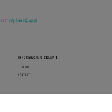
raschody.biuro@wp.pl
INFORMACJE O SKLEPIE
O FIRMIE
KONTAKT