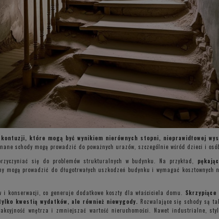
kontuzji, które mogą być wynikiem nierównych stopni, nieprawidłowej wyso
ane schody mogą prowadzić do poważnych urazów, szczególnie wśród dzieci i osób
przyczyniać się do problemów strukturalnych w budynku. Na przykład,
pękają
emy mogą prowadzić do długotrwałych uszkodzeń budynku i wymagać kosztownych 
 i konserwacji, co generuje dodatkowe koszty dla właściciela domu.
Skrzypiące 
ylko kwestią wydatków, ale również niewygody.
Rozwalające się schody są tak
akcyjność wnętrza i zmniejszać wartość nieruchomości. Nawet industrialne, st