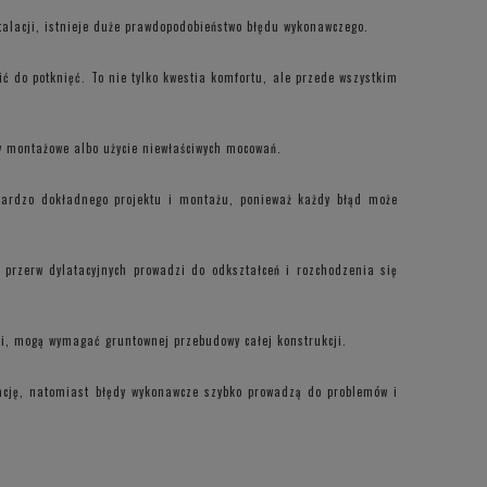
talacji, istnieje duże prawdopodobieństwo błędu wykonawczego.
ć do potknięć. To nie tylko kwestia komfortu, ale przede wszystkim
dy montażowe albo użycie niewłaściwych mocowań.
bardzo dokładnego projektu i montażu, ponieważ każdy błąd może
 przerw dylatacyjnych prowadzi do odkształceń i rozchodzenia się
ni, mogą wymagać gruntownej przebudowy całej konstrukcji.
tację, natomiast błędy wykonawcze szybko prowadzą do problemów i