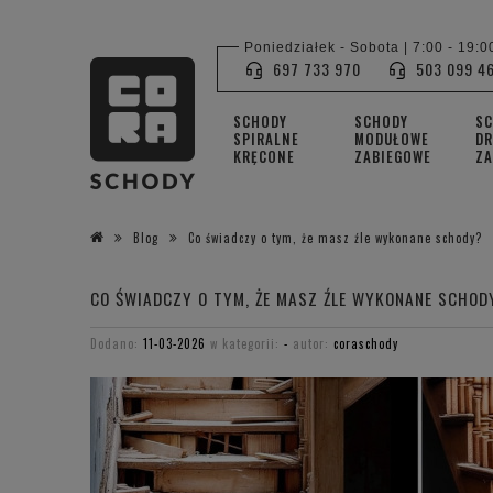
Poniedziałek - Sobota | 7:00 - 19:0
697 733 970
503 099 4
SCHODY
SCHODY
S
SPIRALNE
MODUŁOWE
DR
KRĘCONE
ZABIEGOWE
ZA
Blog
Co świadczy o tym, że masz źle wykonane schody?
CO ŚWIADCZY O TYM, ŻE MASZ ŹLE WYKONANE SCHOD
Dodano:
11-03-2026
w kategorii:
-
autor:
coraschody