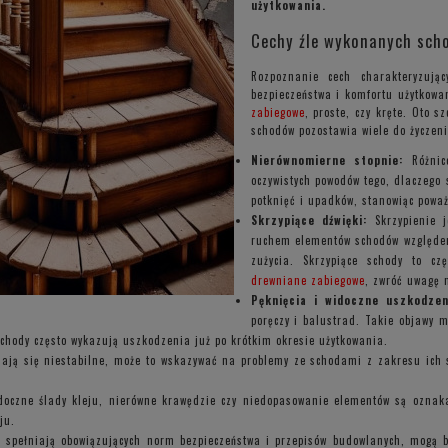
użytkowania.
Cechy źle wykonanych sch
Rozpoznanie cech charakteryzują
bezpieczeństwa i komfortu użytkowan
zabiegowe
, proste, czy kręte. Oto 
schodów pozostawia wiele do życzeni
Nierównomierne stopnie:
Różnice
oczywistych powodów tego, dlaczego 
potknięć i upadków, stanowiąc powa
Skrzypiące dźwięki:
Skrzypienie 
ruchem elementów schodów względem 
zużycia. Skrzypiące schody to c
drewniane zabiegowe
, zwróć uwagę n
Pęknięcia i widoczne uszkodzen
poręczy i balustrad. Takie objawy m
chody często wykazują uszkodzenia już po krótkim okresie użytkowania.
dają się niestabilne, może to wskazywać na problemy ze schodami z zakresu ich 
doczne ślady kleju, nierówne krawędzie czy niedopasowanie elementów są oznaka
ju.
 spełniają obowiązujących norm bezpieczeństwa i przepisów budowlanych, mogą by