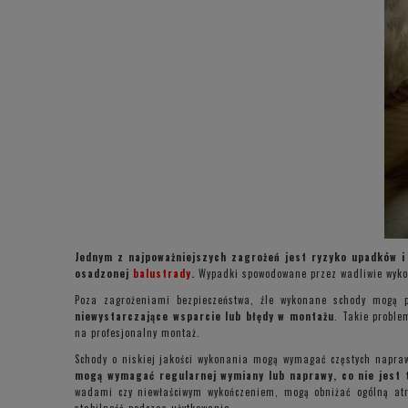
Jednym z najpoważniejszych zagrożeń jest ryzyko upadków i 
osadzonej
balustrady
.
Wypadki spowodowane przez wadliwie wykon
Poza zagrożeniami bezpieczeństwa, źle wykonane schody mogą 
niewystarczające wsparcie lub błędy w montażu
. Takie probl
na profesjonalny montaż.
Schody o niskiej jakości wykonania mogą wymagać częstych napraw
mogą wymagać regularnej wymiany lub naprawy, co nie jest t
wadami czy niewłaściwym wykończeniem, mogą obniżać ogólną atr
stabilność podczas użytkowania.