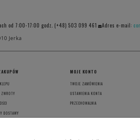
ach od 7:00-17:00 godz. (+48) 503 099 461
Adres e-mail:
co
010 Jerka
ZAKUPÓW
MOJE KONTO
KLEPU
TWOJE ZAMÓWIENIA
I ZWROTY
USTAWIENIA KONTA
OŚCI
PRZECHOWALNIA
TY DOSTAWY
YWATNOŚCI