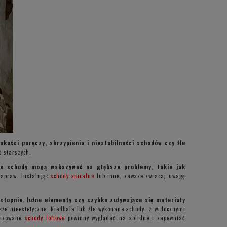
kości poręczy, skrzypienia i niestabilności schodów czy źle
 starszych.
ce schody mogą wskazywać na głębsze problemy, takie jak
napraw. Instalując
schody spiralne
lub inne, zawsze zwracaj uwagę
stopnie, luźne elementy czy szybko zużywające się materiały
że nieestetyczne. Niedbale lub źle wykonane schody, z widocznymi
ylizowane
schody loftowe
powinny wyglądać na solidne i zapewniać