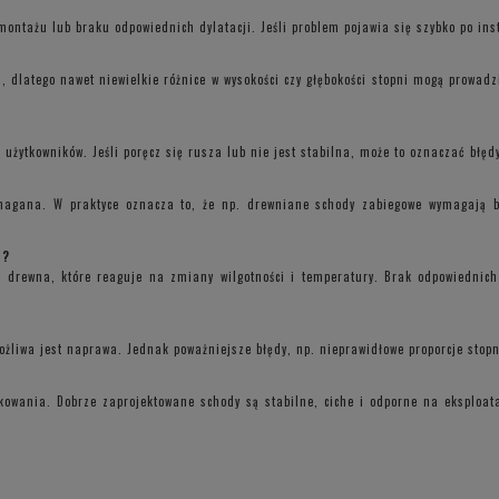
ontażu lub braku odpowiednich dylatacji. Jeśli problem pojawia się szybko po ins
dlatego nawet niewielkie różnice w wysokości czy głębokości stopni mogą prowadzi
użytkowników. Jeśli poręcz się rusza lub nie jest stabilna, może to oznaczać błę
magana. W praktyce oznacza to, że np. drewniane schody zabiegowe wymagają 
a?
e drewna, które reaguje na zmiany wilgotności i temperatury. Brak odpowiednich
ożliwa jest naprawa. Jednak poważniejsze błędy, np. nieprawidłowe proporcje stop
tkowania. Dobrze zaprojektowane schody są stabilne, ciche i odporne na eksploa