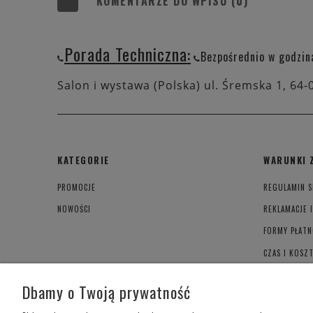
KOMENTARZE DO WPISU (0)
Porada Techniczna:
Bezpośrednio w godzin
Salon i wystawa (Polska) ul. Śremska 1, 64-
KATEGORIE
WARUNKI 
PROMOCJE
REGULAMIN S
NOWOŚCI
REKLAMACJE 
FORMY PŁATN
CZAS I KOSZ
POLITYKA PR
Dbamy o Twoją prywatność