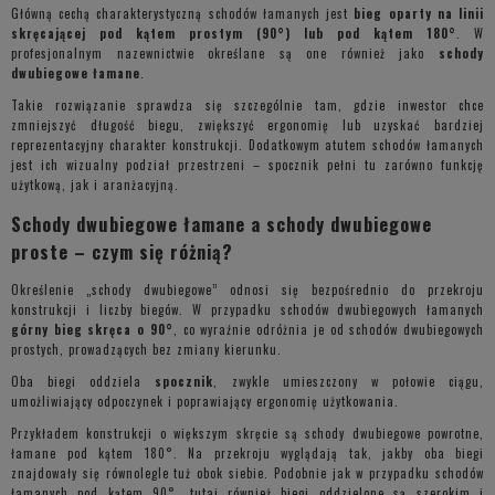
Główną cechą charakterystyczną schodów łamanych jest
bieg oparty na linii
skręcającej pod kątem prostym (90°) lub pod kątem 180°
. W
profesjonalnym nazewnictwie określane są one również jako
schody
dwubiegowe łamane
.
Takie rozwiązanie sprawdza się szczególnie tam, gdzie inwestor chce
zmniejszyć długość biegu, zwiększyć ergonomię lub uzyskać bardziej
reprezentacyjny charakter konstrukcji. Dodatkowym atutem schodów łamanych
jest ich wizualny podział przestrzeni – spocznik pełni tu zarówno funkcję
użytkową, jak i aranżacyjną.
Schody dwubiegowe łamane a schody dwubiegowe
proste – czym się różnią?
Określenie „schody dwubiegowe” odnosi się bezpośrednio do przekroju
konstrukcji i liczby biegów. W przypadku schodów dwubiegowych łamanych
górny bieg skręca o 90°
, co wyraźnie odróżnia je od schodów dwubiegowych
prostych, prowadzących bez zmiany kierunku.
Oba biegi oddziela
spocznik
, zwykle umieszczony w połowie ciągu,
umożliwiający odpoczynek i poprawiający ergonomię użytkowania.
Przykładem konstrukcji o większym skręcie są schody dwubiegowe powrotne,
łamane pod kątem 180°. Na przekroju wyglądają tak, jakby oba biegi
znajdowały się równolegle tuż obok siebie. Podobnie jak w przypadku schodów
łamanych pod kątem 90°, tutaj również biegi oddzielone są szerokim i