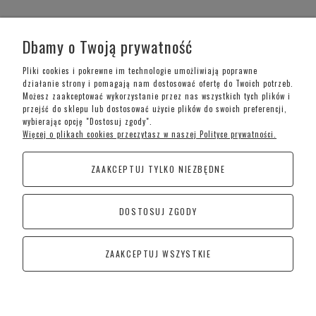
WARUNKI ZAKUPÓW
Dbamy o Twoją prywatność
MOJE KONTO
Pliki cookies i pokrewne im technologie umożliwiają poprawne
działanie strony i pomagają nam dostosować ofertę do Twoich potrzeb.
Możesz zaakceptować wykorzystanie przez nas wszystkich tych plików i
INFORMACJE O SKLEPIE
przejść do sklepu lub dostosować użycie plików do swoich preferencji,
wybierając opcję "Dostosuj zgody".
Więcej o plikach cookies przeczytasz w naszej Polityce prywatności.
Telefon kontaktowy –
+48 697 733 970
ZAAKCEPTUJ TYLKO NIEZBĘDNE
Poniedziałek-Piątek: 09:00 - 19:00,
Sobota: 09:00-15:00
DOSTOSUJ ZGODY
CoraSchody – Schody | Poręcze i Balustrady
Kościan
ZAAKCEPTUJ WSZYSTKIE
Śremska 1, 64-010 Jerka
POKAŻ PEŁNĄ WERSJĘ STRONY