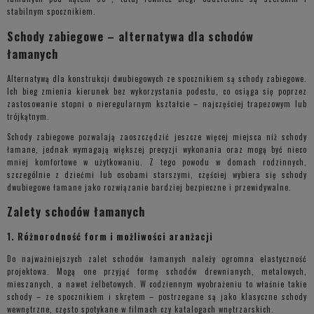
stabilnym spocznikiem.
Schody zabiegowe – alternatywa dla schodów
łamanych
Alternatywą dla konstrukcji dwubiegowych ze spocznikiem są schody zabiegowe.
Ich bieg zmienia kierunek bez wykorzystania podestu, co osiąga się poprzez
zastosowanie stopni o nieregularnym kształcie – najczęściej trapezowym lub
trójkątnym.
Schody zabiegowe pozwalają zaoszczędzić jeszcze więcej miejsca niż schody
łamane, jednak wymagają większej precyzji wykonania oraz mogą być nieco
mniej komfortowe w użytkowaniu. Z tego powodu w domach rodzinnych,
szczególnie z dziećmi lub osobami starszymi, częściej wybiera się schody
dwubiegowe łamane jako rozwiązanie bardziej bezpieczne i przewidywalne.
Zalety schodów łamanych
1. Różnorodność form i możliwości aranżacji
Do najważniejszych zalet schodów łamanych należy ogromna elastyczność
projektowa. Mogą one przyjąć formę schodów drewnianych, metalowych,
mieszanych, a nawet żelbetowych. W codziennym wyobrażeniu to właśnie takie
schody – ze spocznikiem i skrętem – postrzegane są jako klasyczne schody
wewnętrzne, często spotykane w filmach czy katalogach wnętrzarskich.