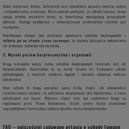
Dobór materiału, koloru, balustrady oraz oświetlenia pozwala stworzyć spójną
i niepowtarzalną aranżację. Warto jednak pamiętać, że schody łamane, mimo
swojej prostej wizualnie formy, są konstrukcją wymagającą precyzyjnych
obliczeń, dlatego współpraca z doświadczonym producentem schodów jest
niezbędna.
Dodatkowym atutem jest możliwość wykonania schodów dwubiegowych z
żelbetu już na etapie stanu surowego
, co ułatwia późniejsze wykończenie
ich drewnem, metalem lub ceramiką.
2. Wysoki poziom bezpieczeństwa i ergonomii
Drugą niezwykle ważną zaletą schodów dwubiegowych łamanych jest ich
bezpieczeństwo. Konstrukcje te są mniej strome niż tradycyjne schody
jednobiegowe, a spocznik zwiększa wygodę i pozwala odpocząć podczas
wchodzenia.
Choć schody te mogą posiadać sporą liczbę stopni, ich odpowiednie
rozmieszczenie sprawia, że codzienna eksploatacja jest komfortowa, a samo
wchodzenie nie męczy. Wymiary stopni oraz kąt nachylenia biegu są
regulowane przez Prawo Budowlane, dzięki czemu każda prawidłowo
zaprojektowana konstrukcja spełnia wysokie normy bezpieczeństwa.
FAQ – najczęściej zadawane pytania o schody łamane