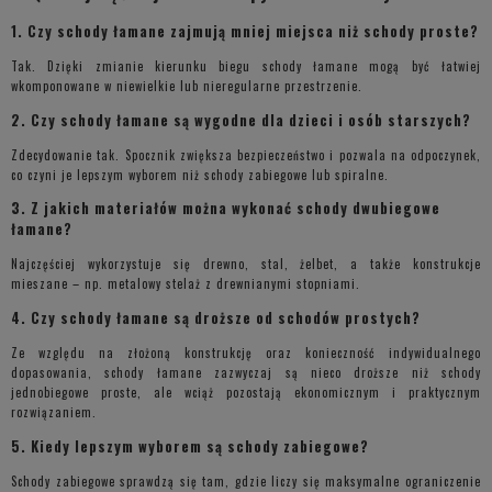
1. Czy schody łamane zajmują mniej miejsca niż schody proste?
Tak. Dzięki zmianie kierunku biegu schody łamane mogą być łatwiej
wkomponowane w niewielkie lub nieregularne przestrzenie.
2. Czy schody łamane są wygodne dla dzieci i osób starszych?
Zdecydowanie tak. Spocznik zwiększa bezpieczeństwo i pozwala na odpoczynek,
co czyni je lepszym wyborem niż schody zabiegowe lub spiralne.
3. Z jakich materiałów można wykonać schody dwubiegowe
łamane?
Najczęściej wykorzystuje się drewno, stal, żelbet, a także konstrukcje
mieszane – np. metalowy stelaż z drewnianymi stopniami.
4. Czy schody łamane są droższe od schodów prostych?
Ze względu na złożoną konstrukcję oraz konieczność indywidualnego
dopasowania, schody łamane zazwyczaj są nieco droższe niż schody
jednobiegowe proste, ale wciąż pozostają ekonomicznym i praktycznym
rozwiązaniem.
5. Kiedy lepszym wyborem są schody zabiegowe?
Schody zabiegowe sprawdzą się tam, gdzie liczy się maksymalne ograniczenie