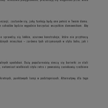
anżacji, zastanów się, jaką funkcję będą one pełnić w Twoim domu.
ich schodów będzie wygodnie korzystać wszystkim domownikom. Aby
 sprawdzą się lekkie, ażurowe konstrukcje, które nie przytłoczą
óżnych mieszkań – zarówno tych utrzymanych w stylu boho, jak i
lnych upodobań. Dużą popularnością cieszą się barierki ze stali
natomiast wielbicieli stylu retro z pewnością zaciekawią rzeźbione
kretnych, punktowych lamp w podstopnicach. Alternatywą dla tego