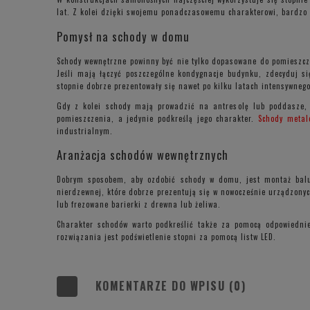
lat. Z kolei dzięki swojemu ponadczasowemu charakterowi, bardzo 
Pomysł na schody w domu
Schody wewnętrzne powinny być nie tylko dopasowane do pomieszcze
Jeśli mają łączyć poszczególne kondygnacje budynku, zdecyduj s
stopnie dobrze prezentowały się nawet po kilku latach intensywneg
Gdy z kolei schody mają prowadzić na antresolę lub poddasze, m
pomieszczenia, a jedynie podkreślą jego charakter.
Schody metal
industrialnym.
Aranżacja schodów wewnętrznych
Dobrym sposobem, aby ozdobić schody w domu, jest montaż balust
nierdzewnej, które dobrze prezentują się w nowocześnie urządzonyc
lub frezowane barierki z drewna lub żeliwa.
Charakter schodów warto podkreślić także za pomocą odpowiednie
rozwiązania jest podświetlenie stopni za pomocą listw LED.
KOMENTARZE DO WPISU (0)