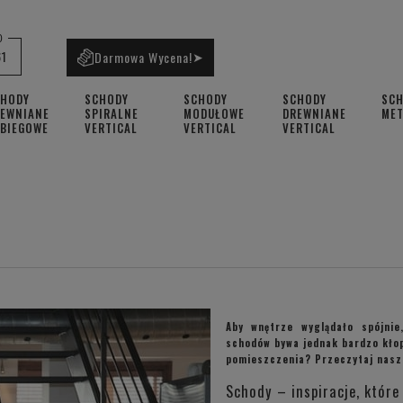
0
61
Darmowa Wycena!
➤
CHODY
SCHODY
SCHODY
SCHODY
SC
EWNIANE
SPIRALNE
MODUŁOWE
DREWNIANE
ME
BIEGOWE
VERTICAL
VERTICAL
VERTICAL
Aby wnętrze wyglądało spójnie
schodów bywa jednak bardzo kłopo
pomieszczenia? Przeczytaj nasz 
Schody – inspiracje, któr