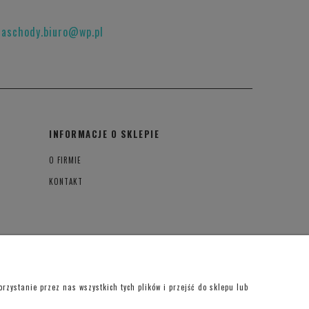
raschody.biuro@wp.pl
INFORMACJE O SKLEPIE
O FIRMIE
KONTAKT
zystanie przez nas wszystkich tych plików i przejść do sklepu lub