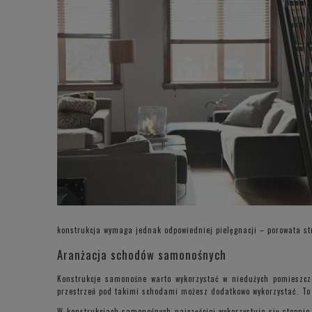
konstrukcja wymaga jednak odpowiedniej pielęgnacji – porowata st
Aranżacja schodów samonośnych
Konstrukcje samonośne warto wykorzystać w niedużych pomieszcze
przestrzeń pod takimi schodami możesz dodatkowo wykorzystać. To z
W konstrukcjach samonośnych najczęściej wykorzystuje się stopnie