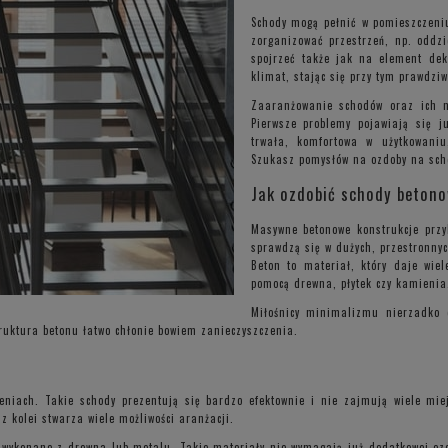
Schody mogą pełnić w pomieszczeniu 
zorganizować przestrzeń, np. oddzi
spojrzeć także jak na element dek
klimat, stając się przy tym prawdzi
Zaaranżowanie schodów oraz ich n
Pierwsze problemy pojawiają się j
trwała, komfortowa w użytkowaniu
Szukasz pomysłów na ozdoby na scho
Jak ozdobić schody beton
Masywne betonowe konstrukcje przy
sprawdzą się w dużych, przestronny
Beton to materiał, który daje wie
pomocą drewna, płytek czy kamienia
Miłośnicy minimalizmu nierzadko 
ruktura betonu łatwo chłonie bowiem zanieczyszczenia.
niach. Takie schody prezentują się bardzo efektownie i nie zajmują wiele miej
 kolei stwarza wiele możliwości aranżacji.
 wykonane z drewna lub metalu. Takie materiały nie wymagają już dodatkowej ozd