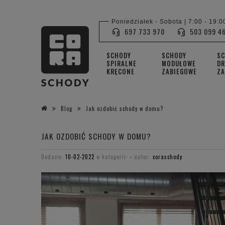
Poniedziałek - Sobota | 7:00 - 19:0
697 733 970
503 099 4
SCHODY
SCHODY
S
SPIRALNE
MODUŁOWE
DR
KRĘCONE
ZABIEGOWE
ZA
Blog
Jak ozdobić schody w domu?
JAK OZDOBIĆ SCHODY W DOMU?
Dodano:
10-02-2022
w kategorii:
-
autor:
coraschody