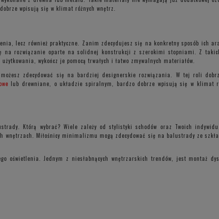
dobrze wpisują się w klimat różnych wnętrz.
nia, lecz również praktyczne. Zanim zdecydujesz się na konkretny sposób ich ar
ię na rozwiązanie oparte na solidnej konstrukcji z szerokimi stopniami. Z tak
o użytkowania, wykończ je pomocą trwałych i łatwo zmywalnych materiałów.
ożesz zdecydować się na bardziej designerskie rozwiązania. W tej roli dobrze
owe
lub drewniane, o układzie spiralnym, bardzo dobrze wpisują się w klimat r
rady. Którą wybrać? Wiele zależy od stylistyki schodów oraz Twoich indywidua
h wnętrzach. Miłośnicy minimalizmu mogą zdecydować się na balustrady ze szkła, 
go oświetlenia. Jednym z niesłabnących wnętrzarskich trendów, jest montaż dys