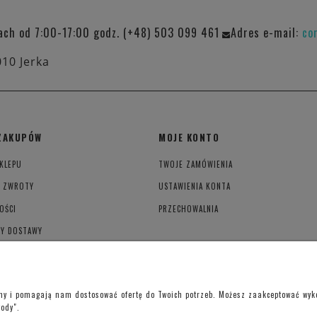
ach od 7:00-17:00 godz. (+48) 503 099 461
Adres e-mail:
co
010 Jerka
ZAKUPÓW
MOJE KONTO
KLEPU
TWOJE ZAMÓWIENIA
I ZWROTY
USTAWIENIA KONTA
OŚCI
PRZECHOWALNIA
TY DOSTAWY
YWATNOŚCI
ony i pomagają nam dostosować ofertę do Twoich potrzeb. Możesz zaakceptować wykor
gody".
Telefon kontaktowy –
+48 697 733 970