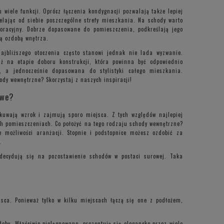
wiele funkcji. Oprócz łączenia kondygnacji pozwalają także lepiej
elając od siebie poszczególne strefy mieszkania. Na schody warto
oracyjny. Dobrze dopasowane do pomieszczenia, podkreślają jego
wą ozdobą wnętrza.
ajbliższego otoczenia często stanowi jednak nie lada wyzwanie.
uż na etapie doboru konstrukcji, która powinna być odpowiednio
, a jednocześnie dopasowana do stylistyki całego mieszkania.
dy wewnętrzne? Skorzystaj z naszych inspiracji!
owe?
kuwają wzrok i zajmują sporo miejsca. Z tych względów najlepiej
ch pomieszczeniach. Co położyć na tego rodzaju schody wewnętrzne?
le możliwości aranżacji. Stopnie i podstopnice możesz ozdobić za
.
decydują się na pozostawienie schodów w postaci surowej. Taka
sca. Ponieważ tylko w kilku miejscach łączą się one z podłożem,
oby. Właściwie pielęgnowane, prezentują się elegancko przez wiele