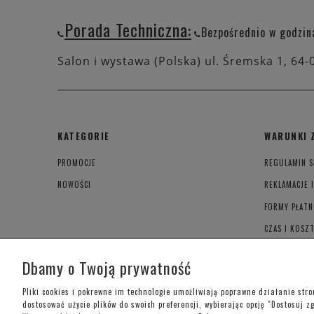
Porada Techniczna:
Bezpośrednio w godzin
Salon i wystawa (Polska) ul. Śremska 1, 64-
KATEGORIE
WARUNKI 
PROMOCJE
REGULAMIN S
NOWOŚCI
REKLAMACJE 
FORMY PŁATN
CZAS I KOSZ
POLITYKA PR
Dbamy o Twoją prywatność
Pliki cookies i pokrewne im technologie umożliwiają poprawne działanie str
dostosować użycie plików do swoich preferencji, wybierając opcję "Dostosuj z