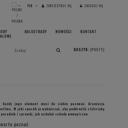
ZAREJESTRUJ SIĘ
ZALOGUJ SIĘ
HODY
BALUSTRADY
NOWOŚCI
KONTAKT
TALOWE
KOSZYK:
(PUSTY)
, każdy jego element musi do siebie pasować. Aranżacja
tliwa. W jaki sposób je wykończyć, aby podkreślić stylistykę
poradnik i sprawdź, jak ozdobić schody wewnętrzne.
e warto poznać