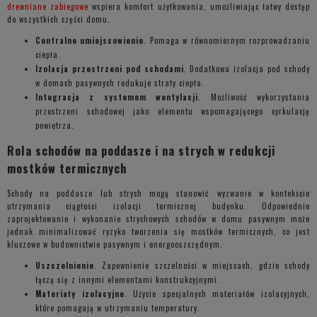
drewniane zabiegowe
wspiera komfort użytkowania, umożliwiając łatwy dostęp
do wszystkich części domu.
Centralne umiejscowienie
. Pomaga w równomiernym rozprowadzaniu
ciepła.
Izolacja przestrzeni pod schodami
. Dodatkowa izolacja pod schody
w domach pasywnych redukuje straty ciepła.
Integracja z systemem wentylacji
. Możliwość wykorzystania
przestrzeni schodowej jako elementu wspomagającego cyrkulację
powietrza.
Rola schodów na poddasze i na strych w redukcji
mostków termicznych
Schody na poddasze lub strych mogą stanowić wyzwanie w kontekście
utrzymania ciągłości izolacji termicznej budynku. Odpowiednie
zaprojektowanie i wykonanie strychowych schodów w domu pasywnym może
jednak minimalizować ryzyko tworzenia się mostków termicznych, co jest
kluczowe w budownictwie pasywnym i energooszczędnym.
Uszczelnienie
. Zapewnienie szczelności w miejscach, gdzie schody
łączą się z innymi elementami konstrukcyjnymi.
Materiały izolacyjne
. Użycie specjalnych materiałów izolacyjnych,
które pomagają w utrzymaniu temperatury.