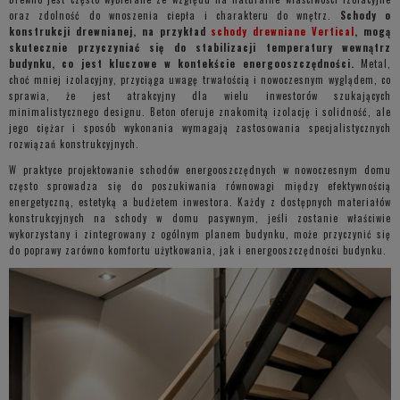
oraz zdolność do wnoszenia ciepła i charakteru do wnętrz.
Schody o
konstrukcji drewnianej, na przykład
schody drewniane Vertical
, mogą
skutecznie przyczyniać się do stabilizacji temperatury wewnątrz
budynku, co jest kluczowe w kontekście energooszczędności.
Metal,
choć mniej izolacyjny, przyciąga uwagę trwałością i nowoczesnym wyglądem, co
sprawia, że jest atrakcyjny dla wielu inwestorów szukających
minimalistycznego designu. Beton oferuje znakomitą izolację i solidność, ale
jego ciężar i sposób wykonania wymagają zastosowania specjalistycznych
rozwiązań konstrukcyjnych.
W praktyce projektowanie schodów energooszczędnych w nowoczesnym domu
często sprowadza się do poszukiwania równowagi między efektywnością
energetyczną, estetyką a budżetem inwestora. Każdy z dostępnych materiałów
konstrukcyjnych na schody w domu pasywnym, jeśli zostanie właściwie
wykorzystany i zintegrowany z ogólnym planem budynku, może przyczynić się
do poprawy zarówno komfortu użytkowania, jak i energooszczędności budynku.