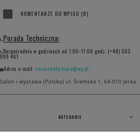
KOMENTARZE DO WPISU (0)
Porada Techniczna:
Bezpośrednio w godzinach od 7:00-17:00 godz. (+48) 503
099 461
Adres e-mail:
coraschody.biuro@wp.pl
Salon i wystawa (Polska) ul. Śremska 1, 64-010 Jerka
KATEGORIE
WARUNKI ZAKUPÓW