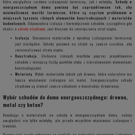
które uwzględnia zarówno izolacyjność termiczną, jak i estetykę.
Schody w
energooszczędnym domu powinny być zaprojektowane tak, aby
minimalizować mostki termiczne, które są częstym problemem w
miejscach łączenia różnych elementów konstrukcyjnych i materiałów
budowlanych.
Odpowiednia izolacja i hermetyczność schodów, szczególnie gdy
chodzi o
schody strychowe
, jest kluczem do zmniejszenia strat ciepła.
Izolacja
. Stosowanie materiałów o wysokiej izolacyjności termicznej
jest niezbędne. Schody pasywne na strych są zawsze szczelne, aby
zminimalizować straty ciepła.
Konstrukcja
. Unikanie zimnych mostków poprzez projektowanie
schodów z mniejszą liczbą punktów styku z nieizolowanymi elementami
konstrukcyjnymi.
Materiały
. Wybór materiałów takich jak drewno, które naturalnie ma
lepsze właściwości izolacyjne niż metal. Energooszczędne schody
strychowe są niemal zawsze schodami o konstrukcji drewnianej.
Wybór schodów do domu energooszczędnego: drewno,
metal czy beton?
Decydując o materiałach na schody w energooszczędnym domu, należy
uwzględnić nie tylko estetykę, ale przede wszystkim właściwości izolacyjne i
trwałość.
Drewno jest często wybierane ze względu na naturalne właściwości izolacyjne