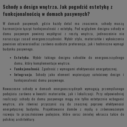
Schody a design wnętrza. Jak pogodzić estetykę z
funkcjonalnością w domach pasywnych?
W domach pasywnych, gdzie każdy detal ma znaczenie, schody muszą
harmonijnie łączyć funkcjonalność z estetyką. Pod względem designu schody w
domu pasywnym powinny współgrać z resztą wnętrza, jednocześnie nie
naruszając zasad energooszczędności. Wybór stylu, materiałów i wykończenia
powinien odzwierciedlać zarówno osobiste preferencje, jak i techniczne wymogi
budynku pasywnego.
Estetyka
. Wybór takiego designu schodów do energooszczędnego
domu, który komplementuje wnętrze.
Funkcjonalność
. Zgodność z wymogami efektywności energetycznej.
Integracja
. Schody jako element wspierający całościowy design i
funkcjonalność domu pasywnego.
Nowoczesne schody w domach energooszczędnych wymagają przemyślanego
podejścia zarówno w kwestii materiałów, jak i lokalizacji. Przy odpowiedniej
realizacji schody do domu pasywnego mogą nie tylko estetycznie wzbogacić
wnętrze, ale również przyczynić się do znacznej poprawy efektywności
energetycznej budynku. Projektowanie domów z myślą o zrównoważonym
rozwoju to przyszłościowe podejście, które coraz śmielej wkracza także do
polskiej architektury.