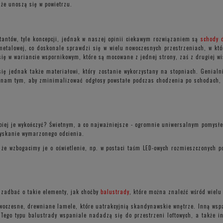
 że unoszą się w powietrzu.
ktantów, tyle koncepcji, jednak w naszej opinii ciekawym rozwiązaniem są
schody 
 metalowej, co doskonale sprawdzi się w wielu nowoczesnych przestrzeniach, w kt
ię w wariancie wspornikowym, które są mocowane z jednej strony, zaś z drugiej wi
 się jednak także materiałowi, który zostanie wykorzystany na stopniach. Genialn
ży nam tym, aby zminimalizować odgłosy powstałe podczas chodzenia po schodach, 
epiej je wykończyć? Świetnym, a co najważniejsze - ogromnie uniwersalnym pomysł
uzyskanie wymarzonego odcienia.
że wzbogacimy je o oświetlenie, np. w postaci taśm LED-owych rozmieszczonych p
 zadbać o takie elementy, jak choćby
balustrady
, które można znaleźć wśród wiel
woczesne, drewniane lamele, które uatrakcyjnią skandynawskie wnętrze. Inną wsp
Tego typu balustrady wspaniale nadadzą się do przestrzeni loftowych, a także ind