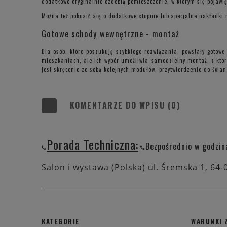
dodatkowo oryginalnie ozdobią pomieszczenie, w którym się pojawią
Można też pokusić się o dodatkowe stopnie lub specjalne nakładki 
Gotowe schody wewnętrzne - montaż
Dla osób, które poszukują szybkiego rozwiązania, powstały gotow
mieszkaniach, ale ich wybór umożliwia samodzielny montaż, z któr
jest skręcenie ze sobą kolejnych modułów, przytwierdzenie do ścian
KOMENTARZE DO WPISU (0)
Porada Techniczna:
Bezpośrednio w godzin
Salon i wystawa (Polska) ul. Śremska 1, 64-
KATEGORIE
WARUNKI 