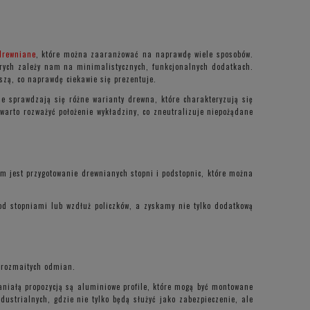
drewniane
, które można zaaranżować na naprawdę wiele sposobów.
órych zależy nam na minimalistycznych, funkcjonalnych dodatkach.
szą, co naprawdę ciekawie się prezentuje.
ie sprawdzają się różne warianty drewna, które charakteryzują się
warto rozważyć położenie wykładziny, co zneutralizuje niepożądane
em jest przygotowanie drewnianych stopni i podstopnic, które można
od stopniami lub wzdłuż policzków, a zyskamy nie tylko dodatkową
u rozmaitych odmian.
aniałą propozycją są aluminiowe profile, które mogą być montowane
ustrialnych, gdzie nie tylko będą służyć jako zabezpieczenie, ale