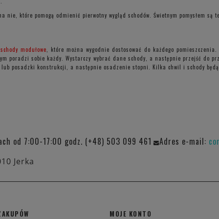
.
na nie, które pomogą odmienić pierwotny wygląd schodów. Świetnym pomysłem są te
e
schody modułowe
, które można wygodnie dostosować do każdego pomieszczenia.
ym poradzi sobie każdy. Wystarczy wybrać dane schody, a następnie przejść do pr
 lub posadzki konstrukcji, a następnie osadzenie stopni. Kilka chwil i schody będą
ach od 7:00-17:00 godz. (+48) 503 099 461
Adres e-mail:
co
010 Jerka
ZAKUPÓW
MOJE KONTO