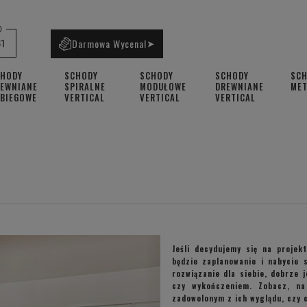
0
61
Darmowa Wycena!
➤
CHODY
SCHODY
SCHODY
SCHODY
SC
EWNIANE
SPIRALNE
MODUŁOWE
DREWNIANE
ME
BIEGOWE
VERTICAL
VERTICAL
VERTICAL
Jeśli decydujemy się na projek
będzie zaplanowanie i nabycie 
rozwiązanie dla siebie, dobrze 
czy wykończeniem. Zobacz, na
zadowolonym z ich wyglądu, czy 