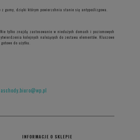
 z gumy, dzięki którym powierzchnia stanie się antypoślizgowa.
 Nie tylko znajdą zastosowanie w niedużych domach i poziomowych
zytwierdzenia kolejnych należących do zestawu elementów. Kluczowe
 gotowe do użytku.
raschody.biuro@wp.pl
INFORMACJE O SKLEPIE