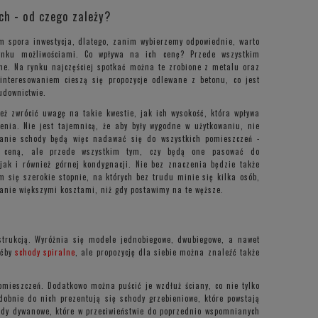
h - od czego zależy?
m spora inwestycja, dlatego, zanim wybierzemy odpowiednie, warto
nku możliwościami. Co wpływa na ich cenę? Przede wszystkim
ne. Na rynku najczęściej spotkać można te zrobione z metalu oraz
nteresowaniem cieszą się propozycje odlewane z betonu, co jest
udownictwie.
eż zwrócić uwagę na takie kwestie, jak ich wysokość, która wpływa
lenia. Nie jest tajemnicą, że aby były wygodne w użytkowaniu, nie
tanie schody będą więc nadawać się do wszystkich pomieszczeń -
ko ceną, ale przede wszystkim tym, czy będą one pasować do
jak i również górnej kondygnacji. Nie bez znaczenia będzie także
 się szerokie stopnie, na których bez trudu minie się kilka osób,
wanie większymi kosztami, niż gdy postawimy na te węższe.
strukcją. Wyróżnia się modele jednobiegowe, dwubiegowe, a nawet
oćby
schody spiralne
, ale propozycję dla siebie można znaleźć także
omieszczeń. Dodatkowo można puścić je wzdłuż ściany, co nie tylko
obnie do nich prezentują się schody grzebieniowe, które powstają
hody dywanowe, które w przeciwieństwie do poprzednio wspomnianych