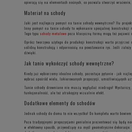
opierają się na elementach nośnych, co pozwala stworzyć wrażenie,
Materiał na schody
Jaki jest najlepszy pomysł na tanie schody wewnętrzne? Ilu proje
Inny pomysł na tanie schody to wykonanie specjalnej konstrukcji
Tego typu
schody metalowe
poza klasyczną formą mogą też pojawić s
Oprócz tworzywa użytego do produkcji konstrukcji warto przyjrzeć
solidną konstrukcją i odpornością na powstawanie rys. Jeśli zale
dźwięki.
Jak tanio wykończyć schody wewnętrzne?
Kiedy już wybierzemy idealne schody, pozostaje pytanie - jak najl
wybrać spośród wielu, lakierowanych propozycji, umożliwiających 
Tanie schody drewniane nie muszą wyglądać niedrogo! Wystarczy, 
funkcjonalność, ale też atrakcyjny wizualnie efekt.
Dodatkowe elementy do schodów
Jednak schody do domu to nie wszystko! Do kompletu warto bowiem
Poza tradycyjnymi propozycjami genialnie prezentować się będą no
w efektowny sposób, przywodzący na myśl geometryczne dekoracje. 