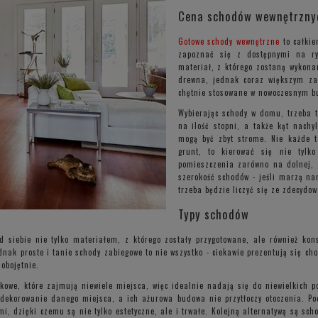
Cena schodów wewnętrznyc
Gotowe schody wewnętrzne
to całkie
zapoznać się z dostępnymi na ry
materiał, z którego zostaną wykona
drewna, jednak coraz większym zai
chętnie stosowane w nowoczesnym b
Wybierając schody w domu, trzeba t
na ilość stopni, a także kąt nachy
mogą być zbyt strome. Nie każde 
grunt, to kierować się nie tyl
pomieszczenia zarówno na dolnej, 
szerokość schodów - jeśli marzą nam
trzeba będzie liczyć się ze zdecydo
Typy schodów
d siebie nie tylko materiałem, z którego zostały przygotowane, ale również kon
dnak proste i tanie schody zabiegowe to nie wszystko - ciekawie prezentują się ch
 obojętnie.
kowe, które zajmują niewiele miejsca, więc idealnie nadają się do niewielkich p
dekorowanie danego miejsca, a ich ażurowa budowa nie przytłoczy otoczenia. Pod
i, dzięki czemu są nie tylko estetyczne, ale i trwałe. Kolejną alternatywą są sc