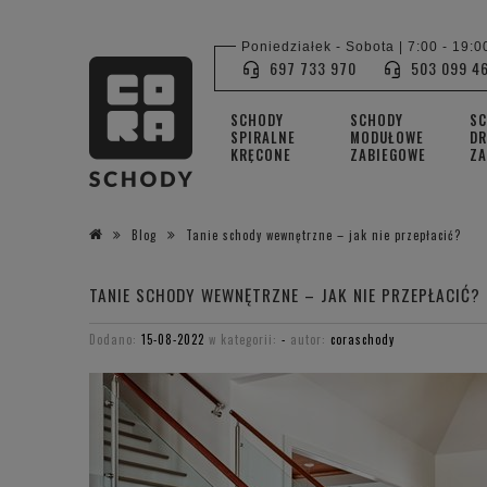
Poniedziałek - Sobota | 7:00 - 19:0
697 733 970
503 099 4
SCHODY
SCHODY
S
SPIRALNE
MODUŁOWE
DR
KRĘCONE
ZABIEGOWE
ZA
Blog
Tanie schody wewnętrzne – jak nie przepłacić?
TANIE SCHODY WEWNĘTRZNE – JAK NIE PRZEPŁACIĆ?
Dodano:
15-08-2022
w kategorii:
-
autor:
coraschody