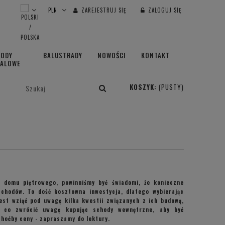
ZAREJESTRUJ SIĘ
ZALOGUJ SIĘ
HODY
BALUSTRADY
NOWOŚCI
KONTAKT
TALOWE
KOSZYK:
(PUSTY)
t domu piętrowego, powinniśmy być świadomi, że konieczne
schodów. To dość kosztowna inwestycja, dlatego wybierając
jest wziąć pod uwagę kilka kwestii związanych z ich budową,
 co zwrócić uwagę kupując schody wewnętrzne, aby być
choćby ceny - zapraszamy do lektury.