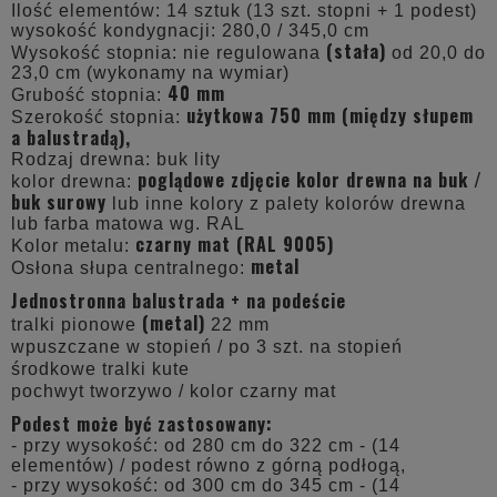
Ilość elementów: 14 sztuk (13 szt. stopni + 1 podest)
wysokość kondygnacji: 280,0 / 345,0 cm
(stała)
Wysokość stopnia: nie regulowana
od 20,0 do
23,0 cm (wykonamy na wymiar)
40 mm
Grubość stopnia:
użytkowa 750 mm (między słupem
Szerokość stopnia:
a balustradą),
Rodzaj drewna: buk lity
poglądowe zdjęcie kolor drewna na buk /
kolor drewna:
buk surowy
lub inne kolory z palety kolorów drewna
lub farba matowa wg. RAL
czarny mat (RAL 9005)
Kolor metalu:
metal
Osłona słupa centralnego:
Jednostronna balustrada + na podeście
(metal)
tralki pionowe
22 mm
wpuszczane w stopień
/
po 3 szt. na stopień
środkowe tralki kute
pochwyt tworzywo / kolor czarny mat
Podest może być zastosowany:
- przy wysokość: od 280 cm do 322 cm - (14
elementów) / podest równo z górną podłogą,
- przy wysokość: od 300 cm do 345 cm - (14