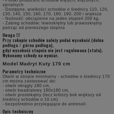
- Polski producent schodów krętych, kręconych,
spiralnych
- Dostępne, wielkości schodów o średnicy 110, 120,
130, 140, 150, 160, 170, 180, 190, 200 i większe
- Nośność: obciążenie na jeden stopień 200 kg.
- Zabieg schodów: lewoskrętny lub prawoskrętny
patrząc od pierwszego stopnia
Uwaga !!!
Przy zakupie schodów należy podać wysokość (dolna
podłoga / górna podłoga),
gdyż wysokość stopnia nie jest regulowana (stała).
Wykonamy schody na wymiar.
Model Madryt Kuty 170 cm
Parametry techniczne
Otwór w stropie minimalny - schodów o średnicy 170
cm można zastosować do:
- otwór okrągły 180 cm,
- otwór kwadratowy 180x180 cm,
- otwór prostokątny (lecz krótszy bok większy od
średnicy schodów o 10 cm)
- bezpośrednio przylegające do antresoli
Opis techniczny