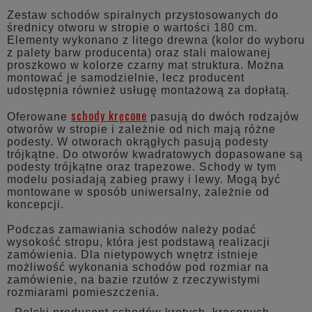
Zestaw schodów spiralnych przystosowanych do
średnicy otworu w stropie o wartości 180 cm.
Elementy wykonano z litego drewna (kolor do wyboru
z palety barw producenta) oraz stali malowanej
proszkowo w kolorze czarny mat struktura. Można
montować je samodzielnie, lecz producent
udostępnia również usługę montażową za dopłatą.
schody kręcone
Oferowane
pasują do dwóch rodzajów
otworów w stropie i zależnie od nich mają różne
podesty. W otworach okrągłych pasują podesty
trójkątne. Do otworów kwadratowych dopasowane są
podesty trójkątne oraz trapezowe. Schody w tym
modelu posiadają zabieg prawy i lewy. Mogą być
montowane w sposób uniwersalny, zależnie od
koncepcji.
Podczas zamawiania schodów należy podać
wysokość stropu, która jest podstawą realizacji
zamówienia. Dla nietypowych wnętrz istnieje
możliwość wykonania schodów pod rozmiar na
zamówienie, na bazie rzutów z rzeczywistymi
rozmiarami pomieszczenia.