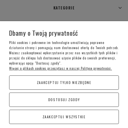
KATEGORIE
WARUNKI ZAKUPÓW
Dbamy o Twoją prywatność
MOJE KONTO
Pliki cookies i pokrewne im technologie umożliwiają poprawne
działanie strony i pomagają nam dostosować ofertę do Twoich potrzeb.
Możesz zaakceptować wykorzystanie przez nas wszystkich tych plików i
INFORMACJE O SKLEPIE
przejść do sklepu lub dostosować użycie plików do swoich preferencji,
wybierając opcję "Dostosuj zgody".
Więcej o plikach cookies przeczytasz w naszej Polityce prywatności.
Telefon kontaktowy –
+48 697 733 970
ZAAKCEPTUJ TYLKO NIEZBĘDNE
Poniedziałek-Piątek: 09:00 - 19:00,
Sobota: 09:00-15:00
DOSTOSUJ ZGODY
CoraSchody – Schody | Poręcze i Balustrady
Kościan
ZAAKCEPTUJ WSZYSTKIE
Śremska 1, 64-010 Jerka