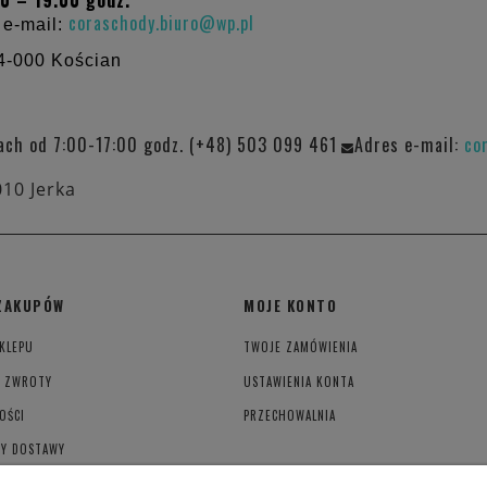
0 – 19.00 godz.
coraschody.biuro@wp.pl
 e-mail:
4-000 Kościan
ach od 7:00-17:00 godz. (+48) 503 099 461
Adres e-mail:
co
010 Jerka
ZAKUPÓW
MOJE KONTO
KLEPU
TWOJE ZAMÓWIENIA
I ZWROTY
USTAWIENIA KONTA
OŚCI
PRZECHOWALNIA
TY DOSTAWY
YWATNOŚCI