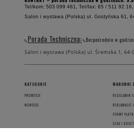
KONTAKT – porada techniczna w godzinach: 9.0
Tel/kom: 503 099 461, Tel/fax: 65 / 511 92 16,
Salon i wystawa (Polska) ul. Gostyńska 61,
6
Porada Techniczna:
Bezpośrednio w godzin
Salon i wystawa (Polska) ul. Śremska 1, 64-
KATEGORIE
WARUNKI 
PROMOCJE
REGULAMIN S
NOWOŚCI
REKLAMACJE 
FORMY PŁATN
CZAS I KOSZ
POLITYKA PR