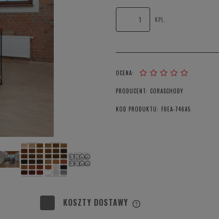
KPL.
OCENA:
PRODUCENT:
CORASCHODY
KOD PRODUKTU:
F0EA-746A5
KOSZTY DOSTAWY