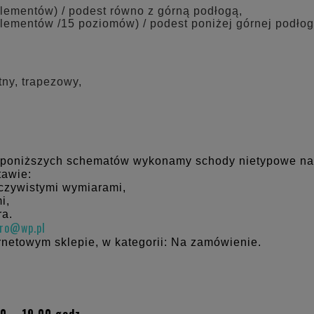
elementów) / podest równo z górną podłogą,
elementów /15 poziomów) / podest poniżej górnej podłog
tny, trapezowy,
 poniższych schematów wykonamy schody nietypowe na
tawie:
eczywistymi wymiarami,
i,
ra.
uro@wp.pl
rnetowym sklepie, w kategorii: Na zamówienie.