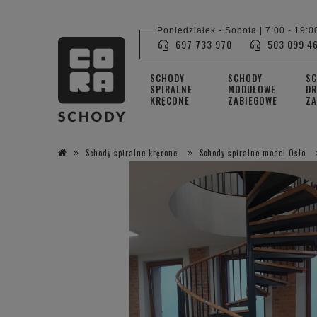
Poniedziałek - Sobota | 7:00 - 19:0
697 733 970
503 099 4
SCHODY
SCHODY
S
SPIRALNE
MODUŁOWE
DR
KRĘCONE
ZABIEGOWE
ZA
Schody spiralne kręcone
Schody spiralne model Oslo