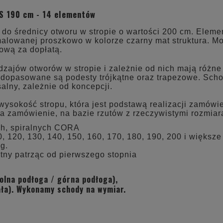
CENA NIE ZAWIERA EWE
 S 190 cm - 14 elementów
KOSZTÓW PŁATNOŚCI
o średnicy otworu w stropie o wartości 200 cm. Elemen
 malowanej proszkowo w kolorze czarny mat struktura. M
ową za dopłatą.
zajów otworów w stropie i zależnie od nich mają różne
 dopasowane są podesty trójkątne oraz trapezowe. Scho
lny, zależnie od koncepcji.
okość stropu, która jest podstawą realizacji zamówien
 zamówienie, na bazie rzutów z rzeczywistymi rozmiar
ch, spiralnych CORA
, 120, 130, 140, 150, 160, 170, 180, 190, 200 i większe
g.
tny patrząc od pierwszego stopnia
olna podłoga / górna podłoga),
ała). Wykonamy schody na wymiar.