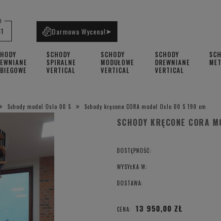
0
61
Darmowa Wycena!
➤
CHODY
SCHODY
SCHODY
SCHODY
SC
EWNIANE
SPIRALNE
MODUŁOWE
DREWNIANE
ME
BIEGOWE
VERTICAL
VERTICAL
VERTICAL
Schody model Oslo 00 S
Schody kręcone CORA model Oslo 00 S 190 cm
SCHODY KRĘCONE CORA MO
DOSTĘPNOŚĆ:
WYSYŁKA W:
DOSTAWA:
13 950,00 ZŁ
CENA: