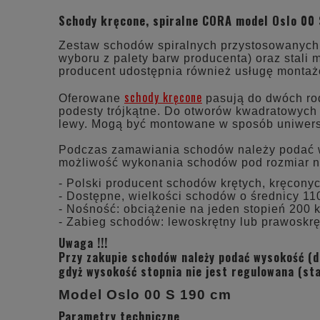
Schody kręcone, spiralne CORA model Oslo 00
Zestaw schodów spiralnych przystosowanych d
wyboru z palety barw producenta) oraz stali
producent udostępnia również usługę montaż
schody kręcone
Oferowane
pasują do dwóch rod
podesty trójkątne. Do otworów kwadratowych
lewy. Mogą być montowane w sposób uniwersa
Podczas zamawiania schodów należy podać wys
możliwość wykonania schodów pod rozmiar na
- Polski producent schodów krętych, kręcony
- Dostępne, wielkości schodów o średnicy 110
- Nośność: obciążenie na jeden stopień 200 k
- Zabieg schodów: lewoskrętny lub prawoskrę
Uwaga !!!
Przy zakupie schodów należy podać wysokość (d
gdyż wysokość stopnia nie jest regulowana (st
Model Oslo 00 S 190 cm
Parametry techniczne