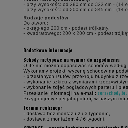
- przy wysokość: od 280 cm do 322 cm - (14 
- przy wysokość: od 300 cm do 345 cm - (14 
Rodzaje podestów
Do otworu:
- okrągłego:200 cm - podest trójkątny,
- kwadratowego: 200 x 200 cm - podest trójką
Dodatkowe informacje
Schody nietypowe na wymiar do uzgodnienia
O ile nie można dopasować schodów według
Wykonamy projekt, wycenę schodów na pods
- przesłanych rzutów przekroju budynku z rz
- wykonanie szkicu z wymiarami rzeczywistym
- wykonanie zdjęć poglądowych parteru i pięt
coraschody.bi
Przesłanie informacji na e-mail:
Przygotujemy specjalną ofertę w naszym inte
Termin realizacji:
- dostawa bez montażu 2 / 3 tygodnie,
- dostawa z montażem 4 / 6 tygodni,