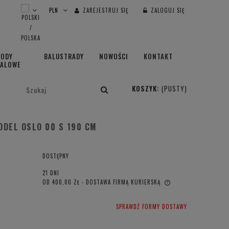
ZAREJESTRUJ SIĘ
ZALOGUJ SIĘ
HODY
BALUSTRADY
NOWOŚCI
KONTAKT
TALOWE
KOSZYK:
(PUSTY)
DEL OSLO 00 S 190 CM
DOSTĘPNY
21 DNI
OD 400,00 ZŁ
- DOSTAWA FIRMĄ KURIERSKĄ
CENA NIE ZAWIERA EWENTUALNYCH
SPRAWDŹ FORMY DOSTAWY
KOSZTÓW PŁATNOŚCI