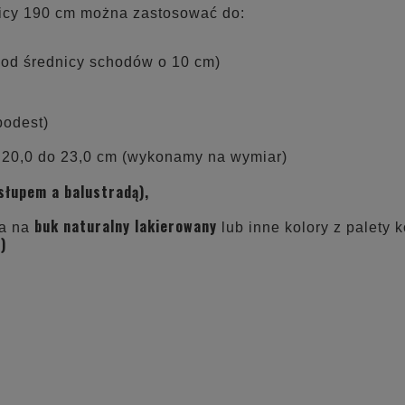
nicy 190 cm można zastosować do:
y od średnicy schodów o 10 cm)
podest)
20,0 do 23,0 cm (wykonamy na wymiar)
łupem a balustradą),
buk naturalny lakierowany
na na
lub inne kolory z palety
)