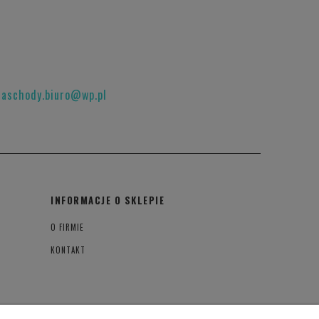
raschody.biuro@wp.pl
INFORMACJE O SKLEPIE
O FIRMIE
KONTAKT