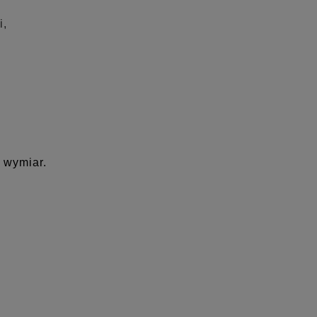
i,
 wymiar.