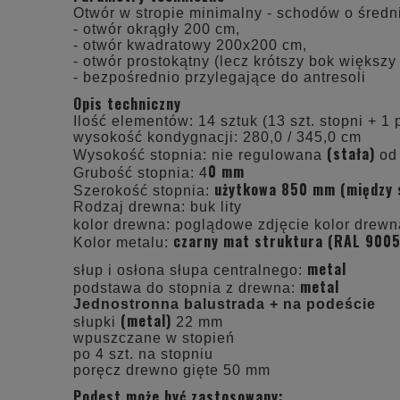
Otwór w stropie minimalny - schodów o śred
- otwór okrągły 200 cm,
- otwór kwadratowy 200x200 cm,
- otwór prostokątny (lecz krótszy bok większ
- bezpośrednio przylegające do antresoli
Opis techniczny
Ilość elementów: 14 sztuk (13 szt. stopni + 1 
wysokość kondygnacji: 280,0 / 345,0 cm
(stała)
Wysokość stopnia: nie regulowana
od 
0 mm
Grubość stopnia: 4
użytkowa 850 mm (między s
Szerokość stopnia:
Rodzaj drewna: buk lity
kolor drewna: poglądowe zdjęcie kolor drew
czarny mat struktura (RAL 9005
Kolor metalu:
metal
słup i osłona słupa centralnego:
metal
podstawa do stopnia z drewna:
Jednostronna balustrada + na podeście
(metal)
słupki
22 mm
wpuszczane w stopień
po 4 szt. na stopniu
poręcz drewno gięte 50 mm
Podest może być zastosowany: