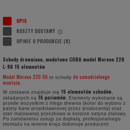
OPIS
KOSZTY DOSTAWY
CENA NIE ZAWIERA EWENTUALNYCH
KOSZTÓW PŁATNOŚCI
OPINIE O PRODUKCIE (0)
Schody drewniane, modułowe CORA model Moreno 220
L-90 15 elementów
Model Moreno 220 06
do samodzielnego
to schody
montażu
.
15 elementów schodów
W zestawie znajduje się
,
16 poziomów
składanych na
. Elementy wykonane są
przede wszystkim z litego drewna (kolor do wyboru z
palety barw przedstawionej przez producenta) oraz
stali malowanej proszkowo w kolorze satyna stalowy.
Po zamówieniu usługi za dopłatą, profesjonalnego
montażu na terenie kraju dokonuje producent.