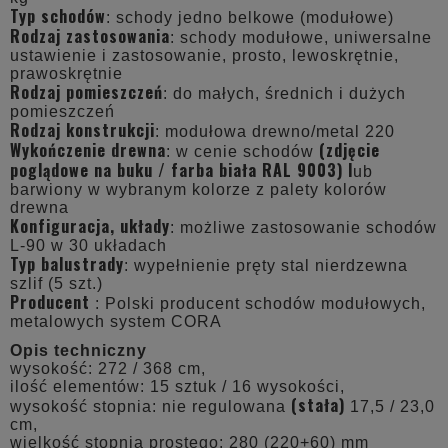
Typ schodów
: schody jedno belkowe (modułowe)
Rodzaj zastosowania
: schody modułowe, uniwersalne
ustawienie i zastosowanie, prosto, lewoskrętnie,
prawoskrętnie
Rodzaj pomieszczeń
: do małych, średnich i dużych
pomieszczeń
Rodzaj konstrukcji
: modułowa drewno/metal 220
Wykończenie drewna
(zdjęcie
: w cenie schodów
poglądowe na buku /
farba biała RAL 9003
) l
ub
barwiony w wybranym kolorze z palety kolorów
drewna
Konfiguracja, układy
: możliwe zastosowanie schodów
L-90 w 30 układach
Typ balustrady
: wypełnienie pręty stal nierdzewna
szlif (5 szt.)
Producent
: Polski producent schodów modułowych,
metalowych system CORA
Opis techniczny
wysokość: 272 / 368 cm,
ilość elementów: 15 sztuk / 16 wysokości,
(stała)
wysokość stopnia: nie regulowana
17,5 / 23,0
cm,
wielkość stopnia prostego: 280 (220+60) mm