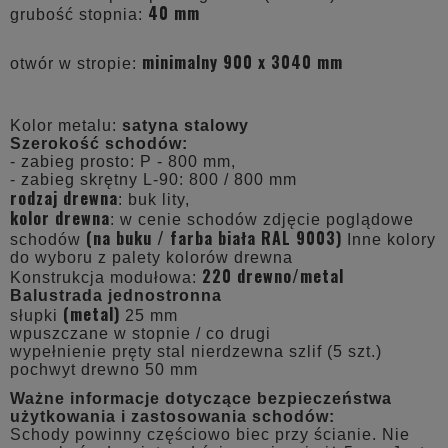
40 mm
grubość stopnia:
minimalny 900 x 3040 mm
otwór w stropie:
Kolor metalu:
satyna stalowy
Szerokość schodów:
- zabieg prosto: P - 800 mm,
- zabieg skrętny L-90: 800 / 800 mm
rodzaj drewna
: buk lity,
kolor drewna
: w cenie schodów zdjęcie poglądowe
(na buku /
farba biała RAL 9003
)
schodów
Inne kolory
do wyboru z palety kolorów drewna
220 drewno/metal
Konstrukcja modułowa:
Balustrada jednostronna
(metal)
słupki
25 mm
wpuszczane w stopnie / co drugi
wypełnienie pręty stal nierdzewna szlif (5 szt.)
pochwyt drewno 50 mm
Ważne informacje dotyczące bezpieczeństwa
użytkowania i zastosowania schodów:
Schody powinny częściowo biec przy ścianie. Nie