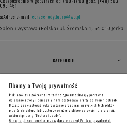
Bezpośrednio w godzinach od 7:00-17:00 godz. (+48) 503
099 461
Adres e-mail:
coraschody.biuro@wp.pl
Salon i wystawa (Polska) ul. Śremska 1, 64-010 Jerka
KATEGORIE
WARUNKI ZAKUPÓW
Dbamy o Twoją prywatność
MOJE KONTO
Pliki cookies i pokrewne im technologie umożliwiają poprawne
działanie strony i pomagają nam dostosować ofertę do Twoich potrzeb.
Możesz zaakceptować wykorzystanie przez nas wszystkich tych plików i
INFORMACJE O SKLEPIE
przejść do sklepu lub dostosować użycie plików do swoich preferencji,
wybierając opcję "Dostosuj zgody".
Więcej o plikach cookies przeczytasz w naszej Polityce prywatności.