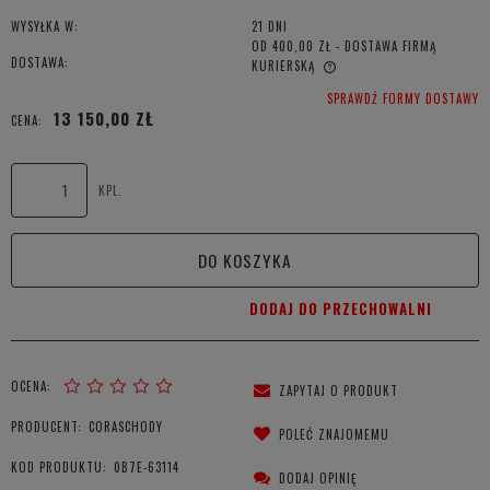
WYSYŁKA W:
21 DNI
OD 400,00 ZŁ
- DOSTAWA FIRMĄ
DOSTAWA:
KURIERSKĄ
CENA NIE ZAWIERA EWENTUALNYCH KOSZTÓW PŁATNOŚCI
SPRAWDŹ FORMY DOSTAWY
13 150,00 ZŁ
CENA:
KPL.
DO KOSZYKA
DODAJ DO PRZECHOWALNI
OCENA:
ZAPYTAJ O PRODUKT
PRODUCENT:
CORASCHODY
POLEĆ ZNAJOMEMU
KOD PRODUKTU:
0B7E-63114
DODAJ OPINIĘ