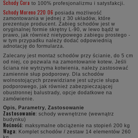
Schody Cora
to 100% profesjonalizmu i satysfakcji.
Schody Moreno 220 06
posiada możliwość
zamontowania w jednej z 30 układów, które
prezentuje producent. Zabieg schodów jest w
oryginalnej formie skrętny L-90, w lewo bądź w
prawo, jak również nietypowego zabiegu prostego -
w tym przypadku należy dodać odpowiednią
adnotację do formularza.
Zalecany jest montaż schodów przy ścianie, do 5 cm
od niej, co pozwala na zamontowanie kotew. Jeśli
ściana nie wytrzyma kotwienia, należy zastosować
zamiennie słup podporowy. Dla schodów
wolnostojących przewidziane jest użycie słupa
podporowego, jak również zabezpieczającej
obustronnej balustrady, opcje dodatkowe na
zamówienie.
Opis, Parametry, Zastosowanie
Zastosowanie
: schody wewnętrzne (wewnątrz
budynku)
Nośność
: maksymalne obciążenie na stopień 200 kg
Waga
: Komplet schodów / zestaw 14 elementów 260
kg