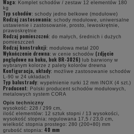
Waga
: Komplet schodów / zestaw 12 elementów 180
kg
Typ schodów
: schody jedno belkowe (modułowe)
Rodzaj zastosowania
: schody modułowe, uniwersalne
ustawienie i zastosowanie, prosto, lewoskrętnie,
prawoskrętnie
Rodzaj pomieszczeń
: do małych, średnich i dużych
pomieszczeń
Rodzaj konstrukcji
: modułowa metal 200
Wykończenie drewna
(zdjęcie
: w cenie schodów
poglądowe na buku, buk BR-3026)
lub barwiony w
wybranym kolorze z palety kolorów drewna
Konfiguracja, układy
: możliwe zastosowanie schodów
L-90 w 24 układach
Typ balustrady
: wypełnienie
rurki 12 mm INOX
(4 szt.)
Producent
: Polski producent schodów modułowych,
metalowych system CORA
Opis techniczny
wysokość: 228 / 299 cm,
ilość elementów: 12 sztuk stopni / 13 wysokości,
wysokość stopnia: regulowana 17,5 / 23,0 cm,
wielkość stopnia prostego: 280 (200+80) mm
40 mm
grubość stopnia: