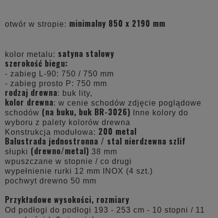
minimalny 850 x 2190 mm
otwór w stropie:
satyna stalowy
kolor metalu:
szerokość biegu:
- zabieg L-90: 750 / 750 mm
- zabieg prosto P: 750 mm
rodzaj drewna
: buk lity,
kolor drewna
: w cenie schodów zdjęcie poglądowe
(na buku, buk BR-3026)
schodów
Inne kolory do
wyboru z palety kolorów drewna
200 metal
Konstrukcja modułowa:
Balustrada jednostronna / stal nierdzewna szlif
(drewno/metal)
słupki
38 mm
wpuszczane w stopnie / co drugi
wypełnienie rurki 12 mm INOX (4 szt.)
pochwyt drewno 50 mm
Przykładowe wysokości, rozmiary
Od podłogi do podłogi 193 - 253 cm - 10 stopni / 11