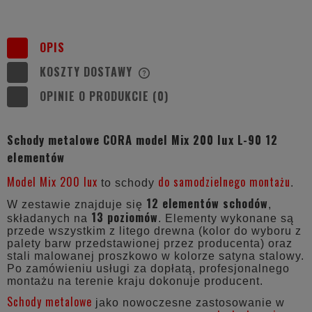
OPIS
KOSZTY DOSTAWY
CENA NIE ZAWIERA EWENTUALNYCH
KOSZTÓW PŁATNOŚCI
OPINIE O PRODUKCIE (0)
Schody metalowe CORA model Mix 200 lux L-90 12
elementów
Model Mix 200 lux
do samodzielnego montażu
to schody
.
12 elementów schodów
W zestawie znajduje się
,
13 poziomów
składanych na
. Elementy wykonane są
przede wszystkim z litego drewna (kolor do wyboru z
palety barw przedstawionej przez producenta) oraz
stali malowanej proszkowo w kolorze satyna stalowy.
Po zamówieniu usługi za dopłatą, profesjonalnego
montażu na terenie kraju dokonuje producent.
Schody metalowe
jako nowoczesne zastosowanie w