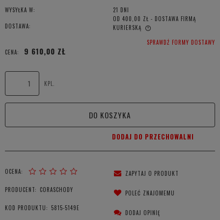
WYSYŁKA W:
21 DNI
OD 400,00 ZŁ
- DOSTAWA FIRMĄ
DOSTAWA:
KURIERSKĄ
CENA NIE ZAWIERA EWENTUALNYCH KOSZTÓW PŁATNOŚCI
SPRAWDŹ FORMY DOSTAWY
9 610,00 ZŁ
CENA:
KPL.
DO KOSZYKA
DODAJ DO PRZECHOWALNI
OCENA:
ZAPYTAJ O PRODUKT
PRODUCENT:
CORASCHODY
POLEĆ ZNAJOMEMU
KOD PRODUKTU:
5815-5149E
DODAJ OPINIĘ