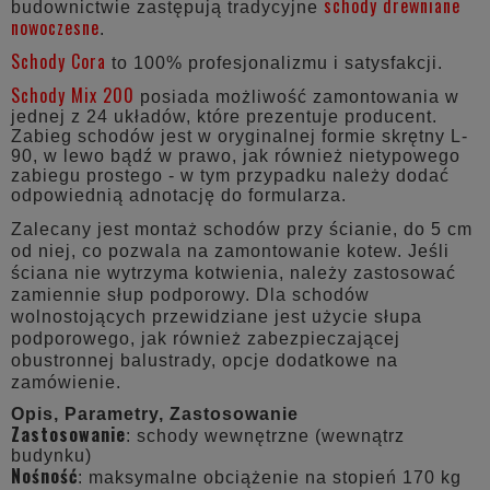
schody drewniane
budownictwie zastępują tradycyjne
nowoczesne
.
Schody Cora
to 100% profesjonalizmu i satysfakcji.
Schody Mix 200
posiada możliwość zamontowania w
jednej z 24 układów, które prezentuje producent.
Zabieg schodów jest w oryginalnej formie skrętny L-
90, w lewo bądź w prawo, jak również nietypowego
zabiegu prostego - w tym przypadku należy dodać
odpowiednią adnotację do formularza.
Zalecany jest montaż schodów przy ścianie, do 5 cm
od niej, co pozwala na zamontowanie kotew. Jeśli
ściana nie wytrzyma kotwienia, należy zastosować
zamiennie słup podporowy. Dla schodów
wolnostojących przewidziane jest użycie słupa
podporowego, jak również zabezpieczającej
obustronnej balustrady, opcje dodatkowe na
zamówienie.
Opis, Parametry, Zastosowanie
Zastosowanie
: schody wewnętrzne (wewnątrz
budynku)
Nośność
: maksymalne obciążenie na stopień 170 kg