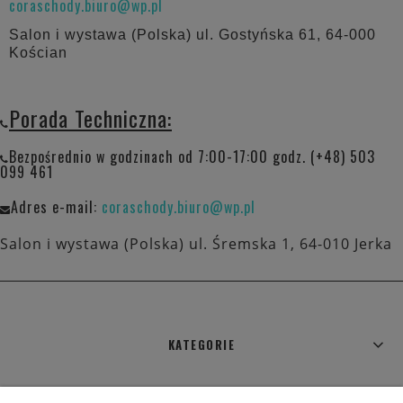
coraschody.biuro@wp.pl
Salon i wystawa (Polska) ul. Gostyńska 61, 64-000
Kościan
Porada Techniczna:
Bezpośrednio w godzinach od 7:00-17:00 godz. (+48) 503
099 461
Adres e-mail:
coraschody.biuro@wp.pl
Salon i wystawa (Polska) ul. Śremska 1, 64-010 Jerka
KATEGORIE
WARUNKI ZAKUPÓW