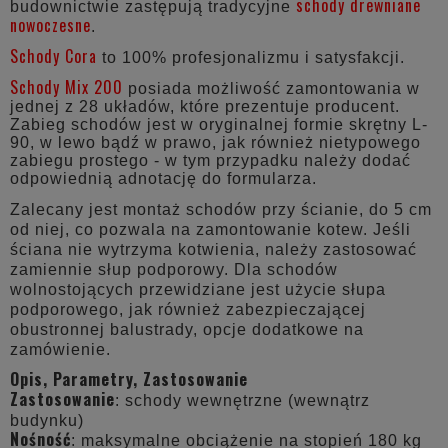
schody drewniane
budownictwie zastępują tradycyjne
nowoczesne
.
Schody Cora
to 100% profesjonalizmu i satysfakcji.
Schody Mix 200
posiada możliwość zamontowania w
jednej z 28 układów, które prezentuje producent.
Zabieg schodów jest w oryginalnej formie skrętny L-
90, w lewo bądź w prawo, jak również nietypowego
zabiegu prostego - w tym przypadku należy dodać
odpowiednią adnotację do formularza.
Zalecany jest montaż schodów przy ścianie, do 5 cm
od niej, co pozwala na zamontowanie kotew. Jeśli
ściana nie wytrzyma kotwienia, należy zastosować
zamiennie słup podporowy. Dla schodów
wolnostojących przewidziane jest użycie słupa
podporowego, jak również zabezpieczającej
obustronnej balustrady, opcje dodatkowe na
zamówienie.
Opis, Parametry, Zastosowanie
Zastosowanie
: schody wewnętrzne (wewnątrz
budynku)
Nośność
: maksymalne obciążenie na stopień 180 kg