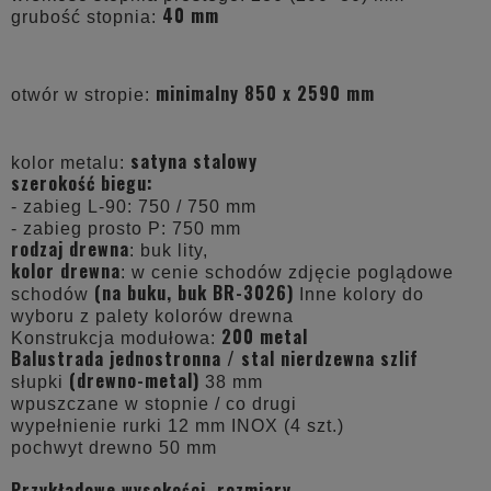
40 mm
grubość stopnia:
minimalny 850 x 2590 mm
otwór w stropie:
satyna stalowy
kolor metalu:
szerokość biegu:
- zabieg L-90: 750 / 750 mm
- zabieg prosto P: 750 mm
rodzaj drewna
: buk lity,
kolor drewna
: w cenie schodów zdjęcie poglądowe
(na buku, buk BR-3026)
schodów
Inne kolory do
wyboru z palety kolorów drewna
200 metal
Konstrukcja modułowa:
Balustrada jednostronna / stal nierdzewna szlif
(drewno-metal)
słupki
38 mm
wpuszczane w stopnie / co drugi
wypełnienie rurki 12 mm INOX (4 szt.)
pochwyt drewno 50 mm
Przykładowe wysokości, rozmiary