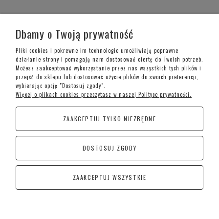
WARUNKI ZAKUPÓW
Dbamy o Twoją prywatność
MOJE KONTO
Pliki cookies i pokrewne im technologie umożliwiają poprawne
działanie strony i pomagają nam dostosować ofertę do Twoich potrzeb.
Możesz zaakceptować wykorzystanie przez nas wszystkich tych plików i
INFORMACJE O SKLEPIE
przejść do sklepu lub dostosować użycie plików do swoich preferencji,
wybierając opcję "Dostosuj zgody".
Więcej o plikach cookies przeczytasz w naszej Polityce prywatności.
Telefon kontaktowy –
+48 697 733 970
ZAAKCEPTUJ TYLKO NIEZBĘDNE
Poniedziałek-Piątek: 09:00 - 19:00,
Sobota: 09:00-15:00
DOSTOSUJ ZGODY
CoraSchody – Schody | Poręcze i Balustrady
Kościan
ZAAKCEPTUJ WSZYSTKIE
Śremska 1, 64-010 Jerka
POKAŻ PEŁNĄ WERSJĘ STRONY