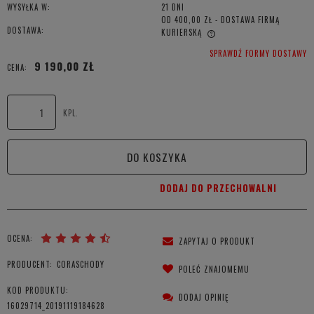
WYSYŁKA W:
21 DNI
OD 400,00 ZŁ
- DOSTAWA FIRMĄ
DOSTAWA:
KURIERSKĄ
CENA NIE ZAWIERA EWENTUALNYCH KOSZTÓW PŁATNOŚCI
SPRAWDŹ FORMY DOSTAWY
9 190,00 ZŁ
CENA:
KPL.
DO KOSZYKA
DODAJ DO PRZECHOWALNI
OCENA:
ZAPYTAJ O PRODUKT
PRODUCENT:
CORASCHODY
POLEĆ ZNAJOMEMU
KOD PRODUKTU:
DODAJ OPINIĘ
16029714_20191119184628