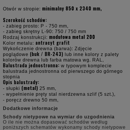
minimalny 850 x 2340 mm,
Otwór w stropie:
Szerokość schodów:
- zabieg prosto: P - 750 mm,
- zabieg skrętny L-90: 750 / 750 mm
modułowa metal 200
Rodzaj konstrukcji:
antracyt grafit
Kolor metalu:
Wykończenie drewna (barwa): Zdjęcie
(buk / BR-243)
poglądowe
lub inne kolory z palety
kolorów drewna lub farba matowa wg. RAL,
Balustrada jednostronna:
w typowym komplecie
balustrada jednostronna od pierwszego do górnego
stopnia
Opis balustrady:
(metal)
- słupki
25 mm,
- wypełnienie pręty stal nierdzewna szlif (5 szt.),
- poręcz drewno 50 mm,
Dodatkowe informacje
Schody nietypowe na wymiar do uzgodnienia
O ile nie można dopasować schodów według
poniższych schematów wykonamy schody nietypowe