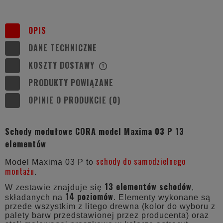
OPIS
DANE TECHNICZNE
KOSZTY DOSTAWY
CENA NIE ZAWIERA EWENTUALNYCH
KOSZTÓW PŁATNOŚCI
PRODUKTY POWIĄZANE
OPINIE O PRODUKCIE (0)
Schody modułowe CORA model Maxima 03 P 13
elementów
schody do samodzielnego
Model Maxima 03 P to
montażu
.
13 elementów schodów
W zestawie znajduje się
,
14 poziomów
składanych na
. Elementy wykonane są
przede wszystkim z litego drewna (kolor do wyboru z
palety barw przedstawionej przez producenta) oraz