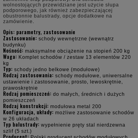
wolnostojących przewidziane jest użycie słupa
podporowego, jak również zabezpieczającej
obustronnie balustrady, opcje dodatkowe na
zamówienie.
Opis: parametry, zastosowanie
Zastosowanie:
schody wewnętrzne (wewnątrz
budynku)
Nośność:
maksymalne obciążenie na stopień 200 kg
Waga:
Komplet schodów / zestaw 13 elementów 220
kg
Typ:
schody jedno belkowe (modułowe)
Rodzaj zastosowania:
schody modułowe, uniwersalne
ustawienie i zastosowanie, prosto, lewoskrętnie,
prawoskrętnie
Rodzaj pomieszczeń:
do małych, średnich i dużych
pomieszczeń
Rodzaj konstrukcji:
modułowa metal 200
Konfiguracja, układy:
możliwe zastosowanie schodów
w 26 układach
Typ balustrady:
wypełnienie pręty stal nierdzewna
szlif (5 szt.)
Producent:
Polski producent schodów modułowych,