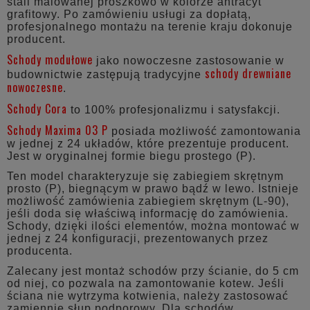
stali malowanej proszkowo w kolorze antracyt
grafitowy. Po zamówieniu usługi za dopłatą,
profesjonalnego montażu na terenie kraju dokonuje
producent.
Schody modułowe
jako nowoczesne zastosowanie w
schody drewniane
budownictwie zastępują tradycyjne
nowoczesne
.
Schody Cora
to 100% profesjonalizmu i satysfakcji.
Schody Maxima 03 P
posiada możliwość zamontowania
w jednej z 24 układów, które prezentuje producent.
Jest w oryginalnej formie biegu prostego (P).
Ten model charakteryzuje się zabiegiem skrętnym
prosto (P), biegnącym w prawo bądź w lewo. Istnieje
możliwość zamówienia zabiegiem skrętnym (L-90),
jeśli doda się właściwą informację do zamówienia.
Schody, dzięki ilości elementów, można montować w
jednej z 24 konfiguracji, prezentowanych przez
producenta.
Zalecany jest montaż schodów przy ścianie, do 5 cm
od niej, co pozwala na zamontowanie kotew. Jeśli
ściana nie wytrzyma kotwienia, należy zastosować
zamiennie słup podporowy. Dla schodów