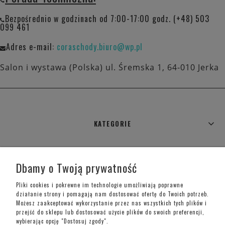
Bezpośrednio w godzinach od 7:00-17:00 godz. (+48) 503
099 461
Adres e-mail:
coraschody.biuro@wp.pl
Salon i wystawa (Polska) ul. Śremska 1, 64-010 Jerka
KATEGORIE
WARUNKI ZAKUPÓW
Dbamy o Twoją prywatność
MOJE KONTO
Pliki cookies i pokrewne im technologie umożliwiają poprawne
działanie strony i pomagają nam dostosować ofertę do Twoich potrzeb.
Możesz zaakceptować wykorzystanie przez nas wszystkich tych plików i
INFORMACJE O SKLEPIE
przejść do sklepu lub dostosować użycie plików do swoich preferencji,
wybierając opcję "Dostosuj zgody".