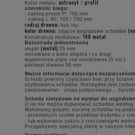
antracyt / grafit
Kolor metalu:
szerokość biegu:
- zabieg prosto P: 700 mm
- zabieg L-90: 700 / 700 mm
rodzaj drewna:
buk lity,
kolor drewna:
(n
zdjęcie poglądowe schodów
180 metal
Konstrukcja modułowa:
Balustrada jednostronna
(metal)
słupki
25 mm
mocowane z boku stopnia / co drugi
wypełnienie pręty stal nierdzewna (5 szt.)
pochwyt drewno 50 mm
Ważne informacje dotyczące bezpieczeńst
Schody powinny częściowo biec przy ścianie.
użytkowania schodów. Niezbędne jest zastos
zastosowanie: - słupa podporowego, - balust
Schody nietypowe na wymiar do uzgodnien
O ile nie można dopasować schodów według 
Wykonamy projekt, wycenę schodów na pods
- przesłanych rzutów przekroju budynku z rz
- lub wykonanie szkicu z rzeczywistymi wymia
Przygotujemy specjalną ofertę w naszym inte