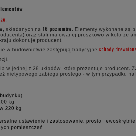
CENA NIE ZAWIERA 
elementów
KOSZTÓW PŁATNOŚC
ażu
.
ów
16 poziomów.
, składanych na
Elementy wykonane są prz
oducenta) oraz stali malowanej proszkowo w kolorze ant
kraju dokonuje producent.
schody drewnian
ie w budownictwie zastępują tradycyjne
cji.
 w jednej z 28 układów, które prezentuje producent. Z
ież nietypowego zabiegu prostego - w tym przypadku n
 budynku)
200 kg
w 220 kg
salne ustawienie i zastosowanie, prosto, lewoskrętnie
użych pomieszczeń