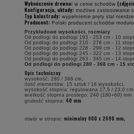
Wykończenie drewna:
(zdjęc
w cenie schodów
Konfiguracja, układy:
możliwe zastosowanie s
Typ balustrady:
wypełnienie pręty stal nierdze
Producent:
Polski producent schodów moduł
Przykładowe wysokości, rozmiary
Od podłogi do podłogi 193 - 253 cm - 10 stopn
Od podłogi do podłogi 210 - 276 cm - 11 stopn
Od podłogi do podłogi 228 - 299 cm - 12 stopn
Od podłogi do podłogi 245 - 322 cm - 13 stopn
Od podłogi do podłogi 263 - 345 cm - 14 stopn
Od podłogi do podłogi 280 - 368 cm - 15 st
Opis techniczny
wysokość: 280 / 368 cm,
ilość elementów: 15 sztuk / 16 wysokości,
wysokość stopnia: regulowana 17,5 / 23,0 cm
wielkość stopnia prostego: 240 (180+60) mm
40 mm
grubość stopnia:
minimalny 800 x 2690 mm,
otwór w stropie: