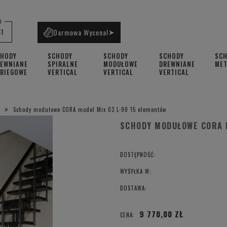
0
61
Darmowa Wycena!
➤
CHODY
SCHODY
SCHODY
SCHODY
SC
EWNIANE
SPIRALNE
MODUŁOWE
DREWNIANE
ME
BIEGOWE
VERTICAL
VERTICAL
VERTICAL
Schody modułowe CORA model Mix 03 L-90 15 elementów
SCHODY MODUŁOWE CORA 
DOSTĘPNOŚĆ:
WYSYŁKA W:
DOSTAWA:
9 770,00 ZŁ
CENA: