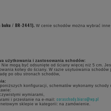
a buku / BR-2441).
W cenie schodów można wybrać inne k
wa użytkowania i zastosowania schodów:
 Nie mogą być odsunięte od ściany więcej niż 5 cm. Je
owania kotwy do ściany. W razie usytuowania schodów j
radę po obu stronach schodów,
ia:
poniższych konfiguracji, schematów wykonamy schody 
tawie:
eczywistymi wymiarami,
coraschody.biuro@wp.pl
rami i przesłanie na e-mail:
rnetowym sklepie w kategorii: na zamówienie.