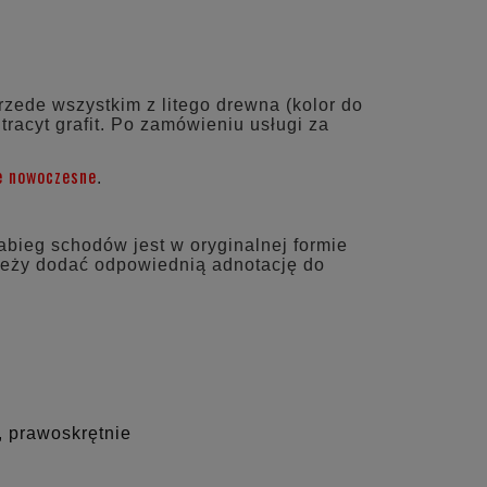
EWENTUALNYCH
I
ede wszystkim z litego drewna (kolor do
racyt grafit. Po zamówieniu usługi za
e nowoczesne
.
abieg schodów jest w oryginalnej formie
ależy dodać odpowiednią adnotację do
, prawoskrętnie