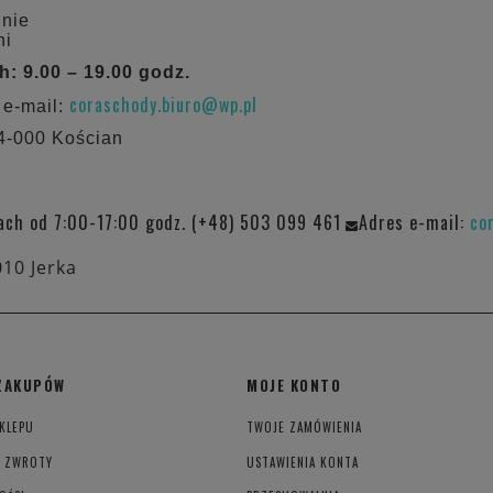
dnie
ni
 9.00 – 19.00 godz.
coraschody.biuro@wp.pl
 e-mail:
64-000 Kościan
ach od 7:00-17:00 godz. (+48) 503 099 461
Adres e-mail:
co
010 Jerka
ZAKUPÓW
MOJE KONTO
KLEPU
TWOJE ZAMÓWIENIA
I ZWROTY
USTAWIENIA KONTA