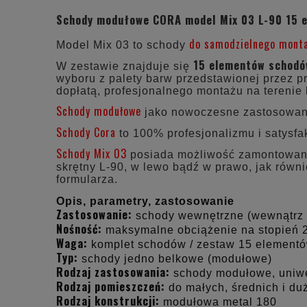
Schody modułowe CORA model Mix 03 L-90 15 
do samodzielnego mont
Model Mix 03 to schody
15 elementów schod
W zestawie znajduje się
wyboru z palety barw przedstawionej przez pr
dopłatą, profesjonalnego montażu na terenie 
Schody modułowe
jako nowoczesne zastosowan
Schody Cora
to 100% profesjonalizmu i satysfak
Schody Mix 03
posiada możliwość zamontowania
skrętny L-90, w lewo bądź w prawo, jak równ
formularza.
Opis, parametry, zastosowanie
Zastosowanie:
schody wewnętrzne (wewnątrz
Nośność:
maksymalne obciążenie na stopień 
Waga:
komplet schodów / zestaw 15 elementó
Typ:
schody jedno belkowe (modułowe)
Rodzaj zastosowania:
schody modułowe, uniwer
Rodzaj pomieszczeń:
do małych, średnich i d
Rodzaj konstrukcji:
modułowa metal 180