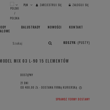
ZAREJESTRUJ SIĘ
ZALOGUJ SIĘ
HODY
BALUSTRADY
NOWOŚCI
KONTAKT
TALOWE
KOSZYK:
(PUSTY)
MODEL MIX 03 L-90 15 ELEMENTÓW
DOSTĘPNY
21 DNI
OD 400,00 ZŁ
- DOSTAWA FIRMĄ KURIERSKĄ
CENA NIE ZAWIERA EWENTUALNYCH
SPRAWDŹ FORMY DOSTAWY
KOSZTÓW PŁATNOŚCI