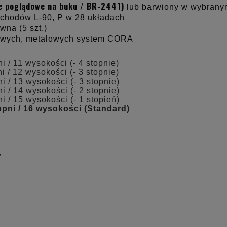
ie poglądowe na buku / BR-2441)
lub barwiony w wybranym
chodów L-90, P w 28 układach
wna (5 szt.)
owych, metalowych system CORA
i / 11 wysokości (- 4 stopnie)
i / 12 wysokości (- 3 stopnie)
i / 13 wysokości (- 3 stopnie)
i / 14 wysokości (- 2 stopnie)
i / 15 wysokości (- 1 stopień)
opni / 16 wysokości (Standard)
,