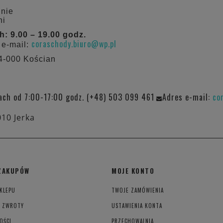
dnie
ni
 9.00 – 19.00 godz.
coraschody.biuro@wp.pl
 e-mail:
64-000 Kościan
ach od 7:00-17:00 godz. (+48) 503 099 461
Adres e-mail:
co
010 Jerka
ZAKUPÓW
MOJE KONTO
KLEPU
TWOJE ZAMÓWIENIA
I ZWROTY
USTAWIENIA KONTA
OŚCI
PRZECHOWALNIA