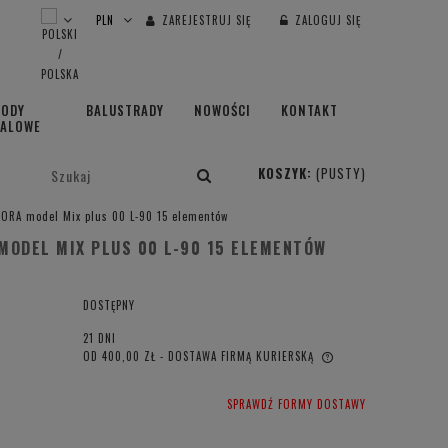
ZAREJESTRUJ SIĘ
ZALOGUJ SIĘ
HODY
BALUSTRADY
NOWOŚCI
KONTAKT
TALOWE
KOSZYK:
(PUSTY)
ORA model Mix plus 00 L-90 15 elementów
ODEL MIX PLUS 00 L-90 15 ELEMENTÓW
DOSTĘPNY
21 DNI
OD 400,00 ZŁ
- DOSTAWA FIRMĄ KURIERSKĄ
CENA NIE ZAWIERA EWENTUALNYCH
SPRAWDŹ FORMY DOSTAWY
KOSZTÓW PŁATNOŚCI