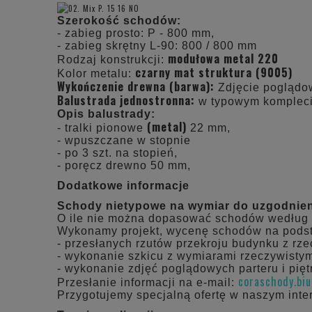
Szerokość schodów:
- zabieg prosto: P - 800 mm,
- zabieg skrętny L-90: 800 / 800 mm
modułowa metal 220
Rodzaj konstrukcji:
czarny mat struktura (9005)
Kolor metalu:
Wykończenie drewna (barwa):
Zdjęcie pogląd
Balustrada jednostronna:
w typowym komplecie
Opis balustrady:
(metal)
- tralki pionowe
22 mm,
- wpuszczane w stopnie
- po 3 szt. na stopień,
- poręcz drewno 50 mm,
Dodatkowe informacje
Schody nietypowe na wymiar do uzgodnie
O ile nie można dopasować schodów według
Wykonamy projekt, wycenę schodów na pods
- przesłanych rzutów przekroju budynku z rz
- wykonanie szkicu z wymiarami rzeczywistym
- wykonanie zdjęć poglądowych parteru i pięt
coraschody.bi
Przesłanie informacji na e-mail:
Przygotujemy specjalną ofertę w naszym inte