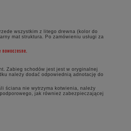
EWENTUALNYCH
I
zede wszystkim z litego drewna (kolor do
arny mat struktura. Po zamówieniu usługi za
e nowoczesne.
. Zabieg schodów jest jest w oryginalnej
adku należy dodać odpowiednią adnotację do
li ściana nie wytrzyma kotwienia, należy
 podporowego, jak również zabezpieczającej