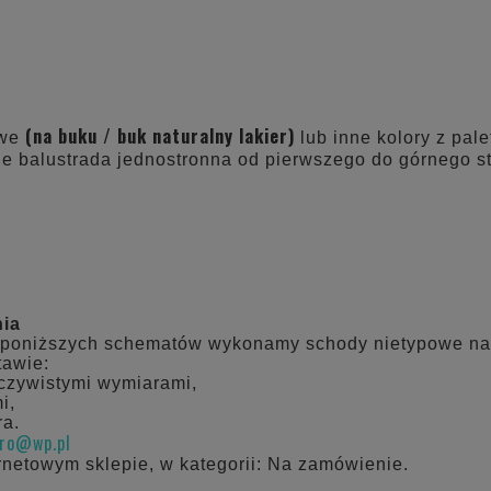
(na buku / buk naturalny lakier)
owe
lub inne kolory z pal
 balustrada jednostronna od pierwszego do górnego s
nia
 poniższych schematów wykonamy schody nietypowe na
tawie:
eczywistymi wymiarami,
i,
ra.
uro@wp.pl
rnetowym sklepie, w kategorii: Na zamówienie.