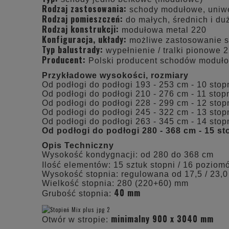
Rodzaj zastosowania:
schody modułowe, uniwer
Rodzaj pomieszczeń:
do małych, średnich i d
Rodzaj konstrukcji:
modułowa metal 220
Konfiguracja, układy:
możliwe zastosowanie 
Typ balustrady:
wypełnienie / tralki pionowe 
Producent:
Polski producent schodów moduł
Przykładowe wysokości, rozmiary
Od podłogi do podłogi 193 - 253 cm - 10 stopn
Od podłogi do podłogi 210 - 276 cm - 11 stopn
Od podłogi do podłogi 228 - 299 cm - 12 stopn
Od podłogi do podłogi 245 - 322 cm - 13 stopn
Od podłogi do podłogi 263 - 345 cm - 14 stopn
Od podłogi do podłogi 280 - 368 cm - 15 st
Opis Techniczny
Wysokość kondygnacji: od 280 do 368 cm
Ilość elementów: 15 sztuk stopni / 16 pozio
Wysokość stopnia: regulowana od 17,5 / 23,
Wielkość stopnia: 280 (220+60) mm
40 mm
Grubość stopnia:
minimalny 900 x 3040 mm
Otwór w stropie: