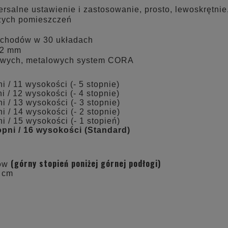
salne ustawienie i zastosowanie, prosto, lewoskrętnie
użych pomieszczeń
schodów w 30 układach
22 mm
owych, metalowych system CORA
i / 11 wysokości (- 5 stopnie)
i / 12 wysokości (- 4 stopnie)
i / 13 wysokości (- 3 stopnie)
i / 14 wysokości (- 2 stopnie)
i / 15 wysokości (- 1 stopień)
opni / 16 wysokości (Standard)
(górny stopień poniżej górnej podłogi)
mów
0 cm