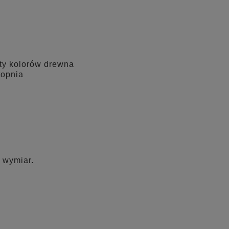
ety kolorów drewna
topnia
 wymiar.