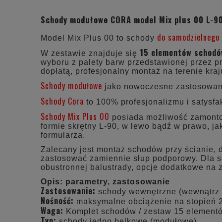
Schody modułowe CORA model Mix plus 00 L-9
do samodzielnego
Model Mix Plus 00 to schody
15 elementów schod
W zestawie znajduje się
wyboru z palety barw przedstawionej przez p
dopłatą, profesjonalny montaż na terenie kra
Schody modułowe
jako nowoczesne zastosowani
Schody Cora
to 100% profesjonalizmu i satysfak
Schody Mix Plus 00
posiada możliwość zamontow
formie skrętny L-90, w lewo bądź w prawo, j
formularza.
Zalecany jest montaż schodów przy ścianie, 
zastosować zamiennie słup podporowy. Dla s
obustronnej balustrady, opcje dodatkowe na
Opis: parametry, zastosowanie
Zastosowanie:
schody wewnętrzne (wewnątrz
Nośność:
maksymalne obciążenie na stopień 
Waga:
Komplet schodów / zestaw 15 element
Typ:
schody jedno belkowe (modułowe)