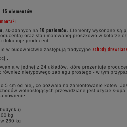
CENA NIE ZAWIERA 
0 15 elementów
KOSZTÓW PŁATNOŚC
 montażu
.
ów
16 poziomów
, składanych na
. Elementy wykonane są pr
roducenta) oraz stali malowanej proszkowo w kolorze cz
ju dokonuje producent.
schody drewnian
e w budownictwie zastępują tradycyjne
cji.
ania w jednej z 24 układów, które prezentuje producent
ak również nietypowego zabiegu prostego - w tym przyp
do 5 cm od niej, co pozwala na zamontowanie kotew. Jeś
chodów wolnostojących przewidziane jest użycie słupa
 zamówienie.
 budynku)
200 kg
ów 260 kg