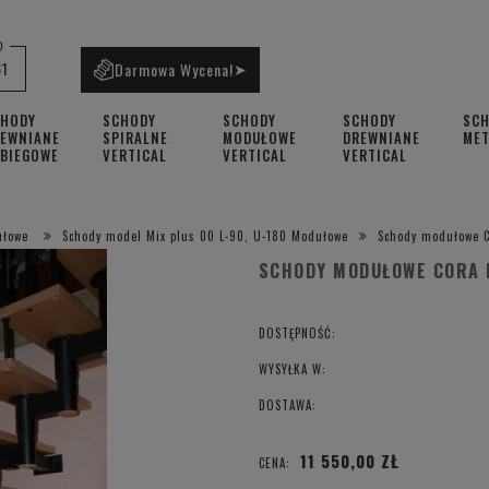
0
61
Darmowa Wycena!
➤
CHODY
SCHODY
SCHODY
SCHODY
SC
EWNIANE
SPIRALNE
MODUŁOWE
DREWNIANE
ME
BIEGOWE
VERTICAL
VERTICAL
VERTICAL
ułowe
Schody model Mix plus 00 L-90, U-180 Modułowe
Schody modułowe C
SCHODY MODUŁOWE CORA M
DOSTĘPNOŚĆ:
WYSYŁKA W:
DOSTAWA:
11 550,00 ZŁ
CENA: