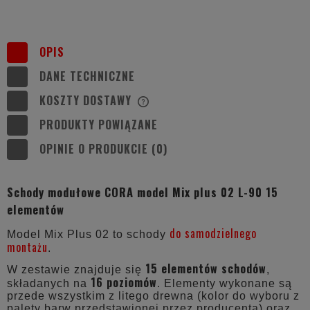
OPIS
DANE TECHNICZNE
KOSZTY DOSTAWY
CENA NIE ZAWIERA EWENTUALNYCH
KOSZTÓW PŁATNOŚCI
PRODUKTY POWIĄZANE
OPINIE O PRODUKCIE (0)
Schody modułowe CORA model Mix plus 02 L-90 15
elementów
do samodzielnego
Model Mix Plus 02 to schody
montażu
.
15 elementów schodów
W zestawie znajduje się
,
16 poziomów
składanych na
. Elementy wykonane są
przede wszystkim z litego drewna (kolor do wyboru z
palety barw przedstawionej przez producenta) oraz