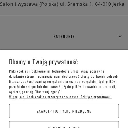
Salon i wystawa (Polska) ul. Śremska 1, 64-010 Jerka
KATEGORIE
WARUNKI ZAKUPÓW
Dbamy o Twoją prywatność
MOJE KONTO
Pliki cookies i pokrewne im technologie umożliwiają poprawne
działanie strony i pomagają nam dostosować ofertę do Twoich potrzeb.
Możesz zaakceptować wykorzystanie przez nas wszystkich tych plików i
INFORMACJE O SKLEPIE
przejść do sklepu lub dostosować użycie plików do swoich preferencji,
wybierając opcję "Dostosuj zgody".
Więcej o plikach cookies przeczytasz w naszej Polityce prywatności.
Telefon kontaktowy –
+48 697 733 970
ZAAKCEPTUJ TYLKO NIEZBĘDNE
Poniedziałek-Piątek: 09:00 - 19:00,