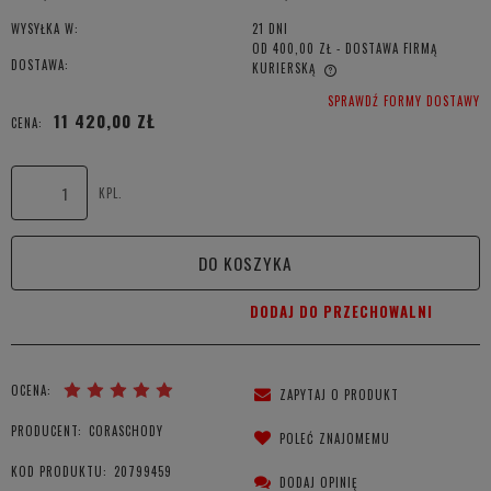
WYSYŁKA W:
21 DNI
OD 400,00 ZŁ
- DOSTAWA FIRMĄ
DOSTAWA:
KURIERSKĄ
CENA NIE ZAWIERA EWENTUALNYCH KOSZTÓW PŁATNOŚCI
SPRAWDŹ FORMY DOSTAWY
11 420,00 ZŁ
CENA:
KPL.
DO KOSZYKA
DODAJ DO PRZECHOWALNI
OCENA:
ZAPYTAJ O PRODUKT
PRODUCENT:
CORASCHODY
POLEĆ ZNAJOMEMU
KOD PRODUKTU:
20799459
DODAJ OPINIĘ