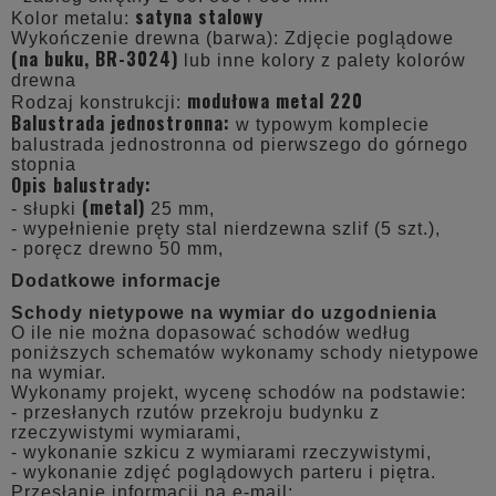
satyna stalowy
Kolor metalu:
Wykończenie drewna (barwa): Zdjęcie poglądowe
(na buku, BR-3024)
lub inne kolory z palety kolorów
drewna
modułowa metal 220
Rodzaj konstrukcji:
Balustrada jednostronna:
w typowym komplecie
balustrada jednostronna od pierwszego do górnego
stopnia
Opis balustrady:
(metal)
- słupki
25 mm,
- wypełnienie pręty stal nierdzewna szlif (5 szt.),
- poręcz drewno 50 mm,
Dodatkowe informacje
Schody nietypowe na wymiar do uzgodnienia
O ile nie można dopasować schodów według
poniższych schematów wykonamy schody nietypowe
na wymiar.
Wykonamy projekt, wycenę schodów na podstawie:
- przesłanych rzutów przekroju budynku z
rzeczywistymi wymiarami,
- wykonanie szkicu z wymiarami rzeczywistymi,
- wykonanie zdjęć poglądowych parteru i piętra.
Przesłanie informacji na e-mail: