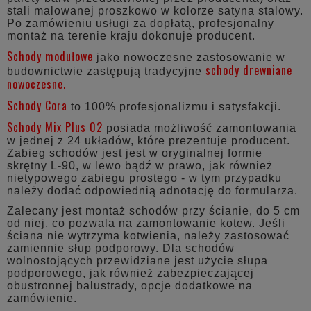
stali malowanej proszkowo w kolorze satyna stalowy.
Po zamówieniu usługi za dopłatą, profesjonalny
montaż na terenie kraju dokonuje producent.
Schody modułowe
jako nowoczesne zastosowanie w
schody drewniane
budownictwie zastępują tradycyjne
nowoczesne.
Schody Cora
to 100% profesjonalizmu i satysfakcji.
Schody Mix Plus 02
posiada możliwość zamontowania
w jednej z 24 układów, które prezentuje producent.
Zabieg schodów jest jest w oryginalnej formie
skrętny L-90, w lewo bądź w prawo, jak również
nietypowego zabiegu prostego - w tym przypadku
należy dodać odpowiednią adnotację do formularza.
Zalecany jest montaż schodów przy ścianie, do 5 cm
od niej, co pozwala na zamontowanie kotew. Jeśli
ściana nie wytrzyma kotwienia, należy zastosować
zamiennie słup podporowy. Dla schodów
wolnostojących przewidziane jest użycie słupa
podporowego, jak również zabezpieczającej
obustronnej balustrady, opcje dodatkowe na
zamówienie.