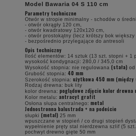
Model Bawaria 04 S 110 cm
Parametry techniczne
Otwór w stropie minimalny - schodów o śred
- otwór okrągły 120 cm,
- otwór kwadratowy 120x120 cm,
- otwór prostokątny (lecz krótszy bok większ
- bezpośrednio przylegające do antresoli
Opis techniczny
Ilość elementów: 14 sztuk (13 szt. stopni + 1 
wysokość kondygnacji: 280,0 / 345,0 cm
(stała)
Wysokość stopnia: nie regulowana
od 
40 mm
Grubość stopnia:
użytkowa 450 mm (między s
Szerokość stopnia:
Rodzaj drewna: buk lity
poglądowe zdjęcie kolor drewna
kolor drewna:
antracyt grafit
Kolor metalu:
metal
Osłona słupa centralnego:
Jednostronna balustrada + na podeście
(metal)
słupki
25 mm
wpuszczane w stopień / co drugi stopień dys
wypełnienie pręty stal nierdzewna szlif (5 szt.
pochwyt drewno gięte 50 mm