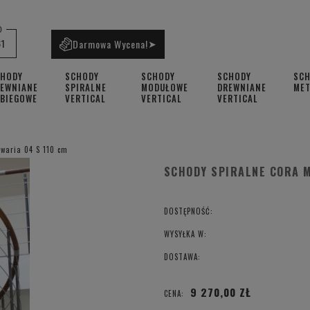
0
61
Darmowa Wycena!
➤
CHODY
SCHODY
SCHODY
SCHODY
SC
EWNIANE
SPIRALNE
MODUŁOWE
DREWNIANE
ME
BIEGOWE
VERTICAL
VERTICAL
VERTICAL
waria 04 S 110 cm
SCHODY SPIRALNE CORA M
DOSTĘPNOŚĆ:
WYSYŁKA W:
DOSTAWA:
9 270,00 ZŁ
CENA: