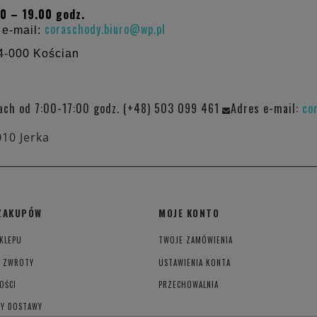
0 – 19.00 godz.
coraschody.biuro@wp.pl
 e-mail:
4-000 Kościan
ach od 7:00-17:00 godz. (+48) 503 099 461
Adres e-mail:
co
010 Jerka
ZAKUPÓW
MOJE KONTO
KLEPU
TWOJE ZAMÓWIENIA
I ZWROTY
USTAWIENIA KONTA
OŚCI
PRZECHOWALNIA
TY DOSTAWY