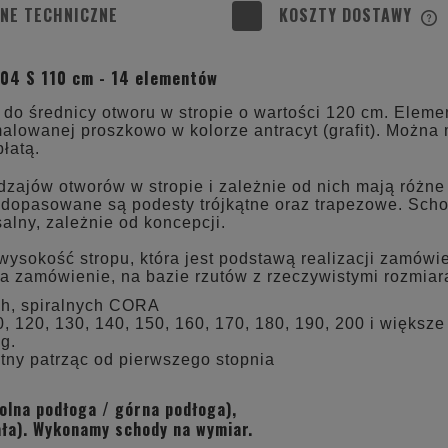
NE TECHNICZNE
KOSZTY DOSTAWY
C
 04 S 110 cm - 14 elementów
K
o średnicy otworu w stropie o wartości 120 cm. Elemen
malowanej proszkowo w kolorze antracyt (grafit). Można
łatą.
zajów otworów w stropie i zależnie od nich mają różne
 dopasowane są podesty trójkątne oraz trapezowe. Scho
lny, zależnie od koncepcji.
okość stropu, która jest podstawą realizacji zamówien
 zamówienie, na bazie rzutów z rzeczywistymi rozmiar
ch, spiralnych CORA
, 120, 130, 140, 150, 160, 170, 180, 190, 200 i większe
g.
tny patrząc od pierwszego stopnia
olna podłoga / górna podłoga),
ała). Wykonamy schody na wymiar.