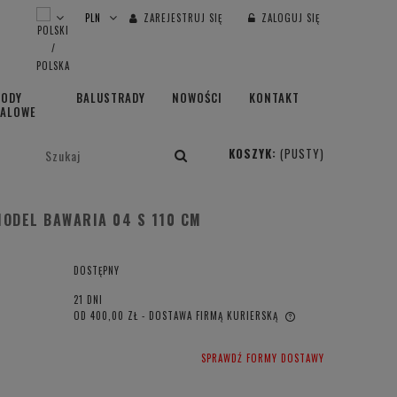
ZAREJESTRUJ SIĘ
ZALOGUJ SIĘ
HODY
BALUSTRADY
NOWOŚCI
KONTAKT
TALOWE
KOSZYK:
(PUSTY)
ODEL BAWARIA 04 S 110 CM
DOSTĘPNY
21 DNI
OD 400,00 ZŁ
- DOSTAWA FIRMĄ KURIERSKĄ
CENA NIE ZAWIERA EWENTUALNYCH
SPRAWDŹ FORMY DOSTAWY
KOSZTÓW PŁATNOŚCI