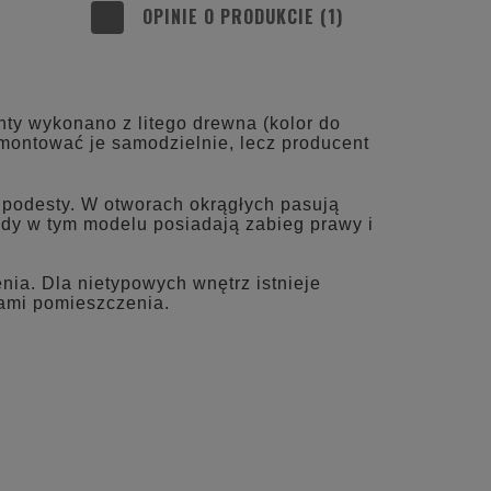
OPINIE O PRODUKCIE (1)
ENA NIE ZAWIERA EWENTUALNYCH
OSZTÓW PŁATNOŚCI
ty wykonano z litego drewna (kolor do
 montować je samodzielnie, lecz producent
 podesty. W otworach okrągłych pasują
dy w tym modelu posiadają zabieg prawy i
ia. Dla nietypowych wnętrz istnieje
ami pomieszczenia.