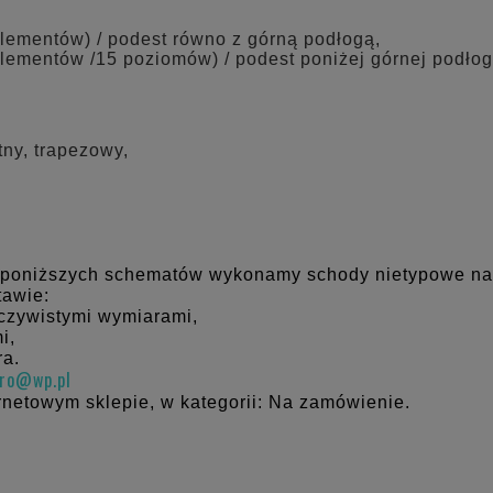
elementów) / podest równo z górną podłogą,
elementów /15 poziomów) / podest poniżej górnej podłog
tny, trapezowy,
 poniższych schematów wykonamy schody nietypowe na
tawie:
eczywistymi wymiarami,
i,
ra.
uro@wp.pl
rnetowym sklepie, w kategorii: Na zamówienie.