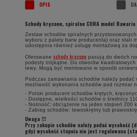
OPIS
DA
Schody kręcone, spiralne CORA model Bawaria
Zestaw schodów spiralnych przystosowanych d
wyboru z palety barw producenta) oraz stali 
udostępnia również usługę montażową za dop
schody kręcone
Oferowane
pasują do dwóch rod
podesty trójkątne. Do otworów kwadratowych
lewy. Mogą być montowane w sposób uniwersa
Podczas zamawiania schodów należy podać wys
możliwość wykonania schodów pod rozmiar na
- Polski producent schodów krętych, kręcony
- Dostępne, wielkości schodów o średnicy 110
- Nośność: obciążenie na jeden stopień 200 k
- Zabieg schodów: lewoskrętny lub prawoskrę
Uwaga !!!
Przy zakupie schodów należy podać wysokość (d
gdyż wysokość stopnia nie jest regulowana (st