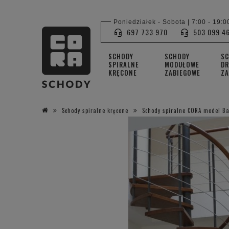
Poniedziałek - Sobota | 7:00 - 19:0
697 733 970
503 099 4
SCHODY
SCHODY
S
SPIRALNE
MODUŁOWE
DR
KRĘCONE
ZABIEGOWE
ZA
Schody spiralne kręcone
Schody spiralne CORA model Ba