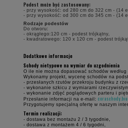
Podest może być zastosowany:
- przy wysokość: od 280 cm do 322 cm - (14 
- przy wysokość: od 300 cm do 345 cm - (14 
Rodzaje podestów
Do otworu:
- okrągłego:120 cm - podest trójkątny,
- kwadratowego: 120 x 120 cm - podest trójką
Dodatkowe informacje
Schody nietypowe na wymiar do uzgodnienia
O ile nie można dopasować schodów według
Wykonamy projekt, wycenę schodów na pods
- przesłanych rzutów przekroju budynku z rz
- wykonanie szkicu z wymiarami rzeczywistym
- wykonanie zdjęć poglądowych parteru i pięt
coraschody.bi
Przesłanie informacji na e-mail:
Przygotujemy specjalną ofertę w naszym inte
Termin realizacji:
- dostawa bez montażu 2 / 3 tygodnie,
- dostawa z montażem 4 / 6 tygodni,