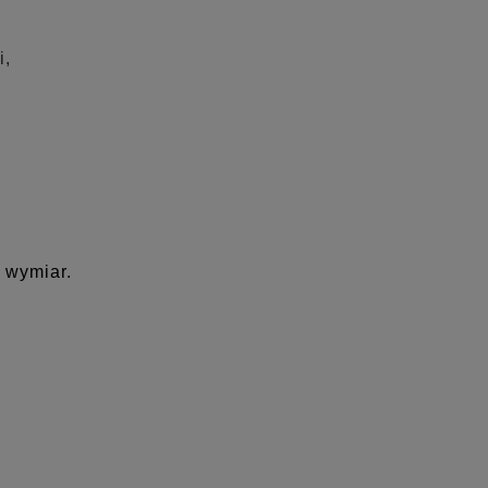
i,
 wymiar.