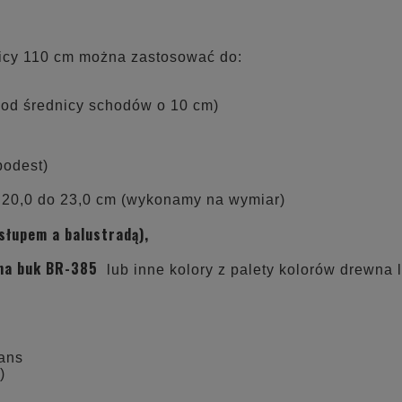
nicy 110 cm można zastosować do:
y od średnicy schodów o 10 cm)
podest)
20,0 do 23,0 cm (wykonamy na wymiar)
łupem a balustradą),
 na buk
BR-385
lub inne kolory z palety kolorów drewna
tans
)