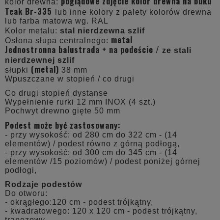
poglądowe zdjęcie kolor drewna na buku
kolor drewna:
Teak Br-335
lub inne kolory z palety kolorów drewna
lub farba matowa wg. RAL
Kolor metalu:
stal nierdzewna szlif
metal
Osłona słupa centralnego:
Jednostronna balustrada + na podeście /
ze stali
nierdzewnej szlif
(metal)
słupki
38 mm
Wpuszczane w stopień / co drugi
Co drugi stopień dystanse
Wypełnienie rurki 12 mm INOX (4 szt.)
Pochwyt drewno gięte 50 mm
Podest może być zastosowany:
- przy wysokość: od 280 cm do 322 cm - (14
elementów) / podest równo z górną podłogą,
- przy wysokość: od 300 cm do 345 cm - (14
elementów /15 poziomów) / podest poniżej górnej
podłogi,
Rodzaje podestów
Do otworu:
- okrągłego:120 cm - podest trójkątny,
- kwadratowego: 120 x 120 cm - podest trójkątny,
trapezowy,