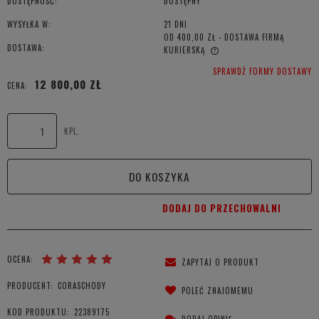
DOSTĘPNOŚĆ:
DOSTĘPNY
WYSYŁKA W:
21 DNI
OD 400,00 ZŁ
- DOSTAWA FIRMĄ
DOSTAWA:
KURIERSKĄ
CENA NIE ZAWIERA EWENTUALNYCH KOSZTÓW PŁATNOŚCI
SPRAWDŹ FORMY DOSTAWY
12 800,00 ZŁ
CENA:
KPL.
DO KOSZYKA
DODAJ DO PRZECHOWALNI
OCENA:
ZAPYTAJ O PRODUKT
PRODUCENT:
CORASCHODY
POLEĆ ZNAJOMEMU
KOD PRODUKTU:
22389175
DODAJ OPINIĘ