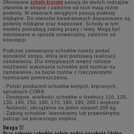
schody kręcone
Oferowane
pasują do dwóch rodzajów
otworów w stropie i zależnie od nich mają różne
podesty. W otworach okrągłych pasują podesty
trójkątne. Do otworów kwadratowych dopasowane są
podesty trójkątne oraz trapezowe. Schody w tym
modelu posiadają zabieg prawy i lewy. Mogą być
montowane w sposób uniwersalny, zależnie od
koncepcji.
Podczas zamawiania schodów należy podać
wysokość stropu, która jest podstawą realizacji
zamówienia. Dla nietypowych wnętrz istnieje
możliwość wykonania schodów pod rozmiar na
zamówienie, na bazie rzutów z rzeczywistymi
rozmiarami pomieszczenia.
- Polski producent schodów krętych, kręconych,
spiralnych CORA
- Dostępne, wielkości schodów o średnicy 110, 120,
130, 140, 150, 160, 170, 180, 190, 200 i większe
- Nośność: obciążenie na jeden stopień 200 kg.
- Zabieg schodów: lewoskrętny lub prawoskrętny
patrząc od pierwszego stopnia
Uwaga !!!
Przy zakupie schodów należy podać wysokość (dolna