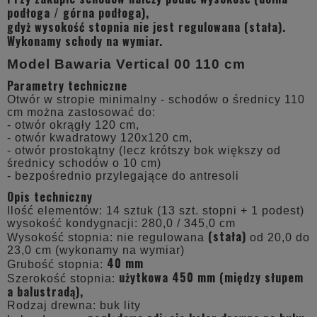
podłoga / górna podłoga),
gdyż wysokość stopnia nie jest regulowana (stała).
Wykonamy schody na wymiar.
Model Bawaria Vertical 00 110 cm
Parametry techniczne
Otwór w stropie minimalny - schodów o średnicy 110
cm można zastosować do:
- otwór okrągły 120 cm,
- otwór kwadratowy 120x120 cm,
- otwór prostokątny (lecz krótszy bok większy od
średnicy schodów o 10 cm)
- bezpośrednio przylegające do antresoli
Opis techniczny
Ilość elementów: 14 sztuk (13 szt. stopni + 1 podest)
wysokość kondygnacji: 280,0 / 345,0 cm
(stała)
Wysokość stopnia: nie regulowana
od 20,0 do
23,0 cm (wykonamy na wymiar)
40 mm
Grubość stopnia:
użytkowa 450 mm (między słupem
Szerokość stopnia:
a balustradą),
Rodzaj drewna: buk lity