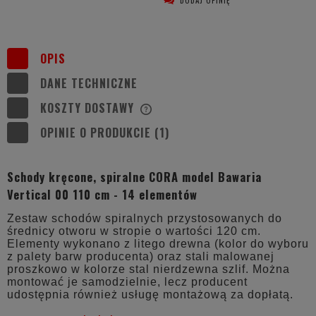
OPIS
DANE TECHNICZNE
KOSZTY DOSTAWY
CENA NIE ZAWIERA EWENTUALNYCH
KOSZTÓW PŁATNOŚCI
OPINIE O PRODUKCIE (1)
Schody kręcone, spiralne CORA model Bawaria
Vertical 00 110 cm - 14 elementów
Zestaw schodów spiralnych przystosowanych do
średnicy otworu w stropie o wartości 120 cm.
Elementy wykonano z litego drewna (kolor do wyboru
z palety barw producenta) oraz stali malowanej
proszkowo w kolorze stal nierdzewna szlif. Można
montować je samodzielnie, lecz producent
udostępnia również usługę montażową za dopłatą.