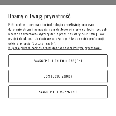
WARUNKI ZAKUPÓW
Dbamy o Twoją prywatność
MOJE KONTO
Pliki cookies i pokrewne im technologie umożliwiają poprawne
działanie strony i pomagają nam dostosować ofertę do Twoich potrzeb.
Możesz zaakceptować wykorzystanie przez nas wszystkich tych plików i
INFORMACJE O SKLEPIE
przejść do sklepu lub dostosować użycie plików do swoich preferencji,
wybierając opcję "Dostosuj zgody".
Więcej o plikach cookies przeczytasz w naszej Polityce prywatności.
Telefon kontaktowy –
+48 697 733 970
ZAAKCEPTUJ TYLKO NIEZBĘDNE
Poniedziałek-Piątek: 09:00 - 19:00,
Sobota: 09:00-15:00
DOSTOSUJ ZGODY
CoraSchody – Schody | Poręcze i Balustrady
Kościan
ZAAKCEPTUJ WSZYSTKIE
Śremska 1, 64-010 Jerka
POKAŻ PEŁNĄ WERSJĘ STRONY