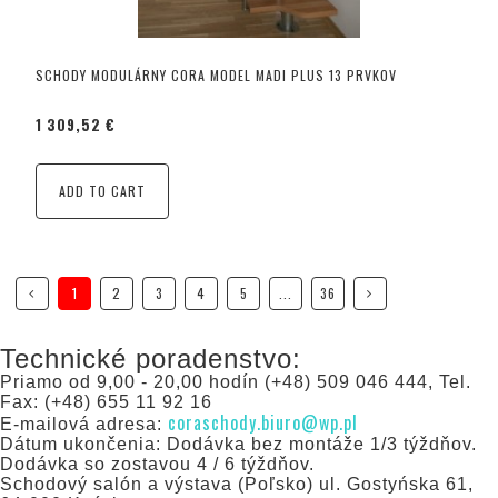
SCHODY MODULÁRNY CORA MODEL MADI PLUS 13 PRVKOV
1 309,52 €
ADD TO CART
1
2
3
4
5
...
36
Technické poradenstvo:
Priamo od 9,00 - 20,00 hodín (+48) 509 046 444, Tel.
Fax: (+48) 655 11 92 16
coraschody.biuro@wp.pl
E-mailová adresa:
Dátum ukončenia: Dodávka bez montáže 1/3 týždňov.
Dodávka so zostavou 4 / 6 týždňov.
Schodový salón a výstava (Poľsko) ul. Gostyńska 61,