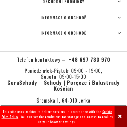
OBCHODNÍ PODMÍNKY
INFORMACE O OBCHODĚ
INFORMACE O OBCHODĚ
Telefon kontaktowy –
+48 697 733 970
Poniedziałek-Piątek: 09:00 - 19:00,
Sobota: 09:00-15:00
CoraSchody – Schody | Poręcze i Balustrady
Kościan
Śremska 1, 64-010 Jerka
This site uses cookies to deliver services in accordance with the
Cookie
VIEW FULL VERSION OF THE SITE
Files Policy
. You can set the conditions for storage and access to cookies
in your browser settings.
Sklep internetowy Shoper.pl