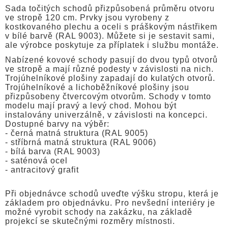
Sada točitých schodů přizpůsobená průměru otvoru
ve stropě 120 cm. Prvky jsou vyrobeny z
kostkovaného plechu a oceli s práškovým nástřikem
v bílé barvě (RAL 9003). Můžete si je sestavit sami,
ale výrobce poskytuje za příplatek i službu montáže.
Nabízené kovové schody pasují do dvou typů otvorů
ve stropě a mají různé podesty v závislosti na nich.
Trojúhelníkové plošiny zapadají do kulatých otvorů.
Trojúhelníkové a lichoběžníkové plošiny jsou
přizpůsobeny čtvercovým otvorům. Schody v tomto
modelu mají pravý a levý chod. Mohou být
instalovány univerzálně, v závislosti na koncepci.
Dostupné barvy na výběr:
- černá matná struktura (RAL 9005)
- stříbrná matná struktura (RAL 9006)
- bílá barva (RAL 9003)
- saténová ocel
- antracitový grafit
Při objednávce schodů uveďte výšku stropu, která je
základem pro objednávku. Pro nevšední interiéry je
možné vyrobit schody na zakázku, na základě
projekcí se skutečnými rozměry místnosti.