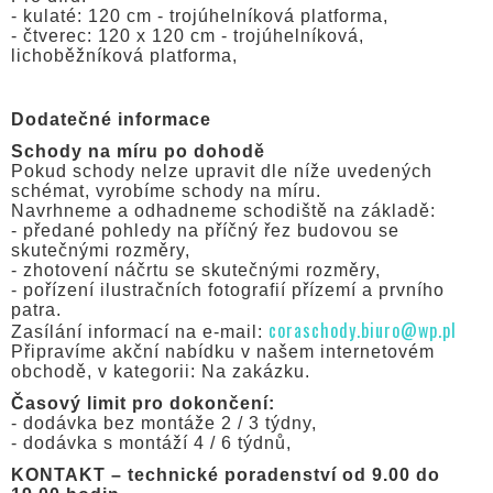
- kulaté: 120 cm - trojúhelníková platforma,
- čtverec: 120 x 120 cm - trojúhelníková,
lichoběžníková platforma,
Dodatečné informace
Schody na míru po dohodě
Pokud schody nelze upravit dle níže uvedených
schémat, vyrobíme schody na míru.
Navrhneme a odhadneme schodiště na základě:
- předané pohledy na příčný řez budovou se
skutečnými rozměry,
- zhotovení náčrtu se skutečnými rozměry,
- pořízení ilustračních fotografií přízemí a prvního
patra.
coraschody.biuro@wp.pl
Zasílání informací na e-mail:
Připravíme akční nabídku v našem internetovém
obchodě, v kategorii: Na zakázku.
Časový limit pro dokončení:
- dodávka bez montáže 2 / 3 týdny,
- dodávka s montáží 4 / 6 týdnů,
KONTAKT – technické poradenství od 9.00 do