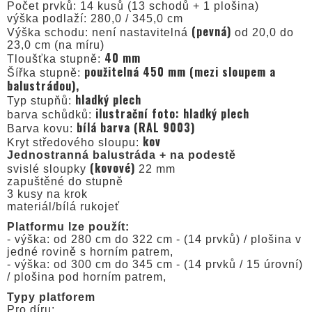
Počet prvků: 14 kusů (13 schodů + 1 plošina)
výška podlaží: 280,0 / 345,0 cm
(pevná)
Výška schodu: není nastavitelná
od 20,0 do
23,0 cm (na míru)
40 mm
Tloušťka stupně:
použitelná 450 mm (mezi sloupem a
Šířka stupně:
balustrádou),
hladký plech
Typ stupňů:
ilustrační foto: hladký plech
barva schůdků:
bílá barva (RAL 9003)
Barva kovu:
kov
Kryt středového sloupu:
Jednostranná balustráda + na podestě
(kovové)
svislé sloupky
22 mm
zapuštěné do stupně
3 kusy na krok
materiál/bílá rukojeť
Platformu lze použít:
- výška: od 280 cm do 322 cm - (14 prvků) / plošina v
jedné rovině s horním patrem,
- výška: od 300 cm do 345 cm - (14 prvků / 15 úrovní)
/ plošina pod horním patrem,
Typy platforem
Pro díru: