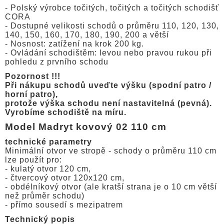
- Polský výrobce točitých, točitých a točitých schodišť
CORA
- Dostupné velikosti schodů o průměru 110, 120, 130,
140, 150, 160, 170, 180, 190, 200 a větší
- Nosnost: zatížení na krok 200 kg.
- Ovládání schodištěm: levou nebo pravou rukou při
pohledu z prvního schodu
Pozornost !!!
Při nákupu schodů uveďte výšku (spodní patro /
horní patro),
protože výška schodu není nastavitelná (pevná).
Vyrobíme schodiště na míru.
Model Madryt kovový 02 110 cm
technické parametry
Minimální otvor ve stropě - schody o průměru 110 cm
lze použít pro:
- kulatý otvor 120 cm,
- čtvercový otvor 120x120 cm,
- obdélníkový otvor (ale kratší strana je o 10 cm větší
než průměr schodu)
- přímo sousedí s mezipatrem
Technický popis