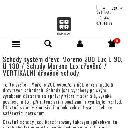
Schody systém dřevo Moreno 200 Lux L-90,
U-180 / Schody Moreno Lux dřevěné /
VERTIKÁLNÍ dřevěné schody
Tento systém Moreno 200 vytvořený některých modelů
dřevěných schodech. Schody jsou vyrobeny polským
výrobcem důrazem na správný výběr materiálů, vysoká
pevnost, a to i při intenzivním používání a vynikající vzhled.
Dřevěné schody z masivního bukového dřeva a oceli se
saténovým povrchem.
Dřevěné schody jsou konstruovány takovým způsobem, že
jejich vlastní montáž je velmi jednoduchá, a to i pro