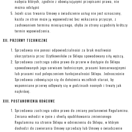
nabycia których, zgodnie z obowiązującymi przepisami prawa, nie
można odstąpić
Jeżeli czas trwania Umowy o świadczenie usług nie jest oznaczony,
każda ze stron może ją wypowiedzieć bez wskazania przyczyn, z
zachowaniem terminu miesięcznego, chyba że strony uzgodniły krótszy
termin wypowiedzenia.
XII. PRZERWY TECHNICZNE
Sprzedawca nie ponosi odpowiedzialności za brak możliwości
skorzystania przez Użytkowników ze Sklepu spowodowany siłą wyższą.
Sprzedawca zastrzega sobie prawo do przerw w dostępie do Sklepu
spowodowanych jego serwisem technicznym, pracami konserwacyjnymi
lub pracami nad polepszeniem funkcjonalności Sklepu. Jednocześnie
Sprzedawca zobowiązuje się do dołożenia wszelkich starań, by
wspomniane przerwy odbywały się w godzinach nocnych i trwały jak
najkrócej.
XIII. POSTANOWIENIA KOŃCOWE
Sprzedawca zastrzega sobie prawo do zmiany postanowień Regulaminu.
Zmiana wchodzi w życie z chwilą opublikowania zmienionego
Regulaminu na stronie Sklepu w odniesieniu do Sklepu, w którym
dochodzi do zawierania Umowy sprzedaży lub Umowy o świadczenie