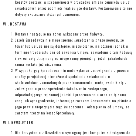
kosztów dostawy, w szczególności w przypadku zmiany cenników usług
świadczonych przez podmioty realizujące dostawy. Postanowienie to nie
dotyczy skutecznie złożonych zamówień.
VII. DOSTAWA
Dostawa następuje na adres wskazany przez Nabywcę.
Jeżeli Sprzedawca nie może spełnić świadczenia z tego powodu, że
towar lub usługa nie są dostępne, niezwłocznie, najpóźniej jednak w
terminie trzydziestu dni od zawarcia Umowy, zawiadomi o tym Nabywcę
i zwróci całą otrzymaną od niego sumę pieniężną, jeżeli jakakolwiek
suma została już uiszczona.
W wypadku gdy Sprzedawca nie może wykonać zobowiązania z powodu
choćby przejściowej niemożności spełnienia świadczenia o
właściwościach zamówionych przez konsumenta, może, zwolnić się z
zobowiązania przez spełnienie świadczenia zastępczego,
odpowiadającego tej samej jakości i przeznaczeniu oraz za tę samą
cenę lub wynagrodzenie, informując zarazem konsumenta na piśmie o
jego prawie nieprzyjęcia tego świadczenia i odstąpienia od umowy, ze
zwrotem rzeczy na koszt Sprzedawcy.
VIII. NEWSLETTER
Dla korzystania z Newslettera wymagany jest komputer z dostępem do