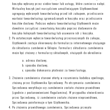
koszyku wybrany przez siebie towar lub usługę, które zamierza nabyć.
Wirtualny koszyk jest narzędziem umożliwiającym Użytkownikowi
agregację wybranych towarów/usług przed ich zakupem, przeliczanie
wartości towarów/usług zgromadzonych w koszyku oraz przeliczanie
kosztów dostawy. Podczas wyboru towarów/usług Użytkownik może
dowolnie zarządzać zawartością koszyka poprzez dodawanie do
koszyka kolejnych towarów/usług lub usuwanie ich z koszyka.
Po ostatecznym wyborze towarów/usług przeznaczonych do zakupu,
Użytkownik zostaje skierowany do formularza internetowego służącego
do składania zamówień w Sklepie. Formularz składania zamówienia
może być złożony z formularzy składowych, służących do określenia:
adresu dostawy,
sposobu dostawy,
sposobu dokonania płatności za towar/usługę.
Złożenie zamówienia stanowi ofertę w rozumieniu kodeksu cywilnego,
złożoną przez Użytkownika Sprzedawcy. Po otrzymaniu zamówienia
Sprzedawca weryfikuje czy zamówienie zostało złożone prawidłowo
(zgodnie z postanowieniami Regulaminu). W przypadku stwierdzenia
przez Sprzedawcę, iż zamówienie zostało złożone nieprawidłowo,
Sprzedawca poinformuje o tym Użytkownika.
Po złożeniu prawidłowego zamówienia, Sprzedawca przesyła