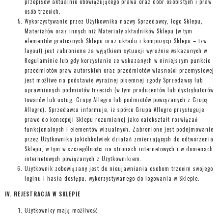
przepisów aktualnie obowiązującego prawa oraz dóbr osobistych i praw
osób trzecich.
Wykorzystywanie przez Użytkownika nazwy Sprzedawcy, logo Sklepu,
Materiałów oraz innych niż Materiały składników Sklepu (w tym
elementów graficznych Sklepu oraz układu i kompozycji Sklepu – tzw.
layout) jest zabronione za wyjątkiem sytuacji wyraźnie wskazanych w
Regulaminie lub gdy korzystanie ze wskazanych w niniejszym punkcie
przedmiotów praw autorskich oraz przedmiotów własności przemysłowej
jest możliwe na podstawie wyraźnej pisemnej zgody Sprzedawcy lub
uprawnionych podmiotów trzecich (w tym producentów lub dystrybutorów
towarów lub usług, Grupy Allegro lub podmiotów powiązanych z Grupą
Allegro). Sprzedawca informuje, iż spółce Grupa Allegro przysługuje
prawo do koncepcji Sklepu rozumianej jako całokształt rozwiązań
funkcjonalnych i elementów wizualnych. Zabronione jest podejmowanie
przez Użytkownika jakichkolwiek działań zmierzających do odtworzenia
Sklepu, w tym w szczególności na stronach internetowych i w domenach
internetowych powiązanych z Użytkownikiem.
Użytkownik zobowiązany jest do nieujawniania osobom trzecim swojego
loginu i hasła dostępu, wykorzystywanego do logowania w Sklepie.
IV. REJESTRACJA W SKLEPIE
Użytkownicy mają możliwość: