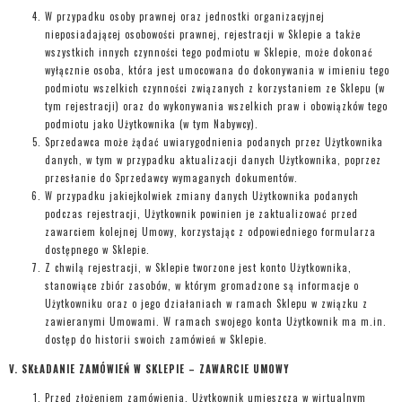
W przypadku osoby prawnej oraz jednostki organizacyjnej
nieposiadającej osobowości prawnej, rejestracji w Sklepie a także
wszystkich innych czynności tego podmiotu w Sklepie, może dokonać
wyłącznie osoba, która jest umocowana do dokonywania w imieniu tego
podmiotu wszelkich czynności związanych z korzystaniem ze Sklepu (w
tym rejestracji) oraz do wykonywania wszelkich praw i obowiązków tego
podmiotu jako Użytkownika (w tym Nabywcy).
Sprzedawca może żądać uwiarygodnienia podanych przez Użytkownika
danych, w tym w przypadku aktualizacji danych Użytkownika, poprzez
przesłanie do Sprzedawcy wymaganych dokumentów.
W przypadku jakiejkolwiek zmiany danych Użytkownika podanych
podczas rejestracji, Użytkownik powinien je zaktualizować przed
zawarciem kolejnej Umowy, korzystając z odpowiedniego formularza
dostępnego w Sklepie.
Z chwilą rejestracji, w Sklepie tworzone jest konto Użytkownika,
stanowiące zbiór zasobów, w którym gromadzone są informacje o
Użytkowniku oraz o jego działaniach w ramach Sklepu w związku z
zawieranymi Umowami. W ramach swojego konta Użytkownik ma m.in.
dostęp do historii swoich zamówień w Sklepie.
V. SKŁADANIE ZAMÓWIEŃ W SKLEPIE – ZAWARCIE UMOWY
Przed złożeniem zamówienia, Użytkownik umieszcza w wirtualnym