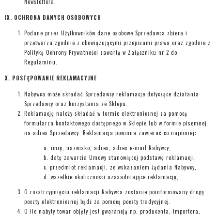
Newslettera.
IX. OCHRONA DANYCH OSOBOWYCH
Podane przez Użytkowników dane osobowe Sprzedawca zbiera i
przetwarza zgodnie z obowiązującymi przepisami prawa oraz zgodnie z
Polityką Ochrony Prywatności zawartą w Załączniku nr 2 do
Regulaminu.
X. POSTĘPOWANIE REKLAMACYJNE
Nabywca może składać Sprzedawcy reklamacje dotyczące działania
Sprzedawcy oraz korzystania ze Sklepu.
Reklamację należy składać w formie elektronicznej za pomocą
formularza kontaktowego dostępnego w Sklepie lub w formie pisemnej
na adres Sprzedawcy. Reklamacja powinna zawierać co najmniej:
imię, nazwisko, adres, adres e-mail Nabywcy,
datę zawarcia Umowy stanowiącej podstawę reklamacji,
przedmiot reklamacji, ze wskazaniem żądania Nabywcy,
wszelkie okoliczności uzasadniające reklamację,
O rozstrzygnięciu reklamacji Nabywca zostanie poinformowany drogą
poczty elektronicznej bądź za pomocą poczty tradycyjnej.
O ile nabyty towar objęty jest gwarancją np. producenta, importera,