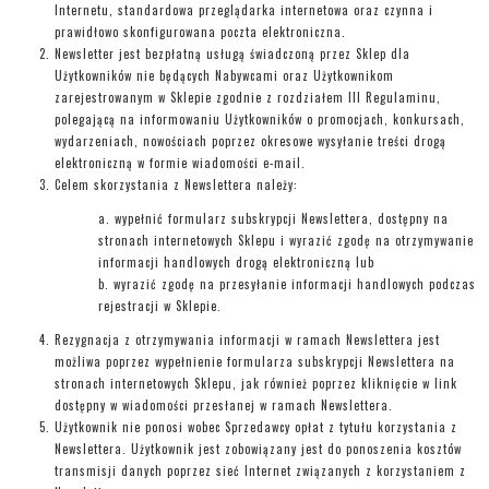
Internetu, standardowa przeglądarka internetowa oraz czynna i
prawidłowo skonfigurowana poczta elektroniczna.
Newsletter jest bezpłatną usługą świadczoną przez Sklep dla
Użytkowników nie będących Nabywcami oraz Użytkownikom
zarejestrowanym w Sklepie zgodnie z rozdziałem III Regulaminu,
polegającą na informowaniu Użytkowników o promocjach, konkursach,
wydarzeniach, nowościach poprzez okresowe wysyłanie treści drogą
elektroniczną w formie wiadomości e-mail.
Celem skorzystania z Newslettera należy:
wypełnić formularz subskrypcji Newslettera, dostępny na
stronach internetowych Sklepu i wyrazić zgodę na otrzymywanie
informacji handlowych drogą elektroniczną lub
wyrazić zgodę na przesyłanie informacji handlowych podczas
rejestracji w Sklepie.
Rezygnacja z otrzymywania informacji w ramach Newslettera jest
możliwa poprzez wypełnienie formularza subskrypcji Newslettera na
stronach internetowych Sklepu, jak również poprzez kliknięcie w link
dostępny w wiadomości przesłanej w ramach Newslettera.
Użytkownik nie ponosi wobec Sprzedawcy opłat z tytułu korzystania z
Newslettera. Użytkownik jest zobowiązany jest do ponoszenia kosztów
transmisji danych poprzez sieć Internet związanych z korzystaniem z