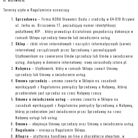
Terminy użyte w Regulaminie oznaczają:
Sprzedawca
– Firma KORA Sławomir Duda z siedzibą w 64-010 Krzywiń
ul. Jerka os. Brzozowiec 17, posiadający numer identyfikacji
podatkowej NIP: , który prowadząc działalność gospodarczą dokonuje w
ramach Sklepu sprzedaży towarów lub świadczenia usług.
Sklep
– zbiór stron internetowych i narzędzi informatycznych (serwis
internetowy) zarządzanych przez Sprzedawcę i pozwalających
Użytkownikom na zawieranie Umów sprzedaży lub Umów o świadczenie
usług, dostępny w domenie internetowej: nowy.coraschody.istore.pl.
Nabywca
– Użytkownik, który w ramach Sklepu zawarł Umowę
sprzedaży lub Umowę o świadczenie usług.
Umowa sprzedaży
– umowa zawarta w Sklepie na zasadach
wynikających z Regulaminu pomiędzy Sprzedawcą a Nabywcą, której
przedmiotem jest sprzedaż na rzecz Nabywcy rzeczy.
Umowa o świadczenie usług
– umowa zawarta w Sklepie na
zasadach wynikających z Regulaminu pomiędzy Sprzedawcą a Nabywcą,
której przedmiotem jest świadczenie przez Sprzedawcę na rzecz
Nabywcy usługi lub usług.
Umowa
– obejmuje Umowę sprzedaży oraz Umowę o świadczenie usług.
Regulamin
– niniejszy Regulamin Sklepu.
Allegro
– platforma handlowa on-line o charakterze otwartym, w