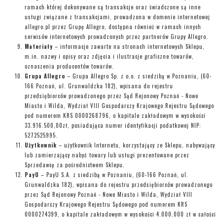
ramach której dokonywane są transakcje oraz świadczone są inne
usługi związane z transakcjami, prowadzona w domenie internetowej
allegro.pl przez Grupę Allegro, dostępna również w ramach innych
serwisów internetowych prowadzonych przez partnerów Grupy Allegro.
Materiały
– informacje zawarte na stronach internetowych Sklepu,
m.in. nazwy i opisy oraz zdjęcia i ilustracje graficzne towarów,
oznaczenia producentów towarów.
Grupa Allegro
– Grupa Allegro Sp. z o.o. z siedzibą w Poznaniu, (60-
166 Poznań, ul. Grunwaldzka 182), wpisana do rejestru
przedsiębiorców prowadzonego przez Sąd Rejonowy Poznań - Nowe
Miasto i Wilda, Wydział VIII Gospodarczy Krajowego Rejestru Sądowego
pod numerem KRS 0000268796, o kapitale zakładowym w wysokości
33.916.500,00zł, posiadająca numer identyfikacji podatkowej NIP:
5272525995.
Użytkownik
– użytkownik Internetu, korzystający ze Sklepu, nabywający
lub zamierzający nabyć towary lub usługi prezentowane przez
Sprzedawcę za pośrednictwem Sklepu.
PayU
– PayU S.A. z siedzibą w Poznaniu, (60-166 Poznań, ul.
Grunwaldzka 182), wpisana do rejestru przedsiębiorców prowadzonego
przez Sąd Rejonowy Poznań - Nowe Miasto i Wilda, Wydział VIII
Gospodarczy Krajowego Rejestru Sądowego pod numerem KRS
0000274399, o kapitale zakładowym w wysokości 4.000.000 zł w całości