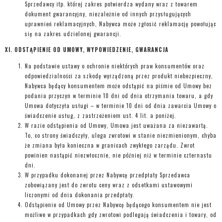
Sprzedawcy itp. której zakres potwierdza wydany wraz z towarem
dokument gwarancyjny, niezależnie od innych przysługujących
uprawnień reklamacyjnych, Nabywca może zgłosić reklamację powołując
się na zakres udzielonej gwarancji.
XI. ODSTĄPIENIE OD UMOWY, WYPOWIEDZENIE, GWARANCJA
Na podstawie ustawy o ochronie niektórych praw konsumentów oraz
odpowiedzialności za szkodę wyrządzoną przez produkt niebezpieczny,
Nabywca będący konsumentem może odstąpić na piśmie od Umowy bez
podania przyczyn w terminie 10 dni od dnia otrzymania towaru, a gdy
Umowa dotyczyła usługi – w terminie 10 dni od dnia zawarcia Umowy o
świadczenie usług, z zastrzeżeniem ust. 4 lit. a poniżej.
W razie odstąpienia od Umowy, Umowa jest uważana za niezawartą.
To, co strony świadczyły, ulega zwrotowi w stanie niezmienionym, chyba
że zmiana była konieczna w granicach zwykłego zarządu. Zwrot
powinien nastąpić niezwłocznie, nie później niż w terminie czternastu
dni.
W przypadku dokonanej przez Nabywcę przedpłaty Sprzedawca
zobowiązany jest do zwrotu ceny wraz z odsetkami ustawowymi
liczonymi od dnia dokonania przedpłaty.
Odstąpienie od Umowy przez Nabywcę będącego konsumentem nie jest
możliwe w przypadkach gdy zwrotowi podlegają świadczenia i towary, od