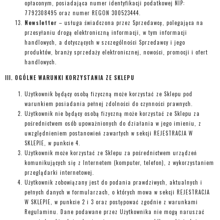
opłaconym, posiadająca numer identyfikacji podatkowej NIP:
7792308495 oraz numer REGON 300523444.
Newsletter
– usługa świadczona przez Sprzedawcę, polegająca na
przesyłaniu drogą elektroniczną informacji, w tym informacji
handlowych, a dotyczących w szczególności Sprzedawcy i jego
produktów, branży sprzedaży elektronicznej, nowości, promocji i ofert
handlowych.
III. OGÓLNE WARUNKI KORZYSTANIA ZE SKLEPU
Użytkownik będący osobą fizyczną może korzystać ze Sklepu pod
warunkiem posiadania pełnej zdolności do czynności prawnych.
Użytkownik nie będący osobą fizyczną może korzystać ze Sklepu za
pośrednictwem osób upoważnionych do działania w jego imieniu, z
uwzględnieniem postanowień zawartych w sekcji REJESTRACJA W
SKLEPIE, w punkcie 4.
Użytkownik może korzystać ze Sklepu za pośrednictwem urządzeń
komunikujących się z Internetem (komputer, telefon), z wykorzystaniem
przeglądarki internetowej.
Użytkownik zobowiązany jest do podania prawdziwych, aktualnych i
pełnych danych w formularzach, o których mowa w sekcji REJESTRACJA
W SKLEPIE, w punkcie 2 i 3 oraz postępować zgodnie z warunkami
Regulaminu. Dane podawane przez Użytkownika nie mogą naruszać