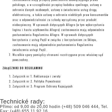
polskiego, a w szczególności przepisy kodeksu cywilnego, ustawy o
ochronie danych osobowych, ustawy o świadczeniu usług drogą
elektroniczną, a także ustawy o ochronie niektórych praw konsumentów
oraz o odpowiedzialności za szkodę wyrządzoną przez produkt
niebezpieczny. W sprawach dotyczących Allegro (w tym wykorzystania
loginu i hasła użytkownika Allegro) zastosowanie mają odpowiednie
postanowienia Regulaminu Allegro. W sprawach dotyczących
korzystania z usług PayU w związku z korzystaniem ze Sklepu,
zastosowanie mają odpowiednie postanowienia Regulaminu
świadczenia usługi PayU.
Wszelkie spory pomiędzy stronami rozstrzygane przez właściwy sąd
powszechny.
ZAŁĄCZNIKI DO REGULAMINU
Załącznik nr 1.
Reklamacje i zwroty
Załącznik nr 2.
Polityka Prywatności
Załącznik nr 3.
Program Ochrony Kupujących
Technické rady:
Přímo: od 9,00 do 20,00 hodin (+48) 509 046 444, Tel.
Fax: (+48) 655 11 92 16