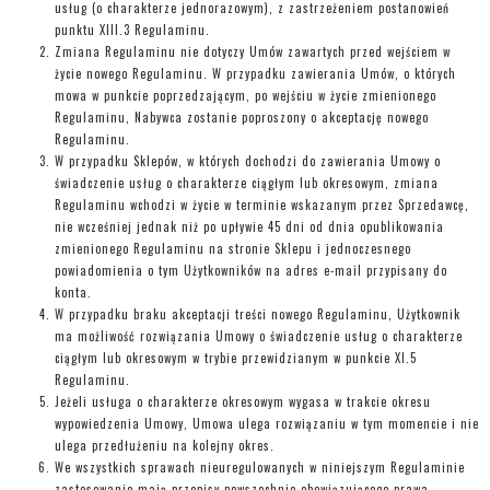
usług (o charakterze jednorazowym), z zastrzeżeniem postanowień
punktu XIII.3 Regulaminu.
Zmiana Regulaminu nie dotyczy Umów zawartych przed wejściem w
życie nowego Regulaminu. W przypadku zawierania Umów, o których
mowa w punkcie poprzedzającym, po wejściu w życie zmienionego
Regulaminu, Nabywca zostanie poproszony o akceptację nowego
Regulaminu.
W przypadku Sklepów, w których dochodzi do zawierania Umowy o
świadczenie usług o charakterze ciągłym lub okresowym, zmiana
Regulaminu wchodzi w życie w terminie wskazanym przez Sprzedawcę,
nie wcześniej jednak niż po upływie 45 dni od dnia opublikowania
zmienionego Regulaminu na stronie Sklepu i jednoczesnego
powiadomienia o tym Użytkowników na adres e-mail przypisany do
konta.
W przypadku braku akceptacji treści nowego Regulaminu, Użytkownik
ma możliwość rozwiązania Umowy o świadczenie usług o charakterze
ciągłym lub okresowym w trybie przewidzianym w punkcie XI.5
Regulaminu.
Jeżeli usługa o charakterze okresowym wygasa w trakcie okresu
wypowiedzenia Umowy, Umowa ulega rozwiązaniu w tym momencie i nie
ulega przedłużeniu na kolejny okres.
We wszystkich sprawach nieuregulowanych w niniejszym Regulaminie
zastosowanie mają przepisy powszechnie obowiązującego prawa