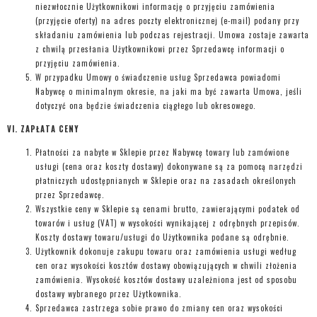
niezwłocznie Użytkownikowi informację o przyjęciu zamówienia
(przyjęcie oferty) na adres poczty elektronicznej (e-mail) podany przy
składaniu zamówienia lub podczas rejestracji. Umowa zostaje zawarta
z chwilą przesłania Użytkownikowi przez Sprzedawcę informacji o
przyjęciu zamówienia.
W przypadku Umowy o świadczenie usług Sprzedawca powiadomi
Nabywcę o minimalnym okresie, na jaki ma być zawarta Umowa, jeśli
dotyczyć ona będzie świadczenia ciągłego lub okresowego.
VI. ZAPŁATA CENY
Płatności za nabyte w Sklepie przez Nabywcę towary lub zamówione
usługi (cena oraz koszty dostawy) dokonywane są za pomocą narzędzi
płatniczych udostępnianych w Sklepie oraz na zasadach określonych
przez Sprzedawcę.
Wszystkie ceny w Sklepie są cenami brutto, zawierającymi podatek od
towarów i usług (VAT) w wysokości wynikającej z odrębnych przepisów.
Koszty dostawy towaru/usługi do Użytkownika podane są odrębnie.
Użytkownik dokonuje zakupu towaru oraz zamówienia usługi według
cen oraz wysokości kosztów dostawy obowiązujących w chwili złożenia
zamówienia. Wysokość kosztów dostawy uzależniona jest od sposobu
dostawy wybranego przez Użytkownika.
Sprzedawca zastrzega sobie prawo do zmiany cen oraz wysokości