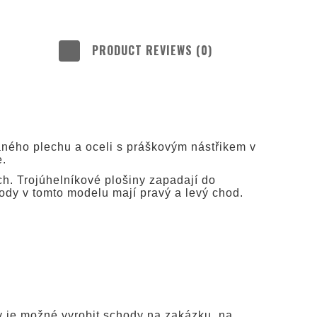
PRODUCT REVIEWS (0)
aného plechu a oceli s práškovým nástřikem v
e.
ch. Trojúhelníkové plošiny zapadají do
ody v tomto modelu mají pravý a levý chod.
y je možné vyrobit schody na zakázku, na