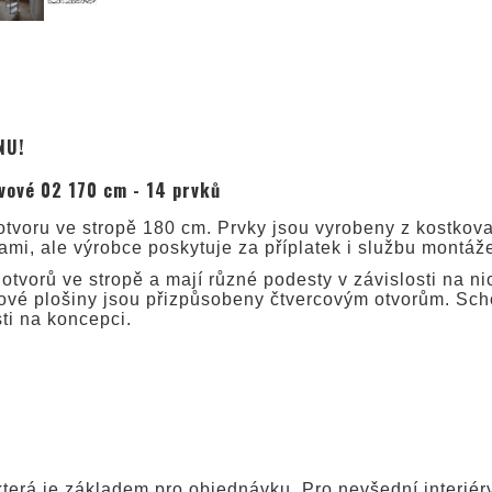
NU!
vové 02 170 cm - 14 prvků
tvoru ve stropě 180 cm. Prvky jsou vyrobeny z kostkov
sami, ale výrobce poskytuje za příplatek i službu montáž
tvorů ve stropě a mají různé podesty v závislosti na ni
kové plošiny jsou přizpůsobeny čtvercovým otvorům. Sch
ti na koncepci.
terá je základem pro objednávku. Pro nevšední interiér