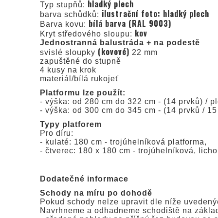
hladký plech
Typ stupňů:
ilustrační foto: hladký plech
barva schůdků:
bílá barva (RAL 9003)
Barva kovu:
kov
Kryt středového sloupu:
Jednostranná balustráda + na podestě
(kovové)
svislé sloupky
22 mm
zapuštěné do stupně
4 kusy na krok
materiál/bílá rukojeť
Platformu lze použít:
- výška: od 280 cm do 322 cm - (14 prvků) / p
- výška: od 300 cm do 345 cm - (14 prvků / 15
Typy platforem
Pro díru:
- kulaté: 180 cm - trojúhelníková platforma,
- čtverec: 180 x 180 cm - trojúhelníková, lich
Dodatečné informace
Schody na míru po dohodě
Pokud schody nelze upravit dle níže uvedený
Navrhneme a odhadneme schodiště na zákla