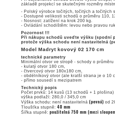
základě projekcí se skutečnými rozměry místn
- Polský výrobce točitých, točitých a točitýc
- Dostupné velikosti schodů o průměru 110, 12
- Nosnost: zatížení na krok 200 kg.
- Ovládání schodištěm: levou nebo pravou ru
Pozornost !!!
Při nákupu schodů uveďte výšku (spodní pa
protože výška schodu není nastavitelná (p
Model Madryt kovový 02 170 cm
technické parametry
Minimální otvor ve stropě - schody o průměru 
- kulatý otvor 180 cm,
- čtvercový otvor 180x180 cm,
- obdélníkový otvor (ale kratší strana je o 10
- přímo sousedí s mezipatrem
Technický popis
Počet prvků: 14 kusů (13 schodů + 1 plošina)
výška podlaží: 280,0 / 345,0 cm
(pevná)
Výška schodu: není nastavitelná
od 20
40 mm
Tloušťka stupně:
použitelná 750 mm (mezi sloupem
Šířka stupně: