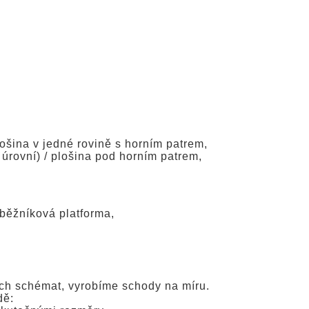
lošina v jedné rovině s horním patrem,
 úrovní) / plošina pod horním patrem,
oběžníková platforma,
ch schémat, vyrobíme schody na míru.
dě: