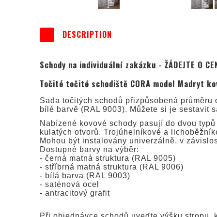
DESCRIPTION
Schody na individuální zakázku - ŽÁDEJTE O CE
Točité točité schodiště CORA model Madryt ko
Sada točitých schodů přizpůsobená průměru o
bílé barvě (RAL 9003). Můžete si je sestavit 
Nabízené kovové schody pasují do dvou typů o
kulatých otvorů. Trojúhelníkové a lichoběžní
Mohou být instalovány univerzálně, v závislos
Dostupné barvy na výběr:
- černá matná struktura (RAL 9005)
- stříbrná matná struktura (RAL 9006)
- bílá barva (RAL 9003)
- saténová ocel
- antracitový grafit
Při objednávce schodů uveďte výšku stropu, k