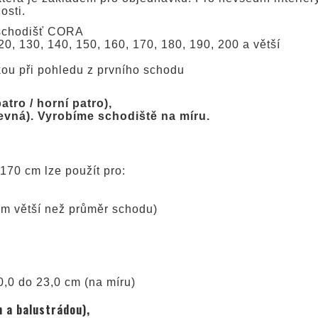
osti.
h schodišť CORA
0, 130, 140, 150, 160, 170, 180, 190, 200 a větší
kou při pohledu z prvního schodu
tro / horní patro),
evná). Vyrobíme schodiště na míru.
170 cm lze použít pro:
 cm větší než průměr schodu)
,0 do 23,0 cm (na míru)
 a balustrádou),