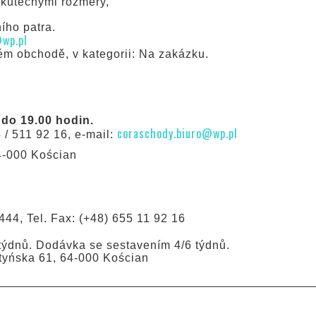
skutečnými rozměry,
ního patra.
@wp.pl
ém obchodě, v kategorii: Na zakázku.
do 19.00 hodin.
coraschody.biuro@wp.pl
 / 511 92 16, e-mail:
64-000 Kościan
444, Tel. Fax: (+48) 655 11 92 16
ýdnů. Dodávka se sestavením 4/6 týdnů.
styńska 61, 64-000 Kościan