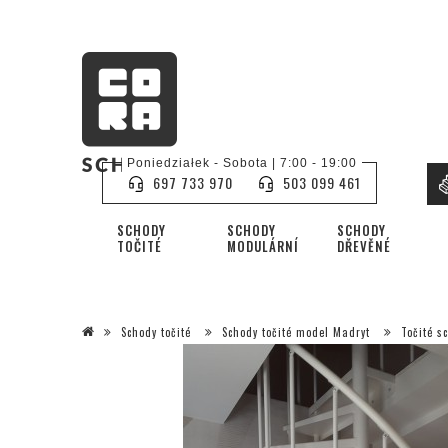
Poniedziałek - Sobota | 7:00 - 19:00
697 733 970
503 099 461
SCHODY
SCHODY
SCHODY
TOČITÉ
MODULÁRNÍ
DŘEVĚNÉ
Schody točité
Schody točité model Madryt
Točité s