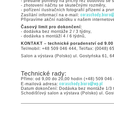
- předané pohledy na příčný řez budovou se 
- zhotovení náčrtu se skutečnými rozměry,
- pořízení ilustračních fotografií přízemí a prv
coraschody.biuro
Zasílání informací na e-mail:
Připravíme akční nabídku v našem internetov
Časový limit pro dokončení:
- dodávka bez montáže 2 / 3 týdny,
- dodávka s montáží 4 / 6 týdnů,
KONTAKT – technické poradenství od 9.00 
Tel/mobil: +48 509 046 444, Tel/fax: (0048) 65
Salon a výstava (Polsko) ul. Gostyńska 61, 
Technické rady:
Přímo: od 9,00 do 20,00 hodin (+48) 509 046 
coraschody.biuro@wp.pl
E-mailová adresa:
Datum dokončení: Dodávka bez montáže 1/3 t
Schodišťový salon a výstava (Polsko) ul. Go