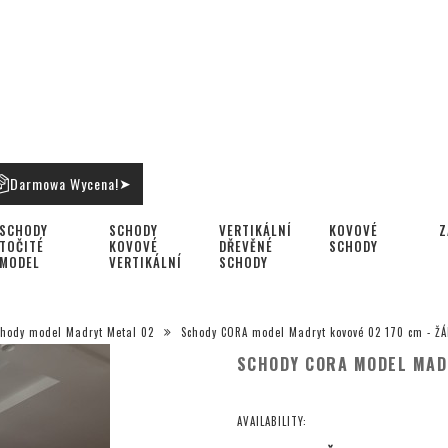
Darmowa Wycena!
➤
SCHODY
SCHODY
VERTIKÁLNÍ
KOVOVÉ
Z
TOČITÉ
KOVOVÉ
DŘEVĚNÉ
SCHODY
MODEL
VERTIKÁLNÍ
SCHODY
BAVARIA
VERTIKÁLNÍ
chody model Madryt Metal 02
Schody CORA model Madryt kovové 02 170 cm - Ž
SCHODY CORA MODEL MADR
AVAILABILITY: