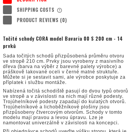
SHIPPING COSTS
THE PRICE DOES NOT INCLUDE ANY
POSSIBLE PAYMENT COSTS
PRODUCT REVIEWS (0)
Točité schody CORA model Bavaria 00 S 200 cm - 14
prvků
Sada točitých schodů přizpůsobená průměru otvoru
ve stropě 210 cm. Prvky jsou vyrobeny z masivního
dřeva (barva na výběr z barevné palety výrobce) a
práškově lakované oceli v černé matné struktuře.
Můžete si je sestavit sami, ale výrobce poskytuje za
příplatek i službu montáže.
Nabízená točitá schodiště pasují do dvou typů otvorů
ve stropě a v závislosti na nich mají různé podesty.
Trojúhelníkové podesty zapadají do kulatých otvorů.
Trojúhelníkové a lichoběžníkové plošiny jsou
přizpůsobeny čtvercovým otvorům. Schody v tomto
modelu mají pravou a levou úpravu. Lze je
namontovat univerzálně v závislosti na koncepci.
Při objednávce schodů uveďte výšku stropu, která je