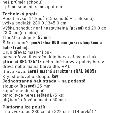
než průměr schodu)
- přímo sousedí s mezipatrem
Technický popis
Počet prvků: 14 kusů (13 schodů + 1 plošina)
výška podlaží: 280,0 / 345,0 cm
(pevná)
Výška schodu: není nastavitelná
od 20,0 do
23,0 cm (na míru)
50 mm
Tloušťka stupně:
použitelná 900 mm (mezi sloupkem a
Šířka stupně:
balustrádou),
Druh dřeva: masivní buk
barva dřeva: ilustrační foto barva dřeva na buk
přírodní BPA 185/13
nebo jiné barvy z palety barev
dřeva nebo matná barva dle. RAL
černá matná struktura (RAL 9005)
Barva kovu:
kov
Kryt středového sloupu:
Jednostranná balustráda + na podestě
(kovové)
sloupky
25 mm
zapuštěné do stupně
plnicí tyče nerez leštěná (5 ks)
ohýbané dřevěné madlo 50 mm
Platformu lze použít:
- na výšku: od 280 cm do 322 cm - (14 prvků) /