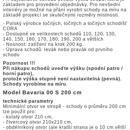
základem pro provedení objednávky. Pro nevšední
interiéry je možné na přání vyrobit schody na míru na
základě projekcí se skutečnými rozměry místnosti.
- Polský výrobce točitých, točitých a točitých schodišť
CORA
- Dostupné ve velikostech schodů 110, 120, 130,
140, 150, 160, 170, 180, 190, 200 a větších
- Nosnost: zatížení na krok 200 kg.
- Úprava schodů: levák nebo pravák od prvního
schodu
Pozornost !!!
Při nákupu schodů uveďte výšku (spodní patro /
horní patro),
protože výška stupně není nastavitelná (pevná).
Schody vyrobíme na míru.
Model Bavaria 00 S 200 cm
technické parametry
Minimální otvor ve stropě - schody o průměru 200 cm
lze použít pro:
- kulatý otvor 210 cm,
- čtvercový otvor 210x210 cm,
- obdélníkový otvor (ale kratší strana je o 10 cm větší