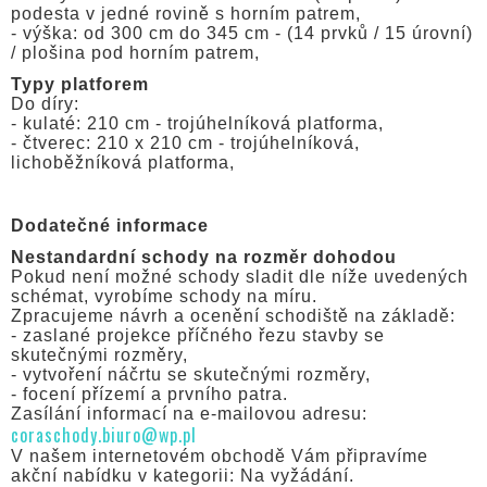
podesta v jedné rovině s horním patrem,
- výška: od 300 cm do 345 cm - (14 prvků / 15 úrovní)
/ plošina pod horním patrem,
Typy platforem
Do díry:
- kulaté: 210 cm - trojúhelníková platforma,
- čtverec: 210 x 210 cm - trojúhelníková,
lichoběžníková platforma,
Dodatečné informace
Nestandardní schody na rozměr dohodou
Pokud není možné schody sladit dle níže uvedených
schémat, vyrobíme schody na míru.
Zpracujeme návrh a ocenění schodiště na základě:
- zaslané projekce příčného řezu stavby se
skutečnými rozměry,
- vytvoření náčrtu se skutečnými rozměry,
- focení přízemí a prvního patra.
Zasílání informací na e-mailovou adresu:
coraschody.biuro@wp.pl
V našem internetovém obchodě Vám připravíme
akční nabídku v kategorii: Na vyžádání.