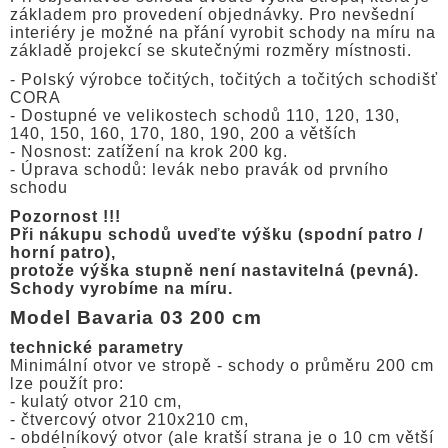
základem pro provedení objednávky. Pro nevšední
interiéry je možné na přání vyrobit schody na míru na
základě projekcí se skutečnými rozměry místnosti.
- Polský výrobce točitých, točitých a točitých schodišť
CORA
- Dostupné ve velikostech schodů 110, 120, 130,
140, 150, 160, 170, 180, 190, 200 a větších
- Nosnost: zatížení na krok 200 kg.
- Úprava schodů: levák nebo pravák od prvního
schodu
Pozornost !!!
Při nákupu schodů uveďte výšku (spodní patro /
horní patro),
protože výška stupně není nastavitelná (pevná).
Schody vyrobíme na míru.
Model Bavaria 03 200 cm
technické parametry
Minimální otvor ve stropě - schody o průměru 200 cm
lze použít pro:
- kulatý otvor 210 cm,
- čtvercový otvor 210x210 cm,
- obdélníkový otvor (ale kratší strana je o 10 cm větší