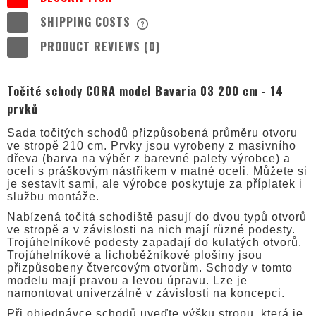
SHIPPING COSTS
THE PRICE DOES NOT INCLUDE ANY
POSSIBLE PAYMENT COSTS
PRODUCT REVIEWS (0)
Točité schody CORA model Bavaria 03 200 cm - 14
prvků
Sada točitých schodů přizpůsobená průměru otvoru
ve stropě 210 cm. Prvky jsou vyrobeny z masivního
dřeva (barva na výběr z barevné palety výrobce) a
oceli s práškovým nástřikem v matné oceli. Můžete si
je sestavit sami, ale výrobce poskytuje za příplatek i
službu montáže.
Nabízená točitá schodiště pasují do dvou typů otvorů
ve stropě a v závislosti na nich mají různé podesty.
Trojúhelníkové podesty zapadají do kulatých otvorů.
Trojúhelníkové a lichoběžníkové plošiny jsou
přizpůsobeny čtvercovým otvorům. Schody v tomto
modelu mají pravou a levou úpravu. Lze je
namontovat univerzálně v závislosti na koncepci.
Při objednávce schodů uveďte výšku stropu, která je