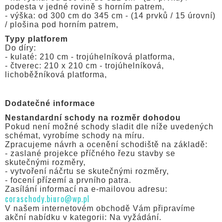
podesta v jedné rovině s horním patrem,
- výška: od 300 cm do 345 cm - (14 prvků / 15 úrovní)
/ plošina pod horním patrem,
Typy platforem
Do díry:
- kulaté: 210 cm - trojúhelníková platforma,
- čtverec: 210 x 210 cm - trojúhelníková,
lichoběžníková platforma,
Dodatečné informace
Nestandardní schody na rozměr dohodou
Pokud není možné schody sladit dle níže uvedených
schémat, vyrobíme schody na míru.
Zpracujeme návrh a ocenění schodiště na základě:
- zaslané projekce příčného řezu stavby se
skutečnými rozměry,
- vytvoření náčrtu se skutečnými rozměry,
- focení přízemí a prvního patra.
Zasílání informací na e-mailovou adresu:
coraschody.biuro@wp.pl
V našem internetovém obchodě Vám připravíme
akční nabídku v kategorii: Na vyžádání.