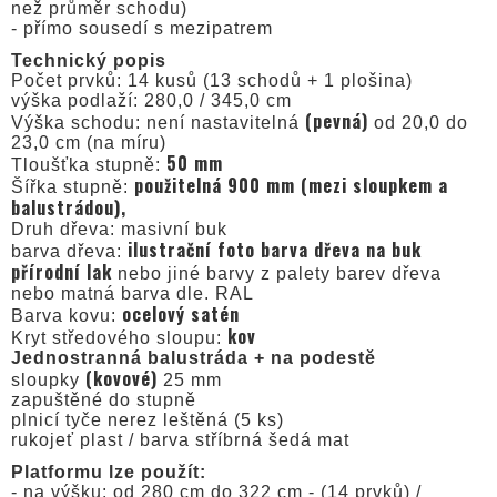
než průměr schodu)
- přímo sousedí s mezipatrem
Technický popis
Počet prvků: 14 kusů (13 schodů + 1 plošina)
výška podlaží: 280,0 / 345,0 cm
(pevná)
Výška schodu: není nastavitelná
od 20,0 do
23,0 cm (na míru)
50 mm
Tloušťka stupně:
použitelná 900 mm (mezi sloupkem a
Šířka stupně:
balustrádou),
Druh dřeva: masivní buk
ilustrační foto barva dřeva na buk
barva dřeva:
přírodní lak
nebo jiné barvy z palety barev dřeva
nebo matná barva dle. RAL
ocelový satén
Barva kovu:
kov
Kryt středového sloupu:
Jednostranná balustráda + na podestě
(kovové)
sloupky
25 mm
zapuštěné do stupně
plnicí tyče nerez leštěná (5 ks)
rukojeť plast / barva stříbrná šedá mat
Platformu lze použít:
- na výšku: od 280 cm do 322 cm - (14 prvků) /