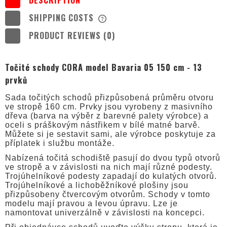
SHIPPING COSTS
THE PRICE DOES NOT INCLUDE ANY
POSSIBLE PAYMENT COSTS
PRODUCT REVIEWS (0)
Točité schody CORA model Bavaria 05 150 cm - 13
prvků
Sada točitých schodů přizpůsobená průměru otvoru
ve stropě 160 cm. Prvky jsou vyrobeny z masivního
dřeva (barva na výběr z barevné palety výrobce) a
oceli s práškovým nástřikem v bílé matné barvě.
Můžete si je sestavit sami, ale výrobce poskytuje za
příplatek i službu montáže.
Nabízená točitá schodiště pasují do dvou typů otvorů
ve stropě a v závislosti na nich mají různé podesty.
Trojúhelníkové podesty zapadají do kulatých otvorů.
Trojúhelníkové a lichoběžníkové plošiny jsou
přizpůsobeny čtvercovým otvorům. Schody v tomto
modelu mají pravou a levou úpravu. Lze je
namontovat univerzálně v závislosti na koncepci.