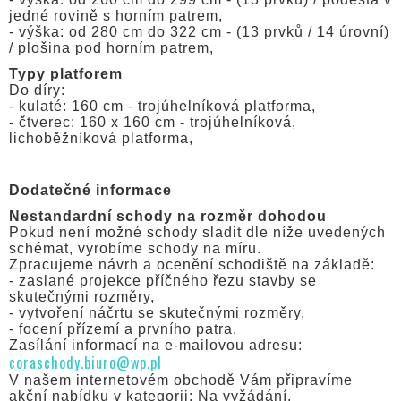
jedné rovině s horním patrem,
- výška: od 280 cm do 322 cm - (13 prvků / 14 úrovní)
/ plošina pod horním patrem,
Typy platforem
Do díry:
- kulaté: 160 cm - trojúhelníková platforma,
- čtverec: 160 x 160 cm - trojúhelníková,
lichoběžníková platforma,
Dodatečné informace
Nestandardní schody na rozměr dohodou
Pokud není možné schody sladit dle níže uvedených
schémat, vyrobíme schody na míru.
Zpracujeme návrh a ocenění schodiště na základě:
- zaslané projekce příčného řezu stavby se
skutečnými rozměry,
- vytvoření náčrtu se skutečnými rozměry,
- focení přízemí a prvního patra.
Zasílání informací na e-mailovou adresu:
coraschody.biuro@wp.pl
V našem internetovém obchodě Vám připravíme
akční nabídku v kategorii: Na vyžádání.