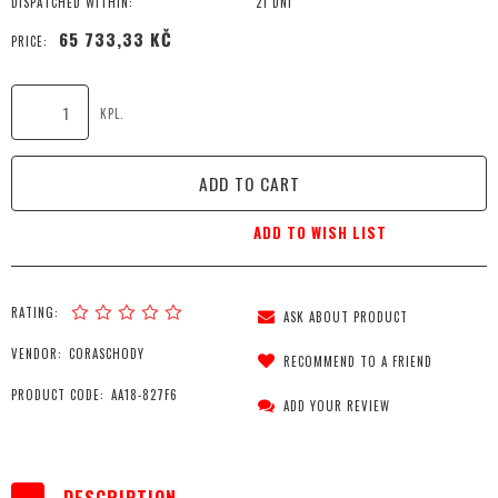
DISPATCHED WITHIN:
21 DNI
65 733,33 KČ
PRICE:
KPL.
ADD TO CART
ADD TO WISH LIST
RATING:
ASK ABOUT PRODUCT
VENDOR:
CORASCHODY
RECOMMEND TO A FRIEND
PRODUCT CODE:
AA18-827F6
ADD YOUR REVIEW
DESCRIPTION