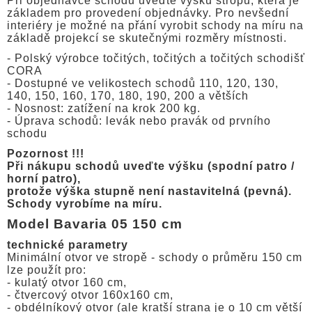
Při objednávce schodů uveďte výšku stropu, která je
základem pro provedení objednávky. Pro nevšední
interiéry je možné na přání vyrobit schody na míru na
základě projekcí se skutečnými rozměry místnosti.
- Polský výrobce točitých, točitých a točitých schodišť
CORA
- Dostupné ve velikostech schodů 110, 120, 130,
140, 150, 160, 170, 180, 190, 200 a větších
- Nosnost: zatížení na krok 200 kg.
- Úprava schodů: levák nebo pravák od prvního
schodu
Pozornost !!!
Při nákupu schodů uveďte výšku (spodní patro /
horní patro),
protože výška stupně není nastavitelná (pevná).
Schody vyrobíme na míru.
Model Bavaria 05 150 cm
technické parametry
Minimální otvor ve stropě - schody o průměru 150 cm
lze použít pro:
- kulatý otvor 160 cm,
- čtvercový otvor 160x160 cm,
- obdélníkový otvor (ale kratší strana je o 10 cm větší