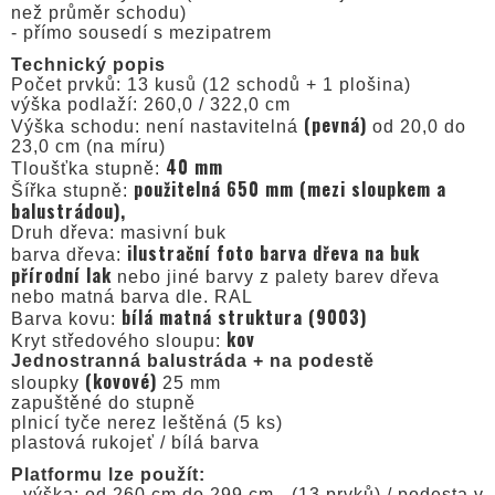
než průměr schodu)
- přímo sousedí s mezipatrem
Technický popis
Počet prvků: 13 kusů (12 schodů + 1 plošina)
výška podlaží: 260,0 / 322,0 cm
(pevná)
Výška schodu: není nastavitelná
od 20,0 do
23,0 cm (na míru)
40 mm
Tloušťka stupně:
použitelná 650 mm (mezi sloupkem a
Šířka stupně:
balustrádou),
Druh dřeva: masivní buk
ilustrační foto barva dřeva na buk
barva dřeva:
přírodní lak
nebo jiné barvy z palety barev dřeva
nebo matná barva dle. RAL
bílá matná struktura (9003)
Barva kovu:
kov
Kryt středového sloupu:
Jednostranná balustráda + na podestě
(kovové)
sloupky
25 mm
zapuštěné do stupně
plnicí tyče nerez leštěná (5 ks)
plastová rukojeť / bílá barva
Platformu lze použít:
- výška: od 260 cm do 299 cm - (13 prvků) / podesta v