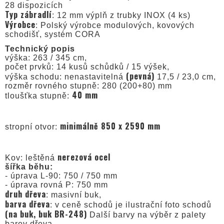
28 dispozicích
Typ zábradlí
: 12 mm výplň z trubky INOX (4 ks)
Výrobce
: Polský výrobce modulových, kovových
schodišť, systém CORA
Technický popis
výška: 263 / 345 cm,
počet prvků: 14 kusů schůdků / 15 výšek,
(pevná)
výška schodu: nenastavitelná
17,5 / 23,0 cm,
rozměr rovného stupně: 280 (200+80) mm
40 mm
tloušťka stupně:
minimálně 850 x 2590 mm
stropní otvor:
nerezová ocel
Kov: leštěná
šířka běhu:
- úprava L-90: 750 / 750 mm
- úprava rovná P: 750 mm
druh dřeva
: masivní buk,
barva dřeva
: v ceně schodů je ilustrační foto schodů
(na buk, buk BR-248)
Další barvy na výběr z palety
barev dřeva