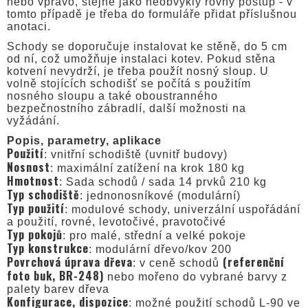
nebo vpravo, stejně jako neobvyklý rovný postup - v
tomto případě je třeba do formuláře přidat příslušnou
anotaci.
Schody se doporučuje instalovat ke stěně, do 5 cm
od ní, což umožňuje instalaci kotev. Pokud stěna
kotvení nevydrží, je třeba použít nosný sloup. U
volně stojících schodišť se počítá s použitím
nosného sloupu a také oboustranného
bezpečnostního zábradlí, další možnosti na
vyžádání.
Popis, parametry, aplikace
Použití
: vnitřní schodiště (uvnitř budovy)
Nosnost
: maximální zatížení na krok 180 kg
Hmotnost
: Sada schodů / sada 14 prvků 210 kg
Typ schodiště
: jednonosníkové (modulární)
Typ použití
: modulové schody, univerzální uspořádání
a použití, rovné, levotočivé, pravotočivé
Typ pokojů
: pro malé, střední a velké pokoje
Typ konstrukce
: modulární dřevo/kov 200
Povrchová úprava dřeva
(referenční
: v ceně schodů
foto buk, BR-248)
nebo mořeno do vybrané barvy z
palety barev dřeva
Konfigurace, dispozice
: možné použití schodů L-90 ve