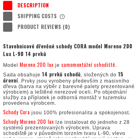
DESCRIPTION
SHIPPING COSTS
THE PRICE DOES NOT INCLUDE ANY
POSSIBLE PAYMENT COSTS
PRODUCT REVIEWS (0)
Stavebnicové dřevěné schody CORA model Moreno 200
Lux L-90 14 prvků
Moreno 200 lux
samomontážní schodiště
Model
je
.
14 prvků schodů
15
Sada obsahuje
, složených do
úrovní
. Prvky jsou vyrobeny především z masivního
dřeva (barva na výběr z barevné palety prezentované
výrobcem) a leštěné nerezové oceli. Po objednání
služby za příplatek je odborná montáž v tuzemsku
provedena výrobcem.
Schody Cora
jsou 100% profesionalita a spokojenost.
Schody Moreno 200 lux
lze instalovat do jednoho z 28
systémů prezentovaných výrobcem. Úprava
schodiště je v původním torzním tvaru L-90, vlevo