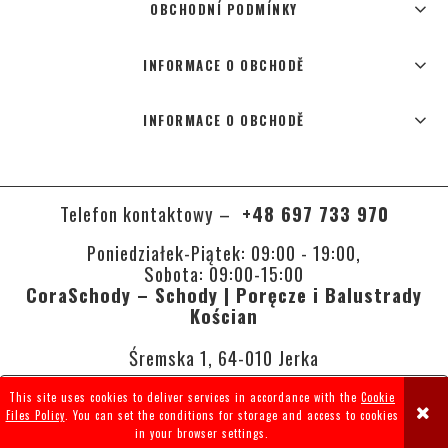
OBCHODNÍ PODMÍNKY
INFORMACE O OBCHODĚ
INFORMACE O OBCHODĚ
Telefon kontaktowy –
+48 697 733 970
Poniedziałek-Piątek: 09:00 - 19:00,
Sobota: 09:00-15:00
CoraSchody – Schody | Poręcze i Balustrady
Kościan
Śremska 1, 64-010 Jerka
This site uses cookies to deliver services in accordance with the
Cookie
VIEW FULL VERSION OF THE SITE
Files Policy
. You can set the conditions for storage and access to cookies
in your browser settings.
Sklep internetowy Shoper.pl