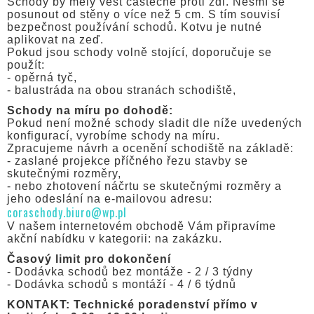
Schody by měly vést částečně proti zdi. Nesmí se
posunout od stěny o více než 5 cm. S tím souvisí
bezpečnost používání schodů. Kotvu je nutné
aplikovat na zeď.
Pokud jsou schody volně stojící, doporučuje se
použít:
- opěrná tyč,
- balustráda na obou stranách schodiště,
Schody na míru po dohodě:
Pokud není možné schody sladit dle níže uvedených
konfigurací, vyrobíme schody na míru.
Zpracujeme návrh a ocenění schodiště na základě:
- zaslané projekce příčného řezu stavby se
skutečnými rozměry,
- nebo zhotovení náčrtu se skutečnými rozměry a
jeho odeslání na e-mailovou adresu:
coraschody.biuro@wp.pl
V našem internetovém obchodě Vám připravíme
akční nabídku v kategorii: na zakázku.
Časový limit pro dokončení
- Dodávka schodů bez montáže - 2 / 3 týdny
- Dodávka schodů s montáží - 4 / 6 týdnů
KONTAKT: Technické poradenství přímo v