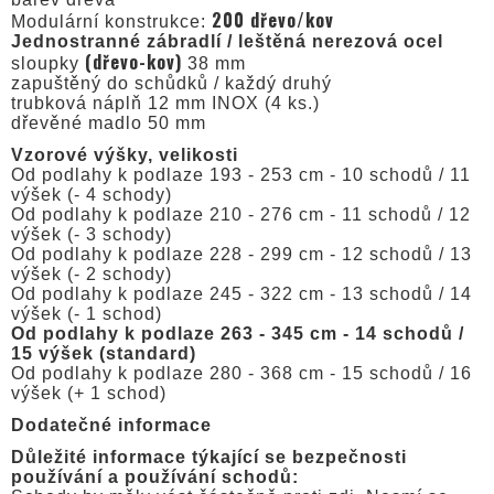
200 dřevo/kov
Modulární konstrukce:
Jednostranné zábradlí / leštěná nerezová ocel
(dřevo-kov)
sloupky
38 mm
zapuštěný do schůdků / každý druhý
trubková náplň 12 mm INOX (4 ks.)
dřevěné madlo 50 mm
Vzorové výšky, velikosti
Od podlahy k podlaze 193 - 253 cm - 10 schodů / 11
výšek (- 4 schody)
Od podlahy k podlaze 210 - 276 cm - 11 schodů / 12
výšek (- 3 schody)
Od podlahy k podlaze 228 - 299 cm - 12 schodů / 13
výšek (- 2 schody)
Od podlahy k podlaze 245 - 322 cm - 13 schodů / 14
výšek (- 1 schod)
Od podlahy k podlaze 263 - 345 cm - 14 schodů /
15 výšek (standard)
Od podlahy k podlaze 280 - 368 cm - 15 schodů / 16
výšek (+ 1 schod)
Dodatečné informace
Důležité informace týkající se bezpečnosti
používání a používání schodů: