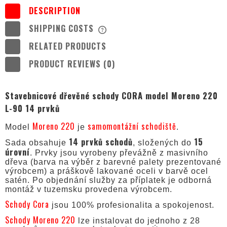
DESCRIPTION
SHIPPING COSTS
THE PRICE DOES NOT INCLUDE ANY
POSSIBLE PAYMENT COSTS
RELATED PRODUCTS
PRODUCT REVIEWS (0)
Stavebnicové dřevěné schody CORA model Moreno 220
L-90 14 prvků
Moreno 220
samomontážní schodiště
Model
je
.
14 prvků schodů
15
Sada obsahuje
, složených do
úrovní
. Prvky jsou vyrobeny převážně z masivního
dřeva (barva na výběr z barevné palety prezentované
výrobcem) a práškově lakované oceli v barvě ocel
satén. Po objednání služby za příplatek je odborná
montáž v tuzemsku provedena výrobcem.
Schody Cora
jsou 100% profesionalita a spokojenost.
Schody Moreno 220
lze instalovat do jednoho z 28