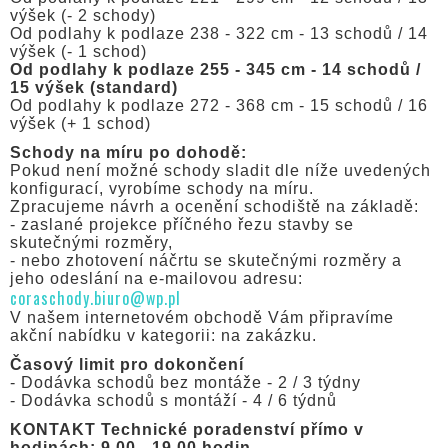
výšek (- 2 schody)
Od podlahy k podlaze 238 - 322 cm - 13 schodů / 14
výšek (- 1 schod)
Od podlahy k podlaze 255 - 345 cm - 14 schodů /
15 výšek (standard)
Od podlahy k podlaze 272 - 368 cm - 15 schodů / 16
výšek (+ 1 schod)
Schody na míru po dohodě:
Pokud není možné schody sladit dle níže uvedených
konfigurací, vyrobíme schody na míru.
Zpracujeme návrh a ocenění schodiště na základě:
- zaslané projekce příčného řezu stavby se
skutečnými rozměry,
- nebo zhotovení náčrtu se skutečnými rozměry a
jeho odeslání na e-mailovou adresu:
coraschody.biuro@wp.pl
V našem internetovém obchodě Vám připravíme
akční nabídku v kategorii: na zakázku.
Časový limit pro dokončení
- Dodávka schodů bez montáže - 2 / 3 týdny
- Dodávka schodů s montáží - 4 / 6 týdnů
KONTAKT Technické poradenství přímo v
hodinách: 9.00 - 19.00 hodin.