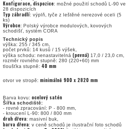
Konfigurace, dispozice
: možné použití schodů L-90 ve
28 dispozicích
Typ zábradlí
: výplň, tyče z leštěné nerezové oceli (5
ks)
Výrobce
: Polský výrobce modulových, kovových
schodišť, systém CORA
Technický popis
výška: 255 / 345 cm,
počet prvků: 14 kusů / 15 výšek,
(pevná)
výška schodu: nenastavitelná
17,0 / 23,0 cm,
rozměr rovného stupně: 280 (220+60) mm
40 mm
tloušťka stupně:
minimálně 900 x 2820 mm
otvor ve stropě:
ocelový satén
Barva kovu:
Šířka schodiště:
- rovné zpracování: P - 800 mm,
- kroucení L-90: 800 / 800 mm
druh dřeva
: masivní buk,
barva dřeva
: v ceně schodů je ilustrační foto schodů