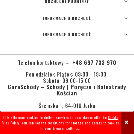
OBCHODNÍ PODMÍNKY
INFORMACE O OBCHODĚ
INFORMACE O OBCHODĚ
Telefon kontaktowy –
+48 697 733 970
Poniedziałek-Piątek: 09:00 - 19:00,
Sobota: 09:00-15:00
CoraSchody – Schody | Poręcze i Balustrady
Kościan
Śremska 1, 64-010 Jerka
This site uses cookies to deliver services in accordance with the
Cookie
VIEW FULL VERSION OF THE SITE
Files Policy
. You can set the conditions for storage and access to cookies
in your browser settings.
Sklep internetowy Shoper.pl