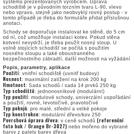
systémů prezentovaných výrobcem. Úprava
schodiště je v původním torzním tvaru L-90, vlevo
nebo vpravo, stejně jako neobvyklý rovný postup - v
tomto případě je třeba do formuláře přidat příslušnou
anotaci.
Schody se doporučuje instalovat ke stěně, do 5 cm
od ní, což umožňuje instalaci kotev. Pokud stěna
kotvení nevydrží, je třeba použít nosný sloup. U
volně stojících schodišť se počítá s použitím
nosného sloupu a také oboustranného
bezpečnostního zábradlí, další možnosti na vyžádání
Popis, parametry, aplikace
Použití
: vnitřní schodiště (uvnitř budovy)
Nosnost
: maximální zatížení na krok 200 kg
Hmotnost
: Sada schodů / sada 14 prvků 250 kg
Typ schodiště
: jednonosníkové (modulární)
Typ použití
: modulové schody, univerzální uspořádání
a použití, rovné, levotočivé, pravotočivé
Typ pokojů
: pro malé, střední a velké pokoje
Typ konstrukce
: modulární dřevo/kov 250
Povrchová úprava dřeva
(referenční
: v ceně schodů
foto buk / Orange Br-3027)
nebo mořeno do vybrané
barvy z palety barev dřeva