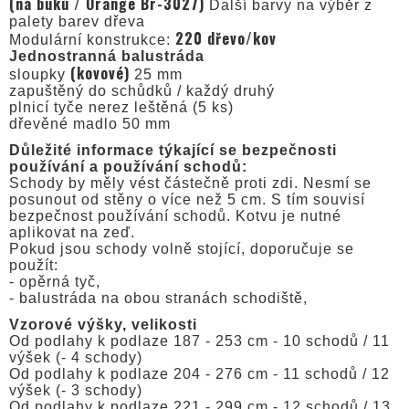
(na buku / Orange Br-3027)
Další barvy na výběr z
palety barev dřeva
220 dřevo/kov
Modulární konstrukce:
Jednostranná balustráda
(kovové)
sloupky
25 mm
zapuštěný do schůdků / každý druhý
plnicí tyče nerez leštěná (5 ks)
dřevěné madlo 50 mm
Důležité informace týkající se bezpečnosti
používání a používání schodů:
Schody by měly vést částečně proti zdi. Nesmí se
posunout od stěny o více než 5 cm. S tím souvisí
bezpečnost používání schodů. Kotvu je nutné
aplikovat na zeď.
Pokud jsou schody volně stojící, doporučuje se
použít:
- opěrná tyč,
- balustráda na obou stranách schodiště,
Vzorové výšky, velikosti
Od podlahy k podlaze 187 - 253 cm - 10 schodů / 11
výšek (- 4 schody)
Od podlahy k podlaze 204 - 276 cm - 11 schodů / 12
výšek (- 3 schody)
Od podlahy k podlaze 221 - 299 cm - 12 schodů / 13