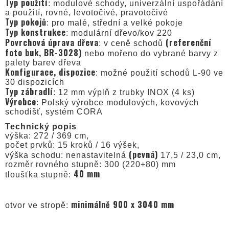
Typ použití
: modulové schody, univerzální uspořádání
a použití, rovné, levotočivé, pravotočivé
Typ pokojů
: pro malé, střední a velké pokoje
Typ konstrukce
: modulární dřevo/kov 220
Povrchová úprava dřeva
(referenční
: v ceně schodů
foto buk, BR-3028)
nebo mořeno do vybrané barvy z
palety barev dřeva
Konfigurace, dispozice
: možné použití schodů L-90 ve
30 dispozicích
Typ zábradlí
: 12 mm výplň z trubky INOX (4 ks)
Výrobce
: Polský výrobce modulových, kovových
schodišť, systém CORA
Technický popis
výška: 272 / 369 cm,
počet prvků: 15 kroků / 16 výšek,
(pevná)
výška schodu: nenastavitelná
17,5 / 23,0 cm,
rozměr rovného stupně: 300 (220+80) mm
40 mm
tloušťka stupně:
minimálně 900 x 3040 mm
otvor ve stropě: