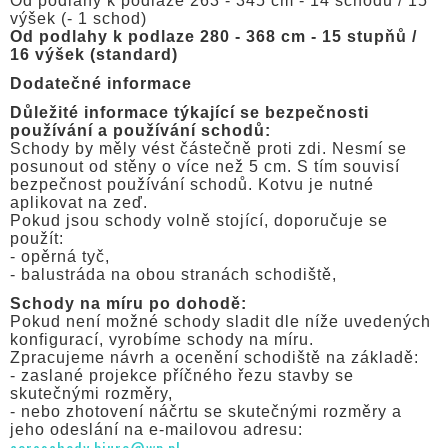
Od podlahy k podlaze 263 - 345 cm - 14 schodů / 15
výšek (- 1 schod)
Od podlahy k podlaze 280 - 368 cm - 15 stupňů /
16 výšek (standard)
Dodatečné informace
Důležité informace týkající se bezpečnosti
používání a používání schodů:
Schody by měly vést částečně proti zdi. Nesmí se
posunout od stěny o více než 5 cm. S tím souvisí
bezpečnost používání schodů. Kotvu je nutné
aplikovat na zeď.
Pokud jsou schody volně stojící, doporučuje se
použít:
- opěrná tyč,
- balustráda na obou stranách schodiště,
Schody na míru po dohodě:
Pokud není možné schody sladit dle níže uvedených
konfigurací, vyrobíme schody na míru.
Zpracujeme návrh a ocenění schodiště na základě:
- zaslané projekce příčného řezu stavby se
skutečnými rozměry,
- nebo zhotovení náčrtu se skutečnými rozměry a
jeho odeslání na e-mailovou adresu: