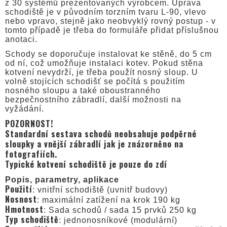
z 30 systémů prezentovaných výrobcem. Úprava
schodiště je v původním torzním tvaru L-90, vlevo
nebo vpravo, stejně jako neobvyklý rovný postup - v
tomto případě je třeba do formuláře přidat příslušnou
anotaci.
Schody se doporučuje instalovat ke stěně, do 5 cm
od ní, což umožňuje instalaci kotev. Pokud stěna
kotvení nevydrží, je třeba použít nosný sloup. U
volně stojících schodišť se počítá s použitím
nosného sloupu a také oboustranného
bezpečnostního zábradlí, další možnosti na
vyžádání.
POZORNOST!
Standardní sestava schodů neobsahuje podpěrné
sloupky a vnější zábradlí jak je znázorněno na
fotografiích.
Typické kotvení schodiště je pouze do zdí
Popis, parametry, aplikace
Použití
: vnitřní schodiště (uvnitř budovy)
Nosnost
: maximální zatížení na krok 190 kg
Hmotnost
: Sada schodů / sada 15 prvků 250 kg
Typ schodiště
: jednonosníkové (modulární)