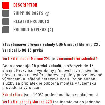
DESCRIPTION
SHIPPING COSTS
THE PRICE DOES NOT INCLUDE ANY
POSSIBLE PAYMENT COSTS
RELATED PRODUCTS
PRODUCT REVIEWS (0)
Stavebnicové dřevěné schody CORA model Moreno 220
Vertical L-90 15 prvků
Vertikální model Moreno 220
samomontážní schodiště
je
.
15 prvků schodů
16
Sada obsahuje
, složených do
úrovní
. Prvky jsou vyrobeny především z masivního
dřeva (barva na výběr z barevné palety prezentované
výrobcem) a leštěné nerezové oceli. Po objednání
služby za příplatek je odborná montáž v tuzemsku
provedena výrobcem.
Schody Cora
jsou 100% profesionalita a spokojenost.
Vertikální schody Moreno 220
lze instalovat do jednoho