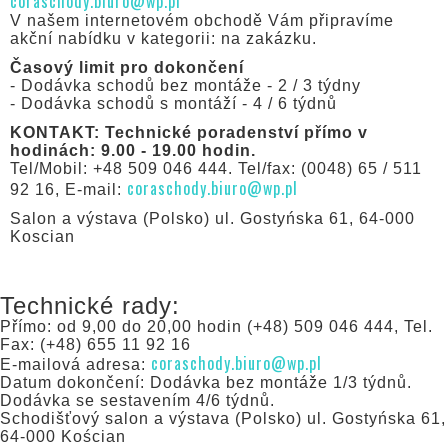
coraschody.biuro@wp.pl
V našem internetovém obchodě Vám připravíme
akční nabídku v kategorii: na zakázku.
Časový limit pro dokončení
- Dodávka schodů bez montáže - 2 / 3 týdny
- Dodávka schodů s montáží - 4 / 6 týdnů
KONTAKT: Technické poradenství přímo v
hodinách: 9.00 - 19.00 hodin.
Tel/Mobil: +48 509 046 444. Tel/fax: (0048) 65 / 511
coraschody.biuro@wp.pl
92 16, E-mail:
Salon a výstava (Polsko) ul. Gostyńska 61, 64-000
Koscian
Technické rady:
Přímo: od 9,00 do 20,00 hodin (+48) 509 046 444, Tel.
Fax: (+48) 655 11 92 16
coraschody.biuro@wp.pl
E-mailová adresa:
Datum dokončení: Dodávka bez montáže 1/3 týdnů.
Dodávka se sestavením 4/6 týdnů.
Schodišťový salon a výstava (Polsko) ul. Gostyńska 61,
64-000 Kościan