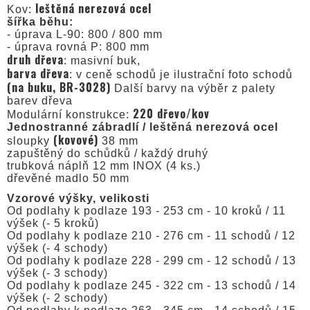
leštěná nerezová ocel
Kov:
šířka běhu:
- úprava L-90: 800 / 800 mm
- úprava rovná P: 800 mm
druh dřeva
: masivní buk,
barva dřeva
: v ceně schodů je ilustrační foto schodů
(na buku, BR-3028)
Další barvy na výběr z palety
barev dřeva
220 dřevo/kov
Modulární konstrukce:
Jednostranné zábradlí / leštěná nerezová ocel
(kovové)
sloupky
38 mm
zapuštěný do schůdků / každý druhý
trubková náplň 12 mm INOX (4 ks.)
dřevěné madlo 50 mm
Vzorové výšky, velikosti
Od podlahy k podlaze 193 - 253 cm - 10 kroků / 11
výšek (- 5 kroků)
Od podlahy k podlaze 210 - 276 cm - 11 schodů / 12
výšek (- 4 schody)
Od podlahy k podlaze 228 - 299 cm - 12 schodů / 13
výšek (- 3 schody)
Od podlahy k podlaze 245 - 322 cm - 13 schodů / 14
výšek (- 2 schody)