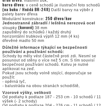
: masivní buk,
barva dřeva
: v ceně schodů je ilustrační foto schodů
(na buku / Hnědá BR-248)
Další barvy na výběr z
palety barev dřeva
250 dřevo/kov
Modulární konstrukce:
Jednostranné zábradlí / leštěná nerezová ocel
(kovové)
sloupky
38 mm
zapuštěný do schůdků / každý druhý
horizontální trubková výplň 12 mm (4 ks)
dřevěné madlo 50 mm
Důležité informace týkající se bezpečnosti
používání a používání schodů:
Schody by měly vést částečně proti zdi. Nesmí se
posunout od stěny o více než 5 cm. S tím souvisí
bezpečnost používání schodů. Kotvu je nutné
aplikovat na zeď.
Pokud jsou schody volně stojící, doporučuje se
použít:
- opěrná tyč,
- balustráda na obou stranách schodiště,
Vzorové výšky, velikosti
Od podlahy k podlaze 187 - 253 cm - 10 schodů / 11
výšek (- 2 schody)
Od podlahy k podlaze 204 - 276 cm - 11 schodů / 12