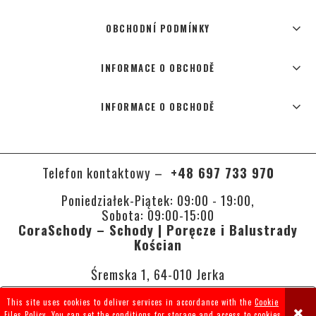
OBCHODNÍ PODMÍNKY
INFORMACE O OBCHODĚ
INFORMACE O OBCHODĚ
Telefon kontaktowy –
+48 697 733 970
Poniedziałek-Piątek: 09:00 - 19:00,
Sobota: 09:00-15:00
CoraSchody – Schody | Poręcze i Balustrady
Kościan
Śremska 1, 64-010 Jerka
This site uses cookies to deliver services in accordance with the
Cookie
VIEW FULL VERSION OF THE SITE
Files Policy
. You can set the conditions for storage and access to cookies