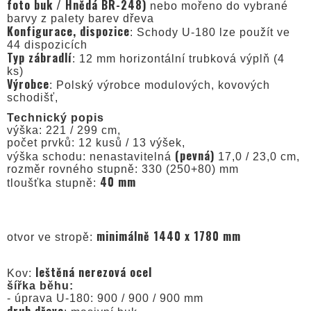
foto buk / Hnědá BR-248)
nebo mořeno do vybrané
barvy z palety barev dřeva
Konfigurace, dispozice
: Schody U-180 lze použít ve
44 dispozicích
Typ zábradlí
: 12 mm horizontální trubková výplň (4
ks)
Výrobce
: Polský výrobce modulových, kovových
schodišť,
Technický popis
výška: 221 / 299 cm,
počet prvků: 12 kusů / 13 výšek,
(pevná)
výška schodu: nenastavitelná
17,0 / 23,0 cm,
rozměr rovného stupně: 330 (250+80) mm
40 mm
tloušťka stupně:
minimálně 1440 x 1780 mm
otvor ve stropě:
leštěná nerezová ocel
Kov:
šířka běhu:
- úprava U-180: 900 / 900 / 900 mm
druh dřeva