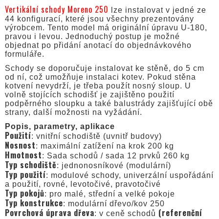
Vertikální schody Moreno 250
lze instalovat v jedné ze
44 konfigurací, které jsou všechny prezentovány
výrobcem. Tento model má originální úpravu U-180,
pravou i levou. Jednoduchý postup je možné
objednat po přidání anotací do objednávkového
formuláře.
Schody se doporučuje instalovat ke stěně, do 5 cm
od ní, což umožňuje instalaci kotev. Pokud stěna
kotvení nevydrží, je třeba použít nosný sloup. U
volně stojících schodišť je zajištěno použití
podpěrného sloupku a také balustrády zajišťující obě
strany, další možnosti na vyžádání.
Popis, parametry, aplikace
Použití
: vnitřní schodiště (uvnitř budovy)
Nosnost
: maximální zatížení na krok 200 kg
Hmotnost
: Sada schodů / sada 12 prvků 260 kg
Typ schodiště
: jednonosníkové (modulární)
Typ použití
: modulové schody, univerzální uspořádání
a použití, rovné, levotočivé, pravotočivé
Typ pokojů
: pro malé, střední a velké pokoje
Typ konstrukce
: modulární dřevo/kov 250
Povrchová úprava dřeva
(referenční
: v ceně schodů