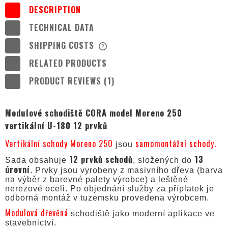
DESCRIPTION
TECHNICAL DATA
SHIPPING COSTS
THE PRICE DOES NOT INCLUDE ANY
POSSIBLE PAYMENT COSTS
RELATED PRODUCTS
PRODUCT REVIEWS (1)
Modulové schodiště CORA model Moreno 250
vertikální U-180 12 prvků
Vertikální schody Moreno 250
samomontážní schody.
jsou
12 prvků schodů
13
Sada obsahuje
, složených do
úrovní
. Prvky jsou vyrobeny z masivního dřeva (barva
na výběr z barevné palety výrobce) a leštěné
nerezové oceli. Po objednání služby za příplatek je
odborná montáž v tuzemsku provedena výrobcem.
Modulová dřevěná
schodiště jako moderní aplikace ve
stavebnictví.