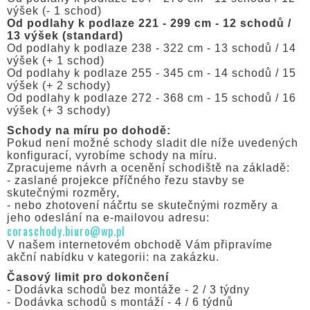
výšek (- 1 schod)
Od podlahy k podlaze 221 - 299 cm - 12 schodů /
13 výšek (standard)
Od podlahy k podlaze 238 - 322 cm - 13 schodů / 14
výšek (+ 1 schod)
Od podlahy k podlaze 255 - 345 cm - 14 schodů / 15
výšek (+ 2 schody)
Od podlahy k podlaze 272 - 368 cm - 15 schodů / 16
výšek (+ 3 schody)
Schody na míru po dohodě:
Pokud není možné schody sladit dle níže uvedených
konfigurací, vyrobíme schody na míru.
Zpracujeme návrh a ocenění schodiště na základě:
- zaslané projekce příčného řezu stavby se
skutečnými rozměry,
- nebo zhotovení náčrtu se skutečnými rozměry a
jeho odeslání na e-mailovou adresu:
coraschody.biuro@wp.pl
V našem internetovém obchodě Vám připravíme
akční nabídku v kategorii: na zakázku.
Časový limit pro dokončení
- Dodávka schodů bez montáže - 2 / 3 týdny
- Dodávka schodů s montáží - 4 / 6 týdnů