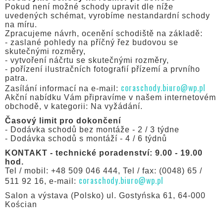
Pokud není možné schody upravit dle níže
uvedených schémat, vyrobíme nestandardní schody
na míru.
Zpracujeme návrh, ocenění schodiště na základě:
- zaslané pohledy na příčný řez budovou se
skutečnými rozměry,
- vytvoření náčrtu se skutečnými rozměry,
- pořízení ilustračních fotografií přízemí a prvního
patra.
coraschody.biuro@wp.pl
Zasílání informací na e-mail:
Akční nabídku Vám připravíme v našem internetovém
obchodě, v kategorii: Na vyžádání.
Časový limit pro dokončení
- Dodávka schodů bez montáže - 2 / 3 týdne
- Dodávka schodů s montáží - 4 / 6 týdnů
KONTAKT - technické poradenství: 9.00 - 19.00
hod.
Tel / mobil: +48 509 046 444, Tel / fax: (0048) 65 /
coraschody.biuro@wp.pl
511 92 16, e-mail:
Salon a výstava (Polsko) ul. Gostyńska 61, 64-000
Kościan