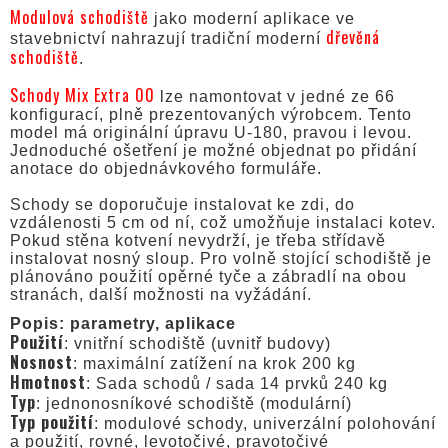
Modulová schodiště
jako moderní aplikace ve
dřevěná
stavebnictví nahrazují tradiční moderní
schodiště
.
Schody Mix Extra 00
lze namontovat v jedné ze 66
konfigurací, plně prezentovaných výrobcem. Tento
model má originální úpravu U-180, pravou i levou.
Jednoduché ošetření je možné objednat po přidání
anotace do objednávkového formuláře.
Schody se doporučuje instalovat ke zdi, do
vzdálenosti 5 cm od ní, což umožňuje instalaci kotev.
Pokud stěna kotvení nevydrží, je třeba střídavě
instalovat nosný sloup. Pro volně stojící schodiště je
plánováno použití opěrné tyče a zábradlí na obou
stranách, další možnosti na vyžádání.
Popis: parametry, aplikace
Použití
: vnitřní schodiště (uvnitř budovy)
Nosnost
: maximální zatížení na krok 200 kg
Hmotnost
: Sada schodů / sada 14 prvků 240 kg
Typ
: jednonosníkové schodiště (modulární)
Typ použití
: modulové schody, univerzální polohování
a použití, rovné, levotočivé, pravotočivé