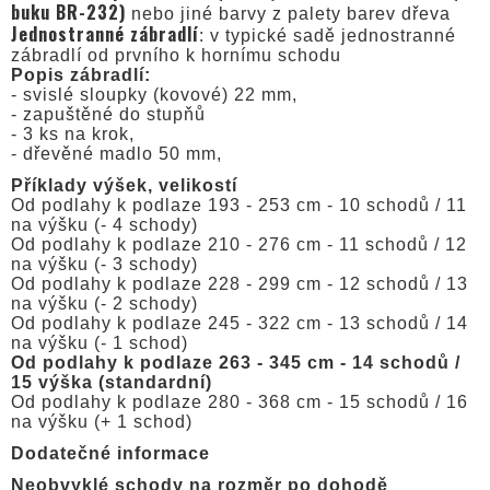
buku BR-232)
nebo jiné barvy z palety barev dřeva
Jednostranné zábradlí
: v typické sadě jednostranné
zábradlí od prvního k hornímu schodu
Popis zábradlí:
- svislé sloupky (kovové) 22 mm,
- zapuštěné do stupňů
- 3 ks na krok,
- dřevěné madlo 50 mm,
Příklady výšek, velikostí
Od podlahy k podlaze 193 - 253 cm - 10 schodů / 11
na výšku (- 4 schody)
Od podlahy k podlaze 210 - 276 cm - 11 schodů / 12
na výšku (- 3 schody)
Od podlahy k podlaze 228 - 299 cm - 12 schodů / 13
na výšku (- 2 schody)
Od podlahy k podlaze 245 - 322 cm - 13 schodů / 14
na výšku (- 1 schod)
Od podlahy k podlaze 263 - 345 cm - 14 schodů /
15 výška (standardní)
Od podlahy k podlaze 280 - 368 cm - 15 schodů / 16
na výšku (+ 1 schod)
Dodatečné informace
Neobvyklé schody na rozměr po dohodě