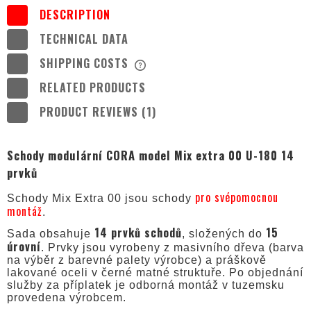
DESCRIPTION
TECHNICAL DATA
SHIPPING COSTS
THE PRICE DOES NOT INCLUDE ANY
POSSIBLE PAYMENT COSTS
RELATED PRODUCTS
PRODUCT REVIEWS (1)
Schody modulární CORA model Mix extra 00 U-180 14
prvků
pro svépomocnou
Schody Mix Extra 00 jsou schody
montáž
.
14 prvků schodů
15
Sada obsahuje
, složených do
úrovní
. Prvky jsou vyrobeny z masivního dřeva (barva
na výběr z barevné palety výrobce) a práškově
lakované oceli v černé matné struktuře. Po objednání
služby za příplatek je odborná montáž v tuzemsku
provedena výrobcem.