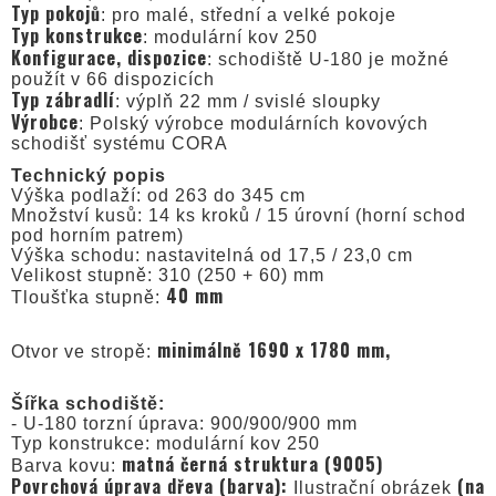
Typ pokojů
: pro malé, střední a velké pokoje
Typ konstrukce
: modulární kov 250
Konfigurace, dispozice
: schodiště U-180 je možné
použít v 66 dispozicích
Typ zábradlí
: výplň 22 mm / svislé sloupky
Výrobce
: Polský výrobce modulárních kovových
schodišť systému CORA
Technický popis
Výška podlaží: od 263 do 345 cm
Množství kusů: 14 ks kroků / 15 úrovní (horní schod
pod horním patrem)
Výška schodu: nastavitelná od 17,5 / 23,0 cm
Velikost stupně: 310 (250 + 60) mm
40 mm
Tloušťka stupně:
minimálně 1690 x 1780 mm,
Otvor ve stropě:
Šířka schodiště:
- U-180 torzní úprava: 900/900/900 mm
Typ konstrukce: modulární kov 250
matná černá struktura (9005)
Barva kovu:
Povrchová úprava dřeva (barva):
(na
Ilustrační obrázek