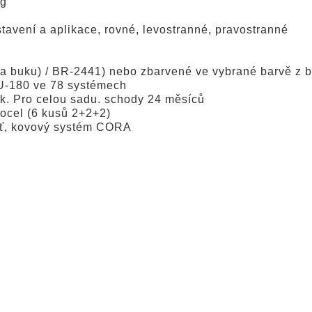
kg
tavení a aplikace, rovné, levostranné, pravostranné
na buku) / BR-2441) nebo zbarvené ve vybrané barvě z b
U-180 ve 78 systémech
k. Pro celou sadu. schody 24 měsíců
 ocel (6 kusů 2+2+2)
šť, kovový systém CORA