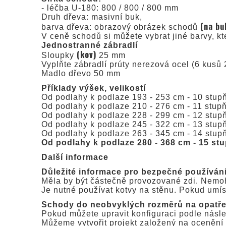
- léčba U-180: 800 / 800 / 800 mm
Druh dřeva: masivní buk,
(na bu
barva dřeva: obrazový obrázek schodů
V ceně schodů si můžete vybrat jiné barvy, kt
Jednostranné zábradlí
(kov)
Sloupky
25 mm
Vyplňte zábradlí prúty nerezová ocel (6 kusů
Madlo dřevo 50 mm
Příklady výšek, velikostí
Od podlahy k podlaze 193 - 253 cm - 10 stupňů
Od podlahy k podlaze 210 - 276 cm - 11 stupňů
Od podlahy k podlaze 228 - 299 cm - 12 stupň
Od podlahy k podlaze 245 - 322 cm - 13 stupň
Od podlahy k podlaze 263 - 345 cm - 14 stupň
Od podlahy k podlaze 280 - 368 cm - 15 stu
Další informace
Důležité informace pro bezpečné používán
Měla by být částečně provozované zdi. Nemoho
Je nutné používat kotvy na stěnu. Pokud umíst
Schody do neobvyklých rozměrů na opatře
Pokud můžete upravit konfiguraci podle násled
Můžeme vytvořit projekt založený na ocenění