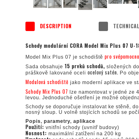
DESCRIPTION
TECHNICAL
Schody modulární CORA Model Mix Plus 07 U-1
pro svépomocno
Model Mix Plus 07 je schodiště
15 prvků schodů,
Sada obsahuje
složených d
ocelový satén.
práškově lakované oceli
Po obje
Modulová schodiště
jako moderní aplikace ve st
Schody Mix Plus 07
lze namontovat v jedné ze 4
levou. Jednoduché ošetření je možné objedna
Schody se doporučuje instalovat ke stěně, do 
nosný sloup. U volně stojících schodů se počí
Popis, parametry, aplikace
Použití:
vnitřní schody (uvnitř budovy)
Nosnost:
maximální zatížení na 200 kg