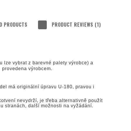
D PRODUCTS
PRODUCT REVIEWS (1)
 INCLUDE ANY
COSTS
u lze vybrat z barevné palety výrobce) a
ku provedena výrobcem.
el má originální úpravu U-180, pravou i
tvení nevydrží, je třeba alternativně použít
ou stranách, další možnosti na vyžádání.