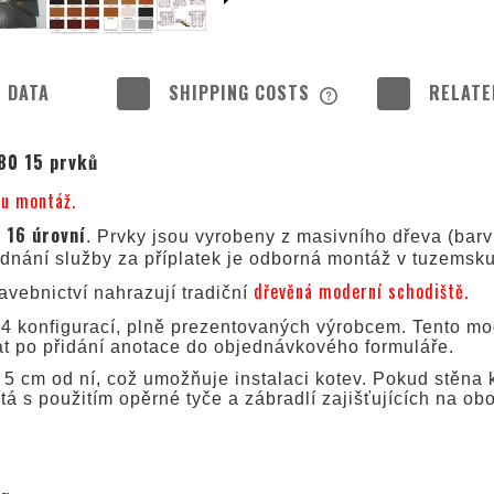
 DATA
SHIPPING COSTS
RELATE
THE PRICE DOES NOT
80 15 prvků
POSSIBLE PAYMENT 
u montáž.
16 úrovní
o
. Prvky jsou vyrobeny z masivního dřeva (barv
dnání služby za příplatek je odborná montáž v tuzems
dřevěná moderní schodiště.
avebnictví nahrazují tradiční
4 konfigurací, plně prezentovaných výrobcem. Tento mod
t po přidání anotace do objednávkového formuláře.
5 cm od ní, což umožňuje instalaci kotev. Pokud stěna ko
tá s použitím opěrné tyče a zábradlí zajišťujících na ob