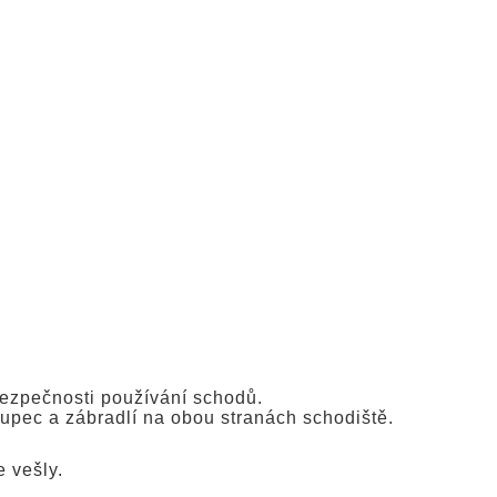
bezpečnosti používání schodů.
oupec a zábradlí na obou stranách schodiště.
e vešly.