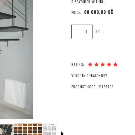
DISPATCHED WITHIN:
80 000,00 KČ
PRICE:
KPL.
RATING:
VENDOR:
CORASCHODY
PRODUCT CODE:
21738700