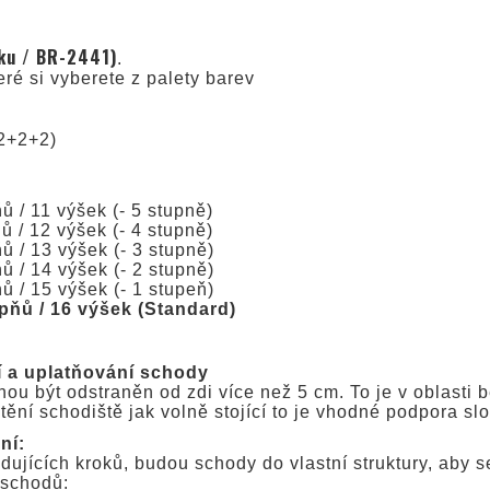
ku / BR-2441)
.
eré si vyberete z palety barev
 2+2+2)
 / 11 výšek (- 5 stupně)
 / 12 výšek (- 4 stupně)
ů / 13 výšek (- 3 stupně)
ů / 14 výšek (- 2 stupně)
ů / 15 výšek (- 1 stupeň)
pňů / 16 výšek (Standard)
í a uplatňování schody
u být odstraněn od zdi více než 5 cm. To je v oblasti 
ění schodiště jak volně stojící to je vhodné podpora sl
ní:
ujících kroků, budou schody do vlastní struktury, aby s
 schodů: