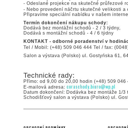
- Odeslané projekce na skutečné průřezové r
- Nebo provedení náčrtu skutečné velikosti a 
Připravíme speciální nabídku v našem intern
Termín dokončení nákupu schody:
Dodává bez montážní schodů - 2 / 3 týdny,
Dodává s montážní schodů - 4 / 6 týdny
KONTAKT - odborné poradenství v hodinách
Tel / Mobil: (+48) 509 046 444 Tel / fax: (0048
Salon a výstava (Polsko) ul. Gostyńska 61, 
Technické rady:
Přímo: od 9,00 do 20,00 hodin (+48) 509 046 
coraschody.biuro@wp.pl
E-mailová adresa:
Datum dokončení: Dodávka bez montáže 1/3 t
Schodišťový salon a výstava (Polsko) ul. Go
OBCHODNÍ PODMÍNKY
OBCHODNÍ