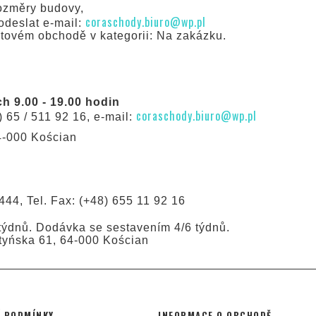
ozměry budovy,
coraschody.biuro@wp.pl
odeslat e-mail:
etovém obchodě v kategorii: Na zakázku.
 9.00 - 19.00 hodin
coraschody.biuro@wp.pl
) 65 / 511 92 16, e-mail:
64-000 Kościan
444, Tel. Fax: (+48) 655 11 92 16
ýdnů. Dodávka se sestavením 4/6 týdnů.
styńska 61, 64-000 Kościan
 PODMÍNKY
INFORMACE O OBCHODĚ