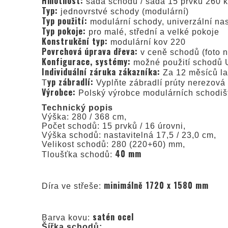
Hmotnost:
sada schodů / sada 15 prvků 260 
Typ:
jednovrstvé schody (modulární)
Typ použití:
modulární schody, univerzální nas
Typ pokoje:
pro malé, střední a velké pokoje
Konstrukční typ:
modulární kov 220
Povrchová úprava dřeva:
v ceně schodů (foto 
Konfigurace, systémy:
možné použití schodů 
Individuální záruka zákazníka:
Za 12 měsíců la
yp zábradlí:
T
Vyplňte zábradlí prúty nerezová
Výrobce:
Polský výrobce modulárních schodi
Technický popis
Výška: 280 / 368 cm,
Počet schodů: 15 prvků / 16 úrovni,
Výška schodů: nastavitelná 17,5 / 23,0 cm,
Velikost schodů: 280 (220+60) mm,
40 mm
Tloušťka schodů:
minimálně 1720 x 1580 mm
Díra ve střeše:
satén ocel
Barva kovu:
Šířka schodů: