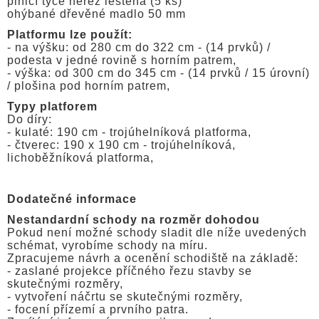
plnicí tyče nerez leštěná (5 ks)
ohýbané dřevěné madlo 50 mm
Platformu lze použít:
- na výšku: od 280 cm do 322 cm - (14 prvků) /
podesta v jedné rovině s horním patrem,
- výška: od 300 cm do 345 cm - (14 prvků / 15 úrovní)
/ plošina pod horním patrem,
Typy platforem
Do díry:
- kulaté: 190 cm - trojúhelníková platforma,
- čtverec: 190 x 190 cm - trojúhelníková,
lichoběžníková platforma,
Dodatečné informace
Nestandardní schody na rozměr dohodou
Pokud není možné schody sladit dle níže uvedených
schémat, vyrobíme schody na míru.
Zpracujeme návrh a ocenění schodiště na základě:
- zaslané projekce příčného řezu stavby se
skutečnými rozměry,
- vytvoření náčrtu se skutečnými rozměry,
- focení přízemí a prvního patra.