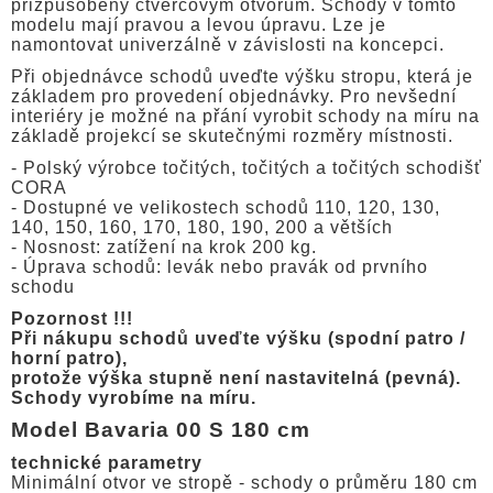
přizpůsobeny čtvercovým otvorům. Schody v tomto
modelu mají pravou a levou úpravu. Lze je
namontovat univerzálně v závislosti na koncepci.
Při objednávce schodů uveďte výšku stropu, která je
základem pro provedení objednávky. Pro nevšední
interiéry je možné na přání vyrobit schody na míru na
základě projekcí se skutečnými rozměry místnosti.
- Polský výrobce točitých, točitých a točitých schodišť
CORA
- Dostupné ve velikostech schodů 110, 120, 130,
140, 150, 160, 170, 180, 190, 200 a větších
- Nosnost: zatížení na krok 200 kg.
- Úprava schodů: levák nebo pravák od prvního
schodu
Pozornost !!!
Při nákupu schodů uveďte výšku (spodní patro /
horní patro),
protože výška stupně není nastavitelná (pevná).
Schody vyrobíme na míru.
Model Bavaria 00 S 180 cm
technické parametry
Minimální otvor ve stropě - schody o průměru 180 cm