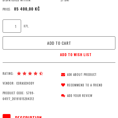
DISPATCHED WITHIN:
21 DNI
85 400,00 KČ
PRICE:
KPL.
ADD TO CART
ADD TO WISH LIST
RATING:
ASK ABOUT PRODUCT
VENDOR:
CORASCHODY
RECOMMEND TO A FRIEND
PRODUCT CODE:
5799-
ADD YOUR REVIEW
641F7_20191015204312
DESCRIPTION