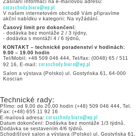
Zasílání informací na e-mailovou adresu:
coraschody.biuro@wp.pl
V našem internetovém obchodě Vám připravíme
akční nabídku v kategorii: Na vyžádání.
Časový limit pro dokončení:
- dodávka bez montáže 2 / 3 týdny,
- dodávka s montáží 4 / 6 týdnů,
KONTAKT – technické poradenství v hodinách:
9.00 – 19.00 hodin
Tel/Mobil: +48 509 046 444, Tel/fax: (0048) 65 / 511
coraschody.biuro@wp.pl
92 16, E-mail:
Salon a výstava (Polsko) ul. Gostyńska 61, 64-000
Koscian
Technické rady:
Přímo: od 9,00 do 20,00 hodin (+48) 509 046 444, Tel.
Fax: (+48) 655 11 92 16
coraschody.biuro@wp.pl
E-mailová adresa:
Datum dokončení: Dodávka bez montáže 1/3 týdnů.
Dodávka se sestavením 4/6 týdnů.
Schodišťový salon a výstava (Polsko) ul. Gostyńska 61,