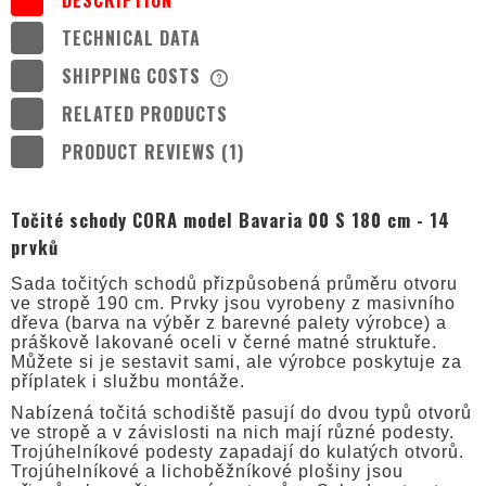
TECHNICAL DATA
SHIPPING COSTS
THE PRICE DOES NOT INCLUDE ANY
POSSIBLE PAYMENT COSTS
RELATED PRODUCTS
PRODUCT REVIEWS (1)
Točité schody CORA model Bavaria 00 S 180 cm - 14
prvků
Sada točitých schodů přizpůsobená průměru otvoru
ve stropě 190 cm. Prvky jsou vyrobeny z masivního
dřeva (barva na výběr z barevné palety výrobce) a
práškově lakované oceli v černé matné struktuře.
Můžete si je sestavit sami, ale výrobce poskytuje za
příplatek i službu montáže.
Nabízená točitá schodiště pasují do dvou typů otvorů
ve stropě a v závislosti na nich mají různé podesty.
Trojúhelníkové podesty zapadají do kulatých otvorů.
Trojúhelníkové a lichoběžníkové plošiny jsou