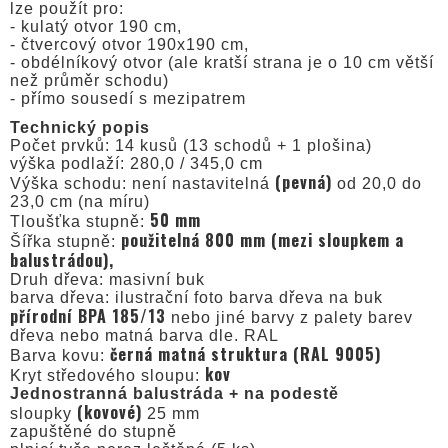
lze použít pro:
- kulatý otvor 190 cm,
- čtvercový otvor 190x190 cm,
- obdélníkový otvor (ale kratší strana je o 10 cm větší
než průměr schodu)
- přímo sousedí s mezipatrem
Technický popis
Počet prvků: 14 kusů (13 schodů + 1 plošina)
výška podlaží: 280,0 / 345,0 cm
(pevná)
Výška schodu: není nastavitelná
od 20,0 do
23,0 cm (na míru)
50 mm
Tloušťka stupně:
použitelná 800 mm (mezi sloupkem a
Šířka stupně:
balustrádou),
Druh dřeva: masivní buk
barva dřeva: ilustrační foto barva dřeva na buk
přírodní BPA 185/13
nebo jiné barvy z palety barev
dřeva nebo matná barva dle. RAL
černá matná struktura (RAL 9005)
Barva kovu:
kov
Kryt středového sloupu:
Jednostranná balustráda + na podestě
(kovové)
sloupky
25 mm
zapuštěné do stupně