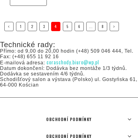
1
2
3
4
5
6
...
8
Technické rady:
Přímo: od 9,00 do 20,00 hodin (+48) 509 046 444, Tel.
Fax: (+48) 655 11 92 16
coraschody.biuro@wp.pl
E-mailová adresa:
Datum dokončení: Dodávka bez montáže 1/3 týdnů.
Dodávka se sestavením 4/6 týdnů.
Schodišťový salon a výstava (Polsko) ul. Gostyńska 61,
64-000 Kościan
OBCHODNÍ PODMÍNKY
OBCHODNÍ PODMÍNKY