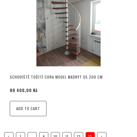
SCHODIŠTĚ TOČITÉ CORA MODEL MADRYT 05 200 CM
80 400,00 Kč
ADD TO CART
1
...
9
10
11
12
13