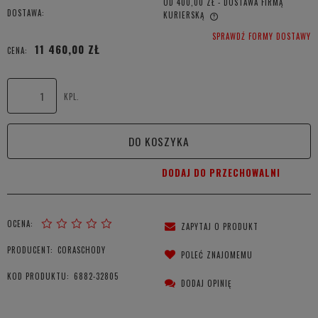
OD 400,00 ZŁ
- DOSTAWA FIRMĄ
DOSTAWA:
KURIERSKĄ
CENA NIE ZAWIERA EWENTUALNYCH KOSZTÓW PŁATNOŚCI
SPRAWDŹ FORMY DOSTAWY
11 460,00 ZŁ
CENA:
KPL.
DO KOSZYKA
DODAJ DO PRZECHOWALNI
OCENA:
ZAPYTAJ O PRODUKT
PRODUCENT:
CORASCHODY
POLEĆ ZNAJOMEMU
KOD PRODUKTU:
6882-32805
DODAJ OPINIĘ