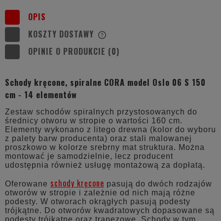
OPIS
KOSZTY DOSTAWY
CENA NIE ZAWIERA EWENTUALNYCH
KOSZTÓW PŁATNOŚCI
OPINIE O PRODUKCIE (0)
Schody kręcone, spiralne CORA model Oslo 06 S 150
cm - 14 elementów
Zestaw schodów spiralnych przystosowanych do
średnicy otworu w stropie o wartości 160 cm.
Elementy wykonano z litego drewna (kolor do wyboru
z palety barw producenta) oraz stali malowanej
proszkowo w kolorze srebrny mat struktura. Można
montować je samodzielnie, lecz producent
udostępnia również usługę montażową za dopłatą.
schody kręcone
Oferowane
pasują do dwóch rodzajów
otworów w stropie i zależnie od nich mają różne
podesty. W otworach okrągłych pasują podesty
trójkątne. Do otworów kwadratowych dopasowane są
podesty trójkątne oraz trapezowe. Schody w tym