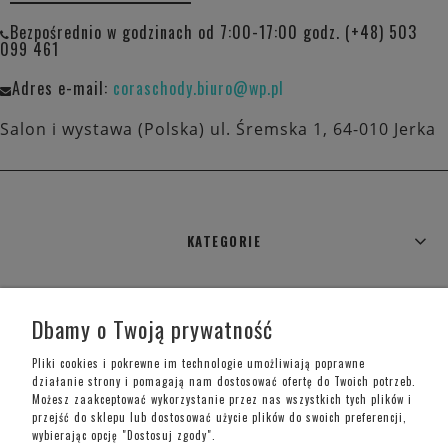
Bezpośrednio w godzinach od 7:00-17:00 godz. (+48) 503
099 461
Adres e-mail:
coraschody.biuro@wp.pl
Salon i wystawa (Polska) ul. Śremska 1, 64-010 Jerka
KATEGORIE
WARUNKI ZAKUPÓW
Dbamy o Twoją prywatność
MOJE KONTO
Pliki cookies i pokrewne im technologie umożliwiają poprawne
działanie strony i pomagają nam dostosować ofertę do Twoich potrzeb.
Możesz zaakceptować wykorzystanie przez nas wszystkich tych plików i
INFORMACJE O SKLEPIE
przejść do sklepu lub dostosować użycie plików do swoich preferencji,
wybierając opcję "Dostosuj zgody".