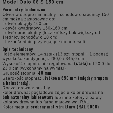
Model Oslo 06 S 150 cm
Parametry techniczne
Otwór w stropie minimalny - schodów o średnicy 150
cm można zastosować do:
- otwór okrągły 160 cm,
- otwór kwadratowy 160x160 cm,
- otwór prostokątny (lecz krótszy bok większy od
średnicy schodów o 10 cm)
- bezpośrednio przylegające do antresoli
Opis techniczny
Ilość elementów: 14 sztuk (13 szt. stopni + 1 podest)
wysokość kondygnacji: 280,0 / 345,0 cm
(stała)
Wysokość stopnia: nie regulowana
od 20,0 do
23,0 cm (wykonamy na wymiar)
40 mm
Grubość stopnia:
użytkowa 650 mm (między słupem
Szerokość stopnia:
a balustradą),
Rodzaj drewna: buk lity
kolor drewna: poglądowe zdjęcie kolor drewna na
buk naturalny lakierowany
lub inne kolory z palety
kolorów drewna lub farba matowa wg. RAL
srebrny mat struktura (RAL 9006)
Kolor metalu: