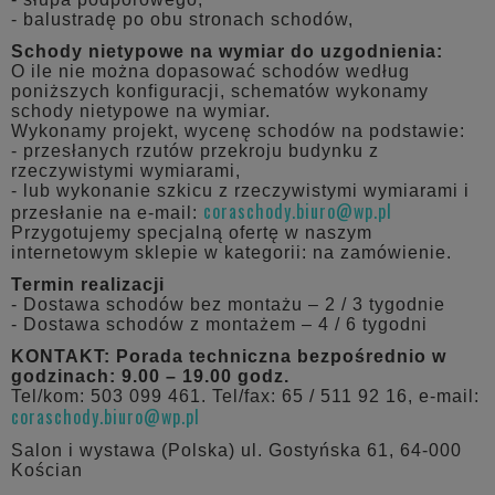
- balustradę po obu stronach schodów,
Schody nietypowe na wymiar do uzgodnienia:
O ile nie można dopasować schodów według
poniższych konfiguracji, schematów wykonamy
schody nietypowe na wymiar.
Wykonamy projekt, wycenę schodów na podstawie:
- przesłanych rzutów przekroju budynku z
rzeczywistymi wymiarami,
- lub wykonanie szkicu z rzeczywistymi wymiarami i
coraschody.biuro@wp.pl
przesłanie na e-mail:
Przygotujemy specjalną ofertę w naszym
internetowym sklepie w kategorii: na zamówienie.
Termin realizacji
- Dostawa schodów bez montażu – 2 / 3 tygodnie
- Dostawa schodów z montażem – 4 / 6 tygodni
KONTAKT:
Porada techniczna bezpośrednio w
godzinach: 9.00 – 19.00 godz.
Tel/kom: 503 099 461. Tel/fax: 65 / 511 92 16, e-mail:
coraschody.biuro@wp.pl
Salon i wystawa (Polska) ul. Gostyńska 61, 64-000
Kościan