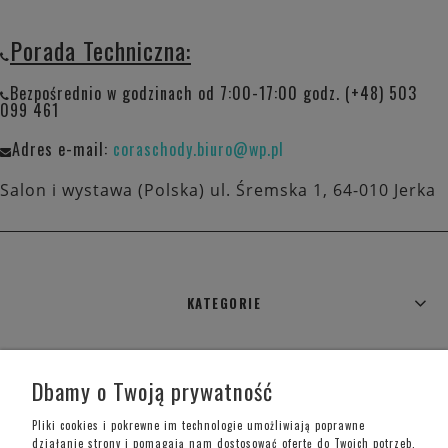
Porada Techniczna:
Bezpośrednio w godzinach od 7:00-17:00 godz. (+48) 503
099 461
Adres e-mail:
coraschody.biuro@wp.pl
Salon i wystawa (Polska) ul. Śremska 1, 64-010 Jerka
KATEGORIE
WARUNKI ZAKUPÓW
Dbamy o Twoją prywatność
MOJE KONTO
Pliki cookies i pokrewne im technologie umożliwiają poprawne
działanie strony i pomagają nam dostosować ofertę do Twoich potrzeb.