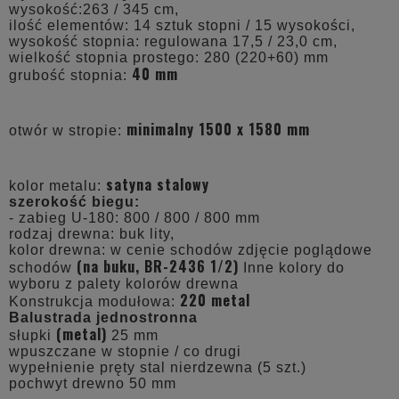
wysokość:263 / 345 cm,
ilość elementów: 14 sztuk stopni / 15 wysokości,
wysokość stopnia: regulowana 17,5 / 23,0 cm,
wielkość stopnia prostego: 280 (220+60) mm
40 mm
grubość stopnia:
minimalny 1500 x 1580 mm
otwór w stropie:
satyna stalowy
kolor metalu:
szerokość biegu:
- zabieg U-180: 800 / 800 / 800 mm
rodzaj drewna: buk lity,
kolor drewna: w cenie schodów zdjęcie poglądowe
(na buku, BR-2436 1/2)
schodów
Inne kolory do
wyboru z palety kolorów drewna
220 metal
Konstrukcja modułowa:
Balustrada jednostronna
(metal)
słupki
25 mm
wpuszczane w stopnie / co drugi
wypełnienie pręty stal nierdzewna (5 szt.)
pochwyt drewno 50 mm