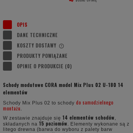
OPIS
DANE TECHNICZNE
KOSZTY DOSTAWY
CENA NIE ZAWIERA EWENTUALNYCH
KOSZTÓW PŁATNOŚCI
PRODUKTY POWIĄZANE
OPINIE O PRODUKCIE (0)
Schody modułowe CORA model Mix Plus 02 U-180 14
elementów
do samodzielnego
Schody Mix Plus 02 to schody
montażu
.
14 elementów schodów
W zestawie znajduje się
,
15 poziomów
składanych na
. Elementy wykonane są z
litego drewna (barwa do wyboru z palety barw