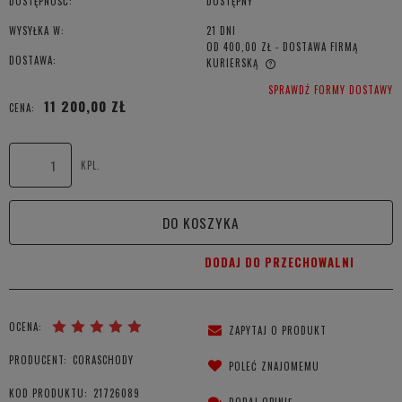
DOSTĘPNOŚĆ:
DOSTĘPNY
WYSYŁKA W:
21 DNI
OD 400,00 ZŁ
- DOSTAWA FIRMĄ
DOSTAWA:
KURIERSKĄ
CENA NIE ZAWIERA EWENTUALNYCH KOSZTÓW PŁATNOŚCI
SPRAWDŹ FORMY DOSTAWY
11 200,00 ZŁ
CENA:
KPL.
DO KOSZYKA
DODAJ DO PRZECHOWALNI
OCENA:
ZAPYTAJ O PRODUKT
PRODUCENT:
CORASCHODY
POLEĆ ZNAJOMEMU
KOD PRODUKTU:
21726089
DODAJ OPINIĘ