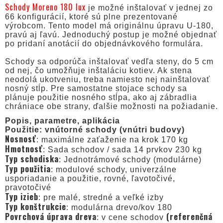
Schody Moreno 180 lux
je možné inštalovať v jednej zo
66 konfigurácií, ktoré sú plne prezentované
výrobcom. Tento model má originálnu úpravu U-180,
pravú aj ľavú. Jednoduchý postup je možné objednať
po pridaní anotácií do objednávkového formulára.
Schody sa odporúča inštalovať vedľa steny, do 5 cm
od nej, čo umožňuje inštaláciu kotiev. Ak stena
neodolá ukotveniu, treba namiesto nej nainštalovať
nosný stĺp. Pre samostatne stojace schody sa
plánuje použitie nosného stĺpa, ako aj zábradlia
chrániace obe strany, ďalšie možnosti na požiadanie.
Popis, parametre, aplikácia
Použitie: vnútorné schody (vnútri budovy)
Nosnosť
: maximálne zaťaženie na krok 170 kg
Hmotnosť
: Sada schodov / sada 14 prvkov 230 kg
Typ schodiska
: Jednotrámové schody (modulárne)
Typ použitia
: modulové schody, univerzálne
usporiadanie a použitie, rovné, ľavotočivé,
pravotočivé
Typ izieb
: pre malé, stredné a veľké izby
Typ konštrukcie
: modulárna drevo/kov 180
Povrchová úprava dreva
(referenčná
: v cene schodov