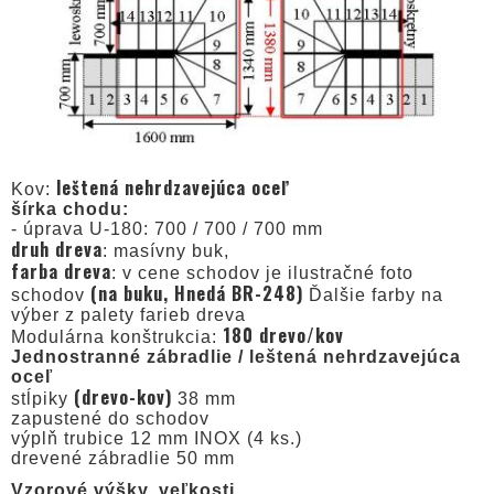
leštená nehrdzavejúca oceľ
Kov:
šírka chodu:
- úprava U-180: 700 / 700 / 700 mm
druh dreva
: masívny buk,
farba dreva
: v cene schodov je ilustračné foto
(na buku, Hnedá BR-248)
schodov
Ďalšie farby na
výber z palety farieb dreva
180 drevo/kov
Modulárna konštrukcia:
Jednostranné zábradlie / leštená nehrdzavejúca
oceľ
(drevo-kov)
stĺpiky
38 mm
zapustené do schodov
výplň trubice 12 mm INOX (4 ks.)
drevené zábradlie 50 mm
Vzorové výšky, veľkosti