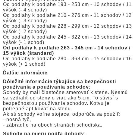
Od podlahy k podlahe 193 - 253 cm - 10 schodov / 11
výšok (- 4 schody)
Od podlahy k podlahe 210 - 276 cm - 11 schodov / 12
výšok (- 3 schody)
Od podlahy k podlahe 228 - 299 cm - 12 schodov / 13
výšok (- 2 schody)
Od podlahy k podlahe 245 - 322 cm - 13 schodov / 14
výšok (- 1 schod)
Od podlahy k podlahe 263 - 345 cm - 14 schodov /
15 výšok (štandard)
Od podlahy k podlahe 280 - 368 cm - 15 schodov / 16
výšok (+ 1 schod)
Ďalšie informácie
Dôležité informácie týkajúce sa bezpečnosti
používania a používania schodov:
Schody by mali čiastočne smerovať k stene. Nesmú
sa vzdialiť od steny o viac ako 5 cm. To súvisí s
bezpečnosťou používania schodov. Kotvu je
potrebné aplikovať na stenu.
Ak sú schody voľne stojace, odporúča sa použiť:
- nosná tyč,
- zábradlie na oboch stranách schodiska,
Schody na mieru podľa dohody: