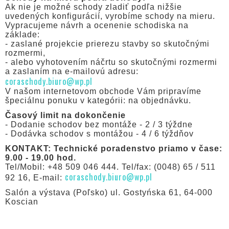
Ak nie je možné schody zladiť podľa nižšie
uvedených konfigurácií, vyrobíme schody na mieru.
Vypracujeme návrh a ocenenie schodiska na
základe:
- zaslané projekcie prierezu stavby so skutočnými
rozmermi,
- alebo vyhotovením náčrtu so skutočnými rozmermi
a zaslaním na e-mailovú adresu:
coraschody.biuro@wp.pl
V našom internetovom obchode Vám pripravíme
špeciálnu ponuku v kategórii: na objednávku.
Časový limit na dokončenie
- Dodanie schodov bez montáže - 2 / 3 týždne
- Dodávka schodov s montážou - 4 / 6 týždňov
KONTAKT: Technické poradenstvo priamo v čase:
9.00 - 19.00 hod.
Tel/Mobil: +48 509 046 444. Tel/fax: (0048) 65 / 511
coraschody.biuro@wp.pl
92 16, E-mail:
Salón a výstava (Poľsko) ul. Gostyńska 61, 64-000
Koscian