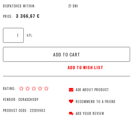
DISPATCHED WITHIN:
21 DNI
3 366,67 €
PRICE:
KPL.
ADD TO CART
ADD TO WISH LIST
RATING:
ASK ABOUT PRODUCT
VENDOR:
CORASCHODY
RECOMMEND TO A FRIEND
PRODUCT CODE:
22209903
ADD YOUR REVIEW