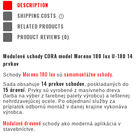
DESCRIPTION
SHIPPING COSTS
THE PRICE DOES NOT INCLUDE ANY
POSSIBLE PAYMENT COSTS
RELATED PRODUCTS
PRODUCT REVIEWS (0)
Modulové schody CORA model Moreno 180 lux U-180 14
prvkov
Moreno 180 lux
samomontážne schody
Schody
sú
.
14 prvkov schodov
Sada obsahuje
, poskladaných do
15 úrovní
. Prvky sú vyrobené z masívneho dreva
(farba na výber z farebnej palety výrobcu) a leštenej
nehrdzavejúcej ocele. Po objednaní služby za
príplatok odbornú montáž v danej krajine vykonáva
výrobca.
Modulové drevené
schody ako moderná aplikácia v
stavebníctve.