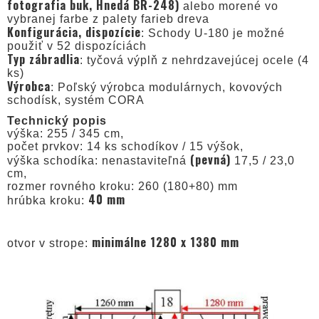
fotografia buk, Hnedá BR-248)
alebo morené vo
vybranej farbe z palety farieb dreva
Konfigurácia, dispozície
: Schody U-180 je možné
použiť v 52 dispozíciách
Typ zábradlia
: tyčová výplň z nehrdzavejúcej ocele (4
ks)
Výrobca
: Poľský výrobca modulárnych, kovových
schodísk, systém CORA
Technický popis
výška: 255 / 345 cm,
počet prvkov: 14 ks schodíkov / 15 výšok,
(pevná)
výška schodíka: nenastaviteľná
17,5 / 23,0
cm,
rozmer rovného kroku: 260 (180+80) mm
40 mm
hrúbka kroku:
minimálne 1280 x 1380 mm
otvor v strope: