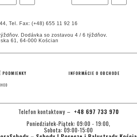
44, Tel. Fax: (+48) 655 11 92 16
ýždňov. Dodávka so zostavou 4 / 6 týždňov.
ńska 61, 64-000 Kościan
 PODMIENKY
INFORMÁCIE O OBCHODE
CHOD
Telefon kontaktowy –
+48 697 733 970
Poniedziałek-Piątek: 09:00 - 19:00,
Sobota: 09:00-15:00
oraSchody – Schody | Poręcze i Balustrady Kości