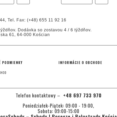
44, Tel. Fax: (+48) 655 11 92 16
ýždňov. Dodávka so zostavou 4 / 6 týždňov.
ńska 61, 64-000 Kościan
 PODMIENKY
INFORMÁCIE O OBCHODE
CHOD
Telefon kontaktowy –
+48 697 733 970
Poniedziałek-Piątek: 09:00 - 19:00,
Sobota: 09:00-15:00
oraSchody – Schody | Poręcze i Balustrady Kości