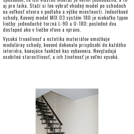
aj pre laika. Stačí si len vybrať vhodný model po schodoch
na veľkosť otvoru v podlahe a výške miestnosti. Jednotkové
schody, Kovový model MIX 03 systém 180 je niekoľko typov
liečby: jednoduché torzná L-90 a U-180; posledné dva
dostupné ako v liečbe vľavo a vpravo.
Vysoká trvanlivosť a estetika materiálov umožňuje
modulárny schody, kovové dokonale prispôsobí do každého
interiéru, konajúce funkčné kus vybavenia. Nevyžadujú
osobitnú starostlivosť, a ich životnosť je veľmi vysoká.