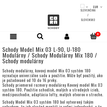
Schody Model Mix 03 L-90, U-180
Modulárny / Schody Modulárny Mix 180 /
Schody modulárny
Schody
modulárny, kovový model Mix 03 systém 180
vyznačuje univerzálne sadu a použitie. Môže byť použitý, ako
je požadované od 10 do 16 prvky.
Schody priemerné rozmery modulárny Kovový model Mix 03
systém 180.
Použitie schodísk, malých a stredných izieb,
medziposchodie, adaptácia lofty, malých otvorov v streche.
Schody Model Mix 03 systém 180 bol vytvorený takým
spôsobom, že ich vlastné montáž je veľmi jednoduchá, a to