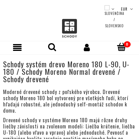
Schody systém drevo Moreno 180 L-90, U-
180 / Schody Moreno Normal drevené /
Schody drevené
Moderné drevené schody z poľského výrobcu. Drevené
schody Moreno 180 bol vytvorený pre všetkých ľudí, ktorí
hľadajú robustné, ale jednoduchý self-montáž schodov k
domu.
Drevené schody v systéme Moreno 180 majú rôzne druhy
liečby závislosti na zvolenom modeli: Liečba krútenie, liečba
U-180 (alebo vľavo a vpravo) alebo jednoduché. Pevnosť a
vynikajúcu kvalitu zaručuje použitie masívneho buku po