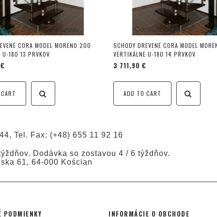
EVENÉ CORA MODEL MORENO 200
SCHODY DREVENÉ CORA MODEL MORE
 U-180 13 PRVKOV
VERTIKÁLNE U-180 14 PRVKOV
 €
3 711,90 €
 CART
ADD TO CART
44, Tel. Fax: (+48) 655 11 92 16
ýždňov. Dodávka so zostavou 4 / 6 týždňov.
ńska 61, 64-000 Kościan
 PODMIENKY
INFORMÁCIE O OBCHODE