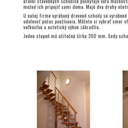
úrovní stavebných schodísk poskytuje veľa možnost
možné ich pripojiť sami doma. Majú dva druhy ošetr
U našej firme vyrábaný drevené schody sú vyrobené 
odolnosť počas používania. Môžete si vybrať smer c
veľkosťou a estetický výkon zábradlia.
Jeden stupeň má užitočnú šírku 200 mm. Sady schod