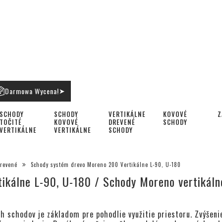
Darmowa Wycena!
➤
SCHODY
SCHODY
VERTIKÁLNE
KOVOVÉ
Z
TOČITÉ
KOVOVÉ
DREVENÉ
SCHODY
VERTIKÁLNE
VERTIKÁLNE
SCHODY
drevené
Schody systém drevo Moreno 200 Vertikálne L-90, U-180
ikálne L-90, U-180 / Schody Moreno vertikál
h schodov je základom pre pohodlie využitie priestoru. Zvýšen