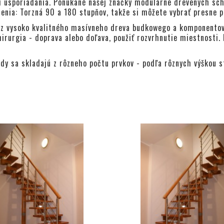
í usporiadania. Ponúkané našej značky modulárne drevených sc
enia: Torzná 90 a 180 stupňov, takže si môžete vybrať presne 
z vysoko kvalitného masívneho dreva budkowego a komponentov z
hirurgia - doprava alebo doľava, použiť rozvrhnutie miestnosti
y sa skladajú z rôzneho počtu prvkov - podľa rôznych výškou s