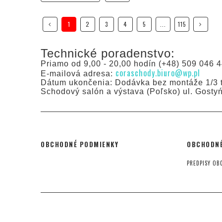
1
2
3
4
5
...
115
Technické poradenstvo:
Priamo od 9,00 - 20,00 hodín (+48) 509 046 4
coraschody.biuro@wp.pl
E-mailová adresa:
Dátum ukončenia: Dodávka bez montáže 1/3 t
Schodový salón a výstava (Poľsko) ul. Gosty
OBCHODNÉ PODMIENKY
OBCHODNÉ
PREDPISY OB