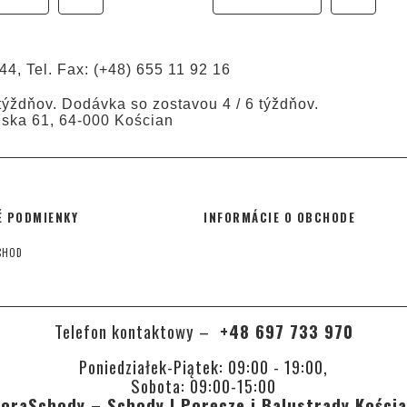
44, Tel. Fax: (+48) 655 11 92 16
ýždňov. Dodávka so zostavou 4 / 6 týždňov.
ńska 61, 64-000 Kościan
 PODMIENKY
INFORMÁCIE O OBCHODE
CHOD
Telefon kontaktowy –
+48 697 733 970
Poniedziałek-Piątek: 09:00 - 19:00,
Sobota: 09:00-15:00
oraSchody – Schody | Poręcze i Balustrady Kości