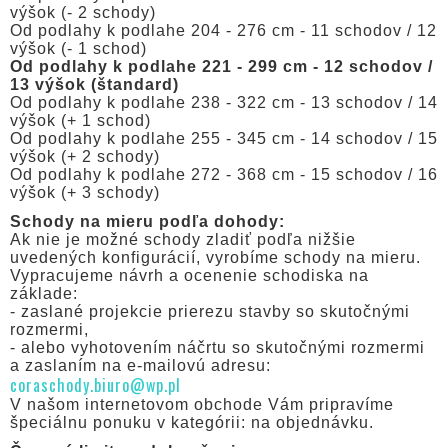
výšok (- 2 schody)
Od podlahy k podlahe 204 - 276 cm - 11 schodov / 12
výšok (- 1 schod)
Od podlahy k podlahe 221 - 299 cm - 12 schodov /
13 výšok (štandard)
Od podlahy k podlahe 238 - 322 cm - 13 schodov / 14
výšok (+ 1 schod)
Od podlahy k podlahe 255 - 345 cm - 14 schodov / 15
výšok (+ 2 schody)
Od podlahy k podlahe 272 - 368 cm - 15 schodov / 16
výšok (+ 3 schody)
Schody na mieru podľa dohody:
Ak nie je možné schody zladiť podľa nižšie
uvedených konfigurácií, vyrobíme schody na mieru.
Vypracujeme návrh a ocenenie schodiska na
základe:
- zaslané projekcie prierezu stavby so skutočnými
rozmermi,
- alebo vyhotovením náčrtu so skutočnými rozmermi
a zaslaním na e-mailovú adresu:
coraschody.biuro@wp.pl
V našom internetovom obchode Vám pripravíme
špeciálnu ponuku v kategórii: na objednávku.