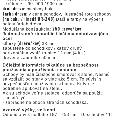
- krútenie L-90: 900 / 900 mm
druh dreva
: masívny buk,
farba dreva
: v cene schodov, ilustračné foto schodov
(na buku / Hnedá BR-248)
Ďalšie farby na výber z
palety farieb dreva
250 drevo/kov
Modulárna konštrukcia:
Jednostranné zábradlie / leštená nehrdzavejúca
oceľ
(drevo/kov)
stĺpiky
38 mm
zapustené do schodíkov / každý druhý
horizontálna výplň trubice 12 mm (4 ks.)
drevené zábradlie 50 mm
Dôležité informácie týkajúce sa bezpečnosti
používania a používania schodov:
Schody by mali čiastočne smerovať k stene. Nesmú
sa vzdialiť od steny o viac ako 5 cm. To súvisí s
bezpečnosťou používania schodov. Kotvu je
potrebné aplikovať na stenu.
Ak sú schody voľne stojace, odporúča sa použiť:
- nosná tyč,
- zábradlie na oboch stranách schodiska,
Vzorové výšky, veľkosti
Od podlahy k podlahe 187 - 253 cm - 10 schodov / 11