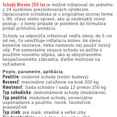
Schody Moreno 250 lux
je možné inštalovať do jedného
z 24 systémov prezentovaných výrobcom.
Opracovanie schodiska je v originálnej torznej forme
L-90, vľavo alebo vpravo, ako aj neobvyklý rovný
postup - v tomto prípade je potrebné do formulára
pridať príslušnú anotáciu.
Schody sa odporúča inštalovať vedľa steny, do 5 cm
od nej, čo umožňuje inštaláciu kotiev. Ak stena
kotvenie neznesie, treba namiesto nej použiť nosný
stĺp. Pre samostatne stojace schody sa počíta s
použitím nosného stĺpika, ako aj obojstranného
bezpečnostného zábradlia, ďalšie možnosti na
vyžiadanie.
Popis, parametre, aplikácia
Použitie
: vnútorné schody (vnútri budovy)
Nosnosť
: maximálne zaťaženie na krok 200 kg
Hmotnosť
: Sada schodov / sada 12 prvkov 250 kg
Typ schodiska
: Jednotrámové schody (modulárne)
Typ použitia
: modulové schody, univerzálne
usporiadanie a použitie, rovné, ľavotočivé,
pravotočivé
Typ izieb
: pre malé, stredné a veľké izby