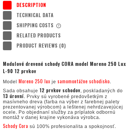
DESCRIPTION
TECHNICAL DATA
SHIPPING COSTS
THE PRICE DOES NOT INCLUDE ANY
POSSIBLE PAYMENT COSTS
RELATED PRODUCTS
PRODUCT REVIEWS (0)
Modulové drevené schody CORA model Moreno 250 Lux
L-90 12 prvkov
Moreno 250 lux
samomontážne schodisko
Model
je
.
12 prvkov schodov
Sada obsahuje
, poskladaných do
13 úrovní
. Prvky sú vyrobené predovšetkým z
masívneho dreva (farba na výber z farebnej palety
prezentovanej výrobcom) a leštenej nehrdzavejúcej
ocele. Po objednaní služby za príplatok odbornú
montáž v danej krajine vykonáva výrobca.
Schody Cora
sú 100% profesionalita a spokojnosť.