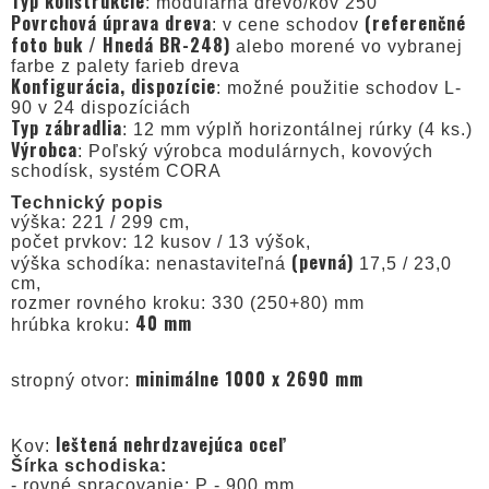
Typ konštrukcie
: modulárna drevo/kov 250
Povrchová úprava dreva
(referenčné
: v cene schodov
foto buk / Hnedá BR-248)
alebo morené vo vybranej
farbe z palety farieb dreva
Konfigurácia, dispozície
: možné použitie schodov L-
90 v 24 dispozíciách
Typ zábradlia
: 12 mm výplň horizontálnej rúrky (4 ks.)
Výrobca
: Poľský výrobca modulárnych, kovových
schodísk, systém CORA
Technický popis
výška: 221 / 299 cm,
počet prvkov: 12 kusov / 13 výšok,
(pevná)
výška schodíka: nenastaviteľná
17,5 / 23,0
cm,
rozmer rovného kroku: 330 (250+80) mm
40 mm
hrúbka kroku:
minimálne 1000 x 2690 mm
stropný otvor:
leštená nehrdzavejúca oceľ
Kov:
Šírka schodiska:
- rovné spracovanie: P - 900 mm,