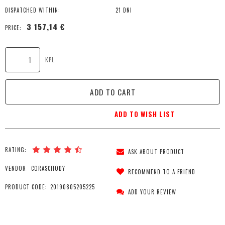
DISPATCHED WITHIN:
21 DNI
3 157,14 €
PRICE:
KPL.
ADD TO CART
ADD TO WISH LIST
RATING:
ASK ABOUT PRODUCT
VENDOR:
CORASCHODY
RECOMMEND TO A FRIEND
PRODUCT CODE:
20190805205225
ADD YOUR REVIEW