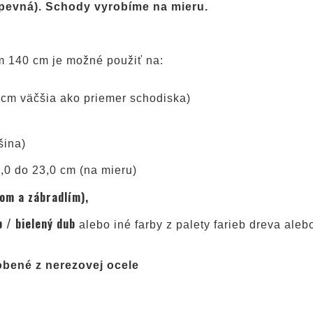
(pevná). Schody vyrobíme na mieru.
om 140 cm je možné použiť na:
10 cm väčšia ako priemer schodiska)
šina)
,0 do 23,0 cm (na mieru)
om a zábradlím),
 / bielený dub
alebo iné farby z palety farieb dreva ale
obené z nerezovej ocele