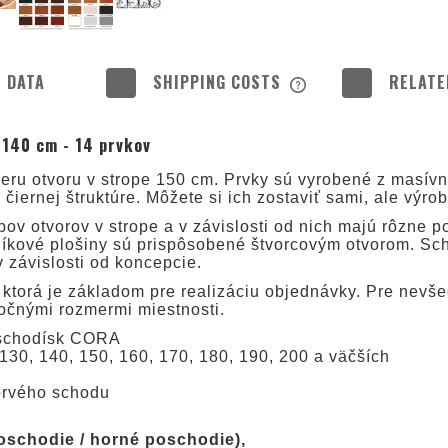
 DATA
SHIPPING COSTS
RELATE
THE PRICE DOES NOT
 140 cm - 14 prvkov
POSSIBLE PAYMENT 
ru otvoru v strope 150 cm. Prvky sú vyrobené z masívne
čiernej štruktúre. Môžete si ich zostaviť sami, ale výro
ov otvorov v strope a v závislosti od nich majú rôzne 
žníkové plošiny sú prispôsobené štvorcovým otvorom. Sc
 závislosti od koncepcie.
ktorá je základom pre realizáciu objednávky. Pre nevše
točnými rozmermi miestnosti.
h schodísk CORA
130, 140, 150, 160, 170, 180, 190, 200 a väčších
prvého schodu
schodie / horné poschodie),