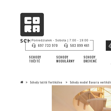
Poniedziałek - Sobota | 7:00 - 19:00
697 733 970
503 099 461
SCHODY
SCHODY
SCHODY
TOČITÉ
MODULÁRNY
DREVENÉ
Schody točité Vertikálne
Schody model Bavaria vertiká