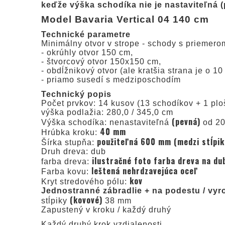
keďže výška schodíka nie je nastaviteľná 
Model Bavaria Vertical 04 140 cm
Technické parametre
Minimálny otvor v strope - schody s priemer
- okrúhly otvor 150 cm,
- štvorcový otvor 150x150 cm,
- obdĺžnikový otvor (ale kratšia strana je o 
- priamo susedí s medziposchodím
Technický popis
Počet prvkov: 14 kusov (13 schodíkov + 1 plo
výška podlažia: 280,0 / 345,0 cm
(pevná)
Výška schodíka: nenastaviteľná
od 20
40 mm
Hrúbka kroku:
použiteľná 600 mm (medzi stĺpik
Šírka stupňa:
Druh dreva: dub
ilustračné foto farba dreva na dub
farba dreva:
leštená nehrdzavejúca oceľ
Farba kovu:
kov
Kryt stredového pólu:
Jednostranné zábradlie + na podestu / vyr
(kovové)
stĺpiky
38 mm
Zapustený v kroku / každý druhý
Každý druhý krok vzdialenosti