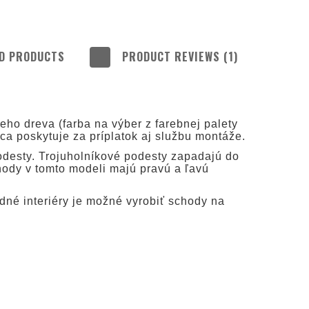
D PRODUCTS
PRODUCT REVIEWS (1)
 INCLUDE ANY
COSTS
ho dreva (farba na výber z farebnej palety
bca poskytuje za príplatok aj službu montáže.
podesty. Trojuholníkové podesty zapadajú do
hody v tomto modeli majú pravú a ľavú
dné interiéry je možné vyrobiť schody na