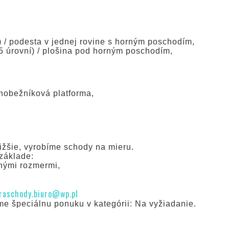
) / podesta v jednej rovine s horným poschodím,
15 úrovní) / plošina pod horným poschodím,
ichobežníková platforma,
ižšie, vyrobíme schody na mieru.
základe:
čnými rozmermi,
raschody.biuro@wp.pl
e špeciálnu ponuku v kategórii: Na vyžiadanie.