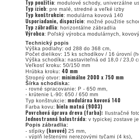
Typ použitia
: modulové schody, univerzálne us
Typ izieb
: pre malé, stredné a veľké izby
Typ konštrukcie
: modulárna kovová 140
Usporiadanie, dispozície
: možné použitie scho
Typ zábradlia
: horizontálne zábradlia
Výrobca
: Poľský výrobca modulárnych, kovo
Technický popis
Výška podlahy: od 288 do 368 cm,
Počet dielikov: 15 ks schodíkov / 16 úrovní 
Výška schodíka: nastaviteľná od 18,0 / 23,0 
Veľkosť kroku: 50/150 mm
40 mm
Hrúbka kroku:
minimálne 2000 x 750 mm
Stropný otvor:
Šírka schodiska:
- rovné spracovanie: P - 650 mm,
- krútenie L-90: 650 / 650 mm
modulárna kovová 140
Typ konštrukcie:
biela matná (9003)
Farba kovu:
Povrchová úprava dreva (farba):
Ilustračné fo
Jednostranná balustráda
: v typickej zostave 
Popis zábradlia:
(kovové)
- stĺpiky
25 mm,
- výplň leštenými nerezovými tyčami (4 ks),