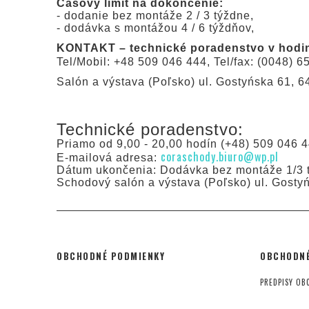
Časový limit na dokončenie:
- dodanie bez montáže 2 / 3 týždne,
- dodávka s montážou 4 / 6 týždňov,
KONTAKT – technické poradenstvo v hodin
Tel/Mobil: +48 509 046 444, Tel/fax: (0048) 6
Salón a výstava (Poľsko) ul. Gostyńska 61, 
Technické poradenstvo:
Priamo od 9,00 - 20,00 hodín (+48) 509 046 4
coraschody.biuro@wp.pl
E-mailová adresa:
Dátum ukončenia: Dodávka bez montáže 1/3 t
Schodový salón a výstava (Poľsko) ul. Gosty
OBCHODNÉ PODMIENKY
OBCHODNÉ
PREDPISY OB