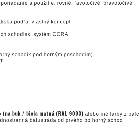
poriadanie a použitie, rovné, ľavotočivé, pravotočivé
diska podľa. vlastný koncept
vých schodísk, systém CORA
(horný schodík pod horným poschodím)
cm
(na buk / biela matná (RAL 9003)
to
alebo iné farby z pale
jednostranná balustráda od prvého po horný schod