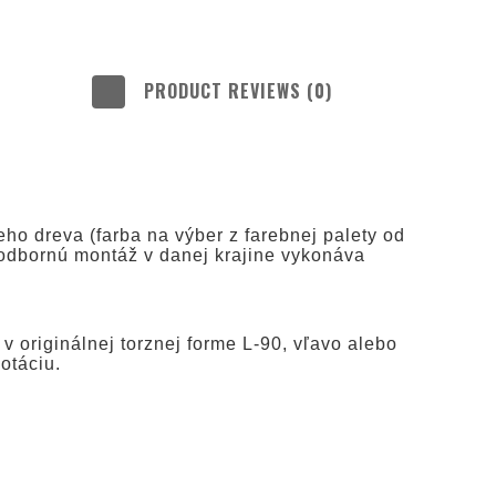
PRODUCT REVIEWS (0)
LUDE ANY
TS
ho dreva (farba na výber z farebnej palety od
 odbornú montáž v danej krajine vykonáva
v originálnej torznej forme L-90, vľavo alebo
otáciu.