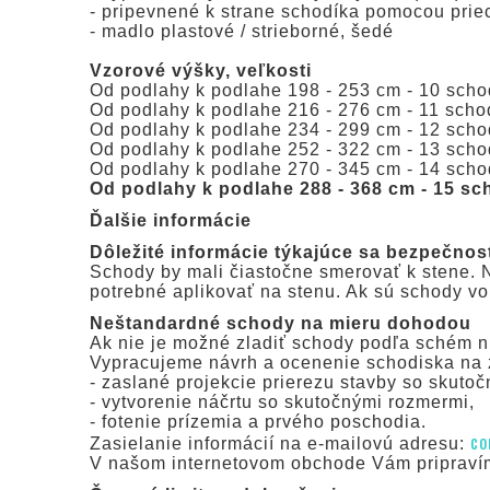
- pripevnené k strane schodíka pomocou prie
- madlo plastové / strieborné, šedé
Vzorové výšky, veľkosti
Od podlahy k podlahe 198 - 253 cm - 10 schod
Od podlahy k podlahe 216 - 276 cm - 11 schod
Od podlahy k podlahe 234 - 299 cm - 12 schod
Od podlahy k podlahe 252 - 322 cm - 13 schod
Od podlahy k podlahe 270 - 345 cm - 14 schod
Od podlahy k podlahe 288 - 368 cm - 15 sc
Ďalšie informácie
Dôležité informácie týkajúce sa bezpečnos
Schody by mali čiastočne smerovať k stene. N
potrebné aplikovať na stenu. Ak sú schody voľ
Neštandardné schody na mieru dohodou
Ak nie je možné zladiť schody podľa schém n
Vypracujeme návrh a ocenenie schodiska na 
- zaslané projekcie prierezu stavby so skuto
- vytvorenie náčrtu so skutočnými rozmermi,
- fotenie prízemia a prvého poschodia.
co
Zasielanie informácií na e-mailovú adresu:
V našom internetovom obchode Vám pripravím