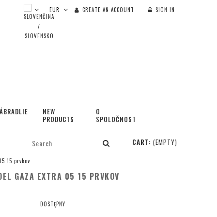
CREATE AN ACCOUNT
SIGN IN
ÁBRADLIE
NEW
O
PRODUCTS
SPOLOČNOSTI
CART:
(EMPTY)
5 15 prvkov
EL GAZA EXTRA 05 15 PRVKOV
DOSTĘPNY