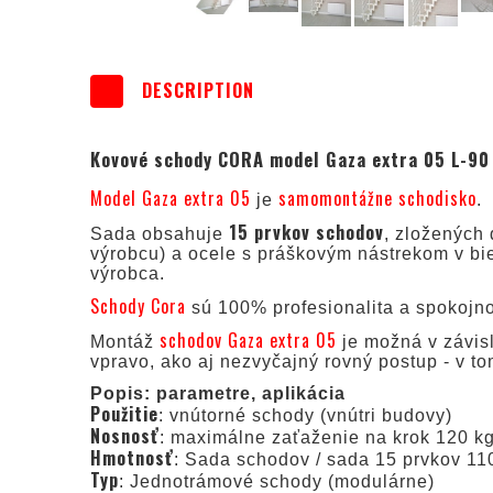
DESCRIPTION
Kovové schody CORA model Gaza extra 05 L-90
Model Gaza extra 05
samomontážne schodisko
je
.
15 prvkov schodov
Sada obsahuje
, zložených
výrobcu) a ocele s práškovým nástrekom v bie
výrobca.
Schody Cora
sú 100% profesionalita a spokojno
schodov Gaza extra 05
Montáž
je možná v závis
vpravo, ako aj nezvyčajný rovný postup - v to
Popis: parametre, aplikácia
Použitie
: vnútorné schody (vnútri budovy)
Nosnosť
: maximálne zaťaženie na krok 120 k
Hmotnosť
: Sada schodov / sada 15 prvkov 11
Typ
: Jednotrámové schody (modulárne)