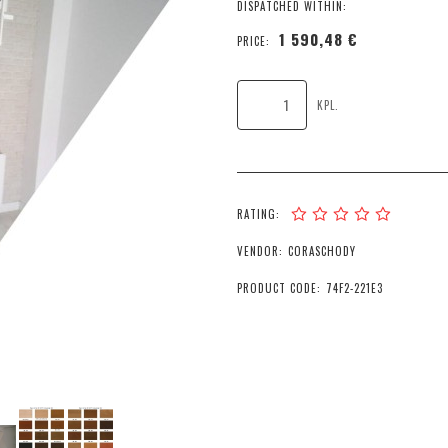
DISPATCHED WITHIN:
1 590,48 €
PRICE:
KPL.
RATING:
VENDOR:
CORASCHODY
PRODUCT CODE:
74F2-221E3