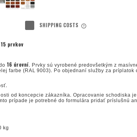
SHIPPING COSTS
THE PRICE DOES NOT INC
 15 prvkov
POSSIBLE PAYMENT COS
16 úrovní
 do
. Prvky sú vyrobené predovšetkým z masívne
lej farbe (RAL 9003). Po objednaní služby za príplatok
sť.
losti od koncepcie zákazníka. Opracovanie schodiska je 
mto prípade je potrebné do formulára pridať príslušnú an
g
0 kg