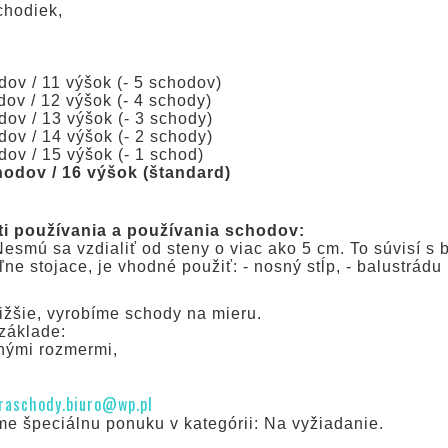
chodiek,
ov / 11 výšok (- 5 schodov)
ov / 12 výšok (- 4 schody)
ov / 13 výšok (- 3 schody)
ov / 14 výšok (- 2 schody)
ov / 15 výšok (- 1 schod)
hodov / 16 výšok (štandard)
ti používania a používania schodov:
esmú sa vzdialiť od steny o viac ako 5 cm. To súvisí s
ne stojace, je vhodné použiť: - nosný stĺp, - balustrád
ižšie, vyrobíme schody na mieru.
základe:
čnými rozmermi,
raschody.biuro@wp.pl
e špeciálnu ponuku v kategórii: Na vyžiadanie.