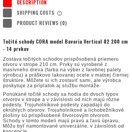
DESCRIPTION
SHIPPING COSTS
THE PRICE DOES NOT INCLUDE ANY
POSSIBLE PAYMENT COSTS
PRODUCT REVIEWS (0)
Točité schody CORA model Bavaria Vertical 02 200 cm
- 14 prvkov
Zostava točitých schodov prispôsobená priemeru
otvoru v strope 210 cm. Prvky sú vyrobené z
masívneho dreva (farba na výber z farebnej palety
výrobcu) a práškovo lakovanej ocele v matnej čiernej
štruktúre. Môžete si ich zostaviť sami, ale výrobca
poskytuje za príplatok aj službu montáže.
Ponúkané točité schody sa hodia do dvoch typov
otvorov v strope a v závislosti od nich majú rôzne
podesty. Trojuholníkové podesty zapadajú do
okrúhlych otvorov. Trojuholníkové a lichobežníkové
plošiny sú prispôsobené štvorcovým otvorom.
Schody v tomto modeli majú pravú a ľavú úpravu.
Môžu byť namontované univerzálne, v závislosti od
koncepcie.