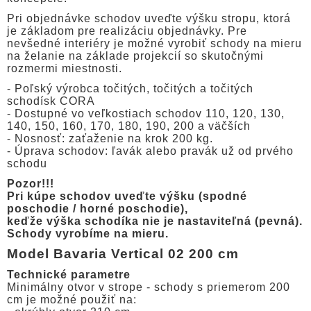
Pri objednávke schodov uveďte výšku stropu, ktorá
je základom pre realizáciu objednávky. Pre
nevšedné interiéry je možné vyrobiť schody na mieru
na želanie na základe projekcií so skutočnými
rozmermi miestnosti.
- Poľský výrobca točitých, točitých a točitých
schodísk CORA
- Dostupné vo veľkostiach schodov 110, 120, 130,
140, 150, 160, 170, 180, 190, 200 a väčších
- Nosnosť: zaťaženie na krok 200 kg.
- Úprava schodov: ľavák alebo pravák už od prvého
schodu
Pozor!!!
Pri kúpe schodov uveďte výšku (spodné
poschodie / horné poschodie),
keďže výška schodíka nie je nastaviteľná (pevná).
Schody vyrobíme na mieru.
Model Bavaria Vertical 02 200 cm
Technické parametre
Minimálny otvor v strope - schody s priemerom 200
cm je možné použiť na: