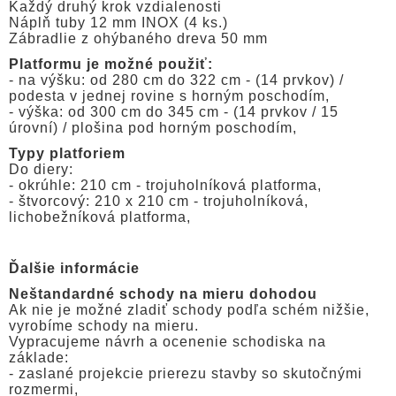
Každý druhý krok vzdialenosti
Náplň tuby 12 mm INOX (4 ks.)
Zábradlie z ohýbaného dreva 50 mm
Platformu je možné použiť:
- na výšku: od 280 cm do 322 cm - (14 prvkov) /
podesta v jednej rovine s horným poschodím,
- výška: od 300 cm do 345 cm - (14 prvkov / 15
úrovní) / plošina pod horným poschodím,
Typy platforiem
Do diery:
- okrúhle: 210 cm - trojuholníková platforma,
- štvorcový: 210 x 210 cm - trojuholníková,
lichobežníková platforma,
Ďalšie informácie
Neštandardné schody na mieru dohodou
Ak nie je možné zladiť schody podľa schém nižšie,
vyrobíme schody na mieru.
Vypracujeme návrh a ocenenie schodiska na
základe:
- zaslané projekcie prierezu stavby so skutočnými
rozmermi,