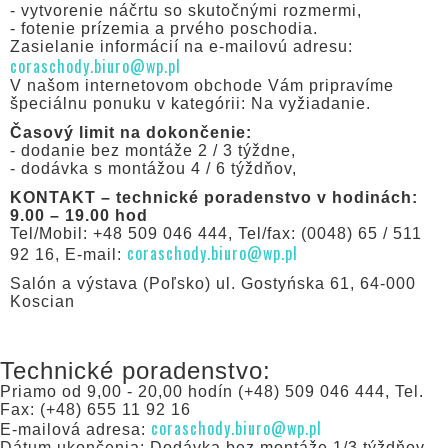
- vytvorenie náčrtu so skutočnými rozmermi,
- fotenie prízemia a prvého poschodia.
Zasielanie informácií na e-mailovú adresu:
coraschody.biuro@wp.pl
V našom internetovom obchode Vám pripravíme
špeciálnu ponuku v kategórii: Na vyžiadanie.
Časový limit na dokončenie:
- dodanie bez montáže 2 / 3 týždne,
- dodávka s montážou 4 / 6 týždňov,
KONTAKT – technické poradenstvo v hodinách:
9.00 – 19.00 hod
Tel/Mobil: +48 509 046 444, Tel/fax: (0048) 65 / 511
coraschody.biuro@wp.pl
92 16, E-mail:
Salón a výstava (Poľsko) ul. Gostyńska 61, 64-000
Koscian
Technické poradenstvo:
Priamo od 9,00 - 20,00 hodín (+48) 509 046 444, Tel.
Fax: (+48) 655 11 92 16
coraschody.biuro@wp.pl
E-mailová adresa:
Dátum ukončenia: Dodávka bez montáže 1/3 týždňov.