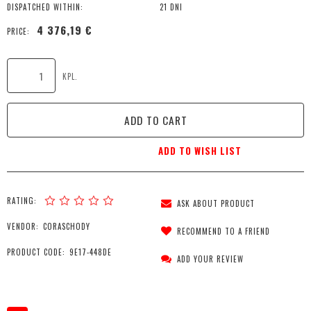
DISPATCHED WITHIN:
21 DNI
4 376,19 €
PRICE:
KPL.
ADD TO CART
ADD TO WISH LIST
RATING:
ASK ABOUT PRODUCT
VENDOR:
CORASCHODY
RECOMMEND TO A FRIEND
PRODUCT CODE:
9E17-448DE
ADD YOUR REVIEW