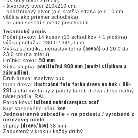
- okrúhly otvor 210 cm,
- štvorcový otvor 210x210 cm,
- obdĺžnikový otvor (ale kratšia strana je o 10 cm
väčšia ako priemer schodiska)
- priamo susedí s medziposchodím
Technický popis
Počet prvkov: 14 kusov (13 schodíkov + 1 plošina)
výška podlažia: 280,0 / 345,0 cm
(pevná)
Výška schodíka: nenastaviteľná
od 20,0 do
23,0 cm (na mieru)
50 mm
Hrúbka kroku:
použiteľná 900 mm (medzi stĺpikom a
Šírka stupňa:
zábradlím),
Druh dreva: masívny buk
ilustračné foto farba dreva na buk / BR-
farba dreva:
281
alebo iné farby z palety farieb dreva alebo matný
náter podľa. RAL
leštená nehrdzavejúca oceľ
Farba kovu:
kov
Kryt stredového pólu:
Jednostranné zábradlie + na podestu / vyrobené z
nerezovej ocele
(drevo/kov)
stĺpiky
38 mm
Zapustený v kroku / každý druhý